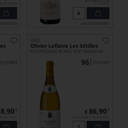
pro Flasche (0.75l),
5l),
€ 29,20
/L
€ 119,87
/L
ittel­angaben
Lebensmittel­angaben
2022
les
Olivier Leflaive Les Sétilles
BOURGOGNE BLANC AOP, MAGNUM
38,90
86,90
*
*
€
5l),
€ 51,87
/L
pro Flasche (1.5l),
€ 57,93
/L