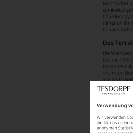
Montrachet al
zumindest pr
Der Wein aus »diesem« Jahr - 2015
Chardonnay z
Der Wein aus »diesem Jahr« – 2009
näher an ihn 
benachbarten,
Der willkommene Schimmelpilz: Botrytis
Das Terro
Die eigene Welt der Weinmessen
Die Weinberge
Die Geschichte der Weinsubskription
bis nach Mâc
Die Kunst der Assemblage
bekannte Exkl
des roten Bur
Die Weinjury von Paris
alle als Gran
auch die wei
Die weltbekannte Chianti-Formel: Die Erfindung des Baron Ricasoli
Die Traub
Ein Abend mit Freunden: Kaminweine
Verwendung vo
Ein Spaziergang durch die Weinberge
Wenn man in D
eher zu Chard
Wir verwenden Cook
Eine Flasche guter Wein ist immer dabei...
nie namentlic
die für das ordnun
anonymen Statistik
hervorzubrin
Eine köstliche Geschichte - Honig aus Orangenblüten