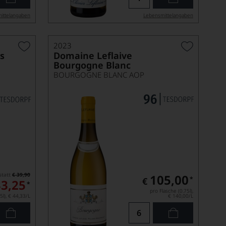
ittel­angaben
Lebensmittel­angaben
2023
os
Domaine Leflaive
Bourgogne Blanc
BOURGOGNE BLANC AOP
statt
€ 39,90
105,00
*
€
33,25
*
pro Flasche (0.75l),
5l),
€ 44,33
/L
€ 140,00
/L