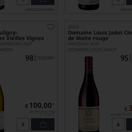
Lebensmittel­angaben
Lebensm
2022
uligny-
Domaine Louis Jadot Cl
t Vieilles Vignes
de Malte rouge
NTRACHET AOP
SANTENAY AOP
RARDIN
DOMAINE LOUIS JADOT
100,00
*
€
€
pro Flasche (0.75l),
€ 133,33
/L
pro Flasche (0.7