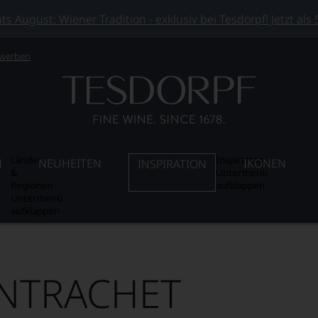
 August: Wiener Tradition - exklusiv bei Tesdorpf! Jetzt als
 werben
Länder
Inspiration
N
NEUHEITEN
IKONEN
INSPIRATION
&
Untermenü
Regionen
aufklappen
Untermenü
aufklappen
NTRACHET