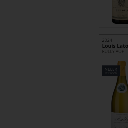
Lübeck - Tradition und Wein
Maximilian Wilm
Mit »Wine Paths« auf luxuriöse Wein- und Spirituosenreisen
Nach dem Urlaub ist vor dem Urlaub
2024
Louis Lato
Nur das Beste zum Feste
RULLY AOP
Oh Schreck: Was tun bei Weinflecken?
NEUER
Österreichs Erste Lagen der Traditionsweingüter
JAHRGANG
Petrolton
Pierre Enjalbert auf den Primeur Wochen 2023
Portugal - verheißendes Weinland
Riesling Swag
Rot Weiß Rot: Roter Teppich für Österreichs Rotweine