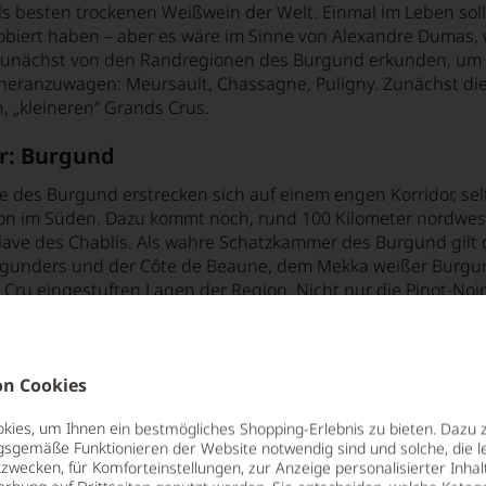
s besten trockenen Weißwein der Welt. Einmal im Leben sol
obiert haben – aber es wäre im Sinne von Alexandre Dumas,
unächst von den Randregionen des Burgund erkunden, um si
heranzuwagen: Meursault, Chassagne, Puligny. Zunächst die V
 „kleineren“ Grands Crus.
ir: Burgund
 des Burgund erstrecken sich auf einem engen Korridor, selt
on im Süden. Dazu kommt noch, rund 100 Kilometer nordwest
ave des Chablis. Als wahre Schatzkammer des Burgund gilt di
gunders und der Côte de Beaune, dem Mekka weißer Burgunde
d Cru eingestuften Lagen der Region. Nicht nur die Pinot-N
ßen Grands Crus wie Corton-Charlemagne oder Le Montrache
e: Chardonnay
n Cookies
eutschland Riesling für den König der weißen Rebsorten ha
onnay. Mit Burgundern aus Chablis, Meursault und Montrache
ies, um Ihnen ein bestmögliches Shopping-Erlebnis zu bieten. Dazu 
h auf dem Etikett auftaucht, auf jeden Fall den Ruf erworbe
gsgemäße Funktionieren der Website notwendig sind und solche, die le
zwecken, für Komforteinstellungen, zur Anzeige personalisierter Inhal
gen. Bei genügend Substanz eignet sich der aromatisch etw