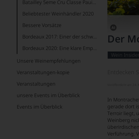
Batailley 5eme Cru Classe Pauillac Tasting WineBANK Hamburg
Beliebtester Weinhändler 2020
Bessere Vorsätze
Dieses
Der Mo
Bordeaux 2017: Einer der schwierigsten Jahrgänge der letzten Jahre
Bild
wurde
Bordeaux 2020: Eine klare Empfehlung
mithilfe
von
Wein Inside
Bordeaux 2021: Frische Frucht, satte Aromen und weniger Alkohol
KI
Unsere Weinempfehlungen
verändert.
Bordeaux 2022 ist ein Gesamtkunstwerk
Entdecken S
Veranstaltungen-kopie
Bordeaux for Beginners
Veranstaltungen
Veröffentlicht am 24.
Bordeaux Subskription
unsere Events im Überblick
In Montrachet
Bordeaux Subskription Appellationen
gerade dort i
Events im Überblick
Terroir liegt
Bründlmayer und Domäne Wachau - Master of Wine Masterclass
Weinberg nic
überirdischen
Burgund Jahrgang 2020
Verführung. V