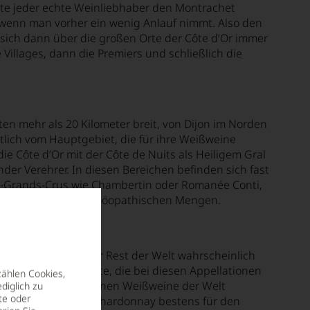
lte jeder echte Weinliebhaber den Montrachet
 wenn man vorher ein wenig Anlauf nimmt. Also den
ch dann über die großen Orte der Côte d’Or immer
illages, dann die Premiers und schließlich die
en mehr als 20 Kilometer breit, von Dijon im Norden
lich vom Hauptgebiet, die für ihre Weißweine
e Côte d’Or mit der Côte de Nuits als Heiligem Gral
r Verehrer. In diesen Bereichen befinden sich fast
oir-Grands-Crus wie Chambertin oder Romanée Conti,
t gibt es nur in homöopathischen Mengen.
lten mag, neigt der Rest der Welt wahrscheinlich
t hat sich die Sorte, die bei diesen Appellationen
zählen Cookies,
n, die größten trockenen Weißweine der Welt
diglich zu
te oder
as zurückhaltende Chardonnay bestens für den