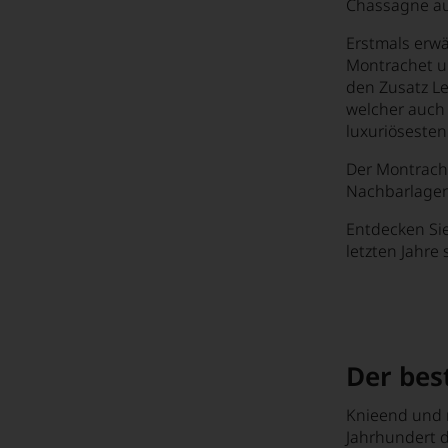
Catena Lifetime Achievement Award
Chassagne au
Champagner-Dinner mit dem Hause Bollinger
Erstmals erwä
Montrachet un
Das Licht der Toskana
den Zusatz Le
welcher auch 
Das Sabrieren eines Champagners
luxuriösesten
Das Salz in der Suppe
Der Montrache
Der Berg von Corton
Nachbarlagen
Der Beste Wein zum Spargel
Entdecken Sie
letzten Jahre 
Der neue Jahrgang, Große Gewächse 2022
Der Wein aus »diesem« Jahr - 2010
Der Wein aus »diesem« Jahr - 2006
Der bes
Der Wein aus »diesem« Jahr - 2008
Der Wein aus »diesem« Jahr - 2012
Knieend und m
Jahrhundert d
Der Wein aus »diesem« Jahr - 2014