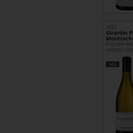
Rotwein im Sommer
Sauvignon Blanc Superstar aus der Steiermark: Tement
2023
Schatzkammer Opus One Winery
Girardin P
Montrache
Spontangärung als Erfindung der Neuzeit?
PULIGNY-MO
VINCENT GI
Tesdorpf on Tour – Amore für Amarone
Tesdorpf on Tour – Champagne
NEU
Tesdorpf on Tour – Mas d'en Gil im Priorat
Tesdorpf on Tour – Ribera del Duero
Tr3smano
Und es war Sommer ...
VDP - Verband Deutscher Prädikats - und Qualitätsweingüter
Verkostungsvideo mit Werner Riess