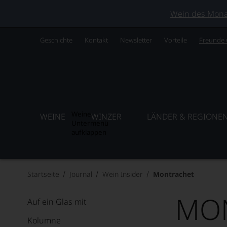
Wein des Monats
Geschichte
Kontakt
Newsletter
Vorteile
Freunde
Weine
WEINE
WINZER
LÄNDER & REGIONE
Untermenü
aufklappen
Startseite
Journal
Wein Insider
Montrachet
MO
Auf ein Glas mit
Kolumne