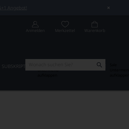
 5+1 Angebot!
Anmelden
Merkzettel
Warenkorb
Subskription
Sale
SUBSKRIPTION
WEIN-JOURNAL
SALE
Untermenü
Untermen
aufklappen
aufklappe