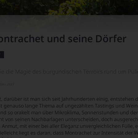
ntrachet und seine Dörfer
r
ie die Magie des burgundischen Terroirs rund um Pul
 März 2023
, darüber ist man sich seit Jahrhunderten einig, entstehen
st genauso lange Thema auf ungezählten Tastings und Weinab
, und so orakelt man über Mikroklima, Sonnenstunden und den
ht von seinen Nachbarlagen unterscheiden, doch ausgerech
 Anmut, mit einer bei aller Eleganz unvergleichlichen Fülle, 
ielleicht liegt es daran, dass Montrachet zur Intensität der