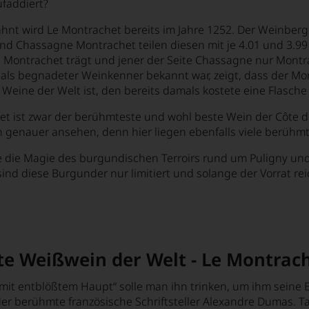
faddiert?
hnt wird Le Montrachet bereits im Jahre 1252. Der Weinberg
d Chassagne Montrachet teilen diesen mit je 4.01 und 3.99 
 Montrachet trägt und jener der Seite Chassagne nur Montrac
als begnadeter Weinkenner bekannt war, zeigt, dass der Mon
 Weine der Welt ist, den bereits damals kostete eine Flasche
t ist zwar der berühmteste und wohl beste Wein der Côte d
 genauer ansehen, denn hier liegen ebenfalls viele berühm
 die Magie des burgundischen Terroirs rund um Puligny un
sind diese Burgunder nur limitiert und solange der Vorrat reich
te Weißwein der Welt - Le Montrach
it entblößtem Haupt“ solle man ihn trinken, um ihm seine E
er berühmte französische Schriftsteller Alexandre Dumas. T