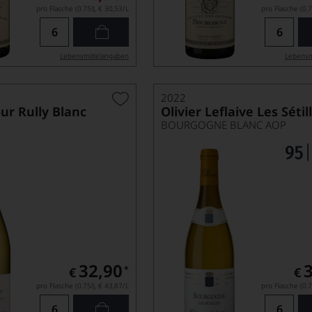
pro Flasche (0.75l),
€ 30,53
/L
pro Flasche (0.7
Lebensmittel­angaben
Lebensm
2022
ur Rully Blanc
Olivier Leflaive Les Sétil
BOURGOGNE BLANC AOP
32,90
*
€
€
pro Flasche (0.75l),
€ 43,87
/L
pro Flasche (0.7