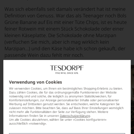
Was sich ebenfalls seit damals verändert hat ist meine
Definition von Genuss. War das als Teenager noch Bols
Grüne Banane auf Eis mit einer Tüte Chips, ist es heute
feiner Rotwein mit einem Stück Schokolade oder einer
kleinen Käseplatte. Die Schokolade ohne Marzipan
(verfluchen Sie mich, aber ich mag wirklich kein
Marzipan…) und den Käse habe ich schon gekauft, der
passende Wein dazu fehlt mir noch.
Verwendung von Cookies
Wir verwenden Cookies, um Ihnen ein bestmögliches Shopping-Erlebnis zu bieten.
Dazu zählen Cookies, die für das ordnungsgemäße Funktionieren der Website
notwendig sind und solche, die lediglich zu anonymen Statistikzwecken, für
Komforteinstellungen, zur Anzeige personalisierter Inhalte oder personalisierter
Werbung auf Drittseiten genutzt werden. Sie entscheiden, welche Kategorien Sie
zulassen möchten. Bitte beachten Sie, dass auf Basis Ihrer Einstellungen womöglich
nicht mehr alle Funktionalitäten der Seite zur Verfügung stehen. Weitere
Informationen finden Sie in unseren
Datenschutzerklärung
.
Um alle Cookies abzulehnen, wählen Sie unter »Cookies konfigurieren«
ausschließlich »notwendig«.