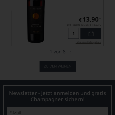
13,90
*
€
pro Flasche (0.75l),
€ 18,53
/L
Lebensmittel­angaben
1
von
8
ZU DEN WEINEN
Newsletter - Jetzt anmelden und gratis
Champagner sichern!