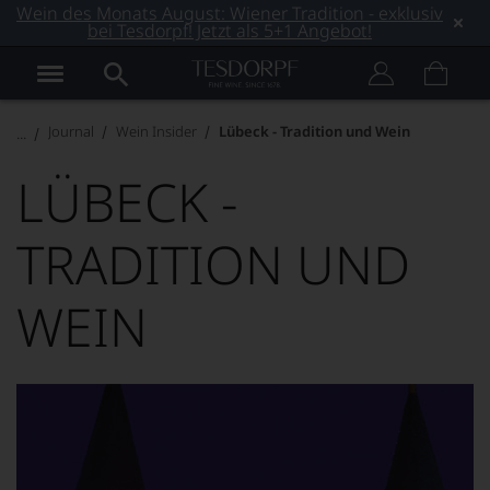
Wein des Monats August: Wiener Tradition - exklusiv
bei Tesdorpf! Jetzt als 5+1 Angebot!
Journal
Wein Insider
Lübeck - Tradition und Wein
LÜBECK -
TRADITION UND
WEIN