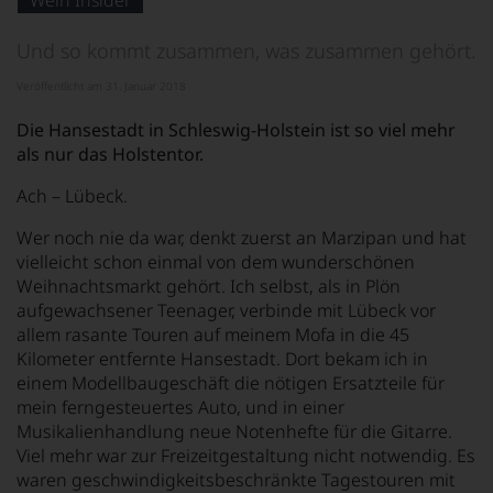
Wein Insider
von
KI
verändert.
Und so kommt zusammen, was zusammen gehört.
Veröffentlicht am 31. Januar 2018
Die Hansestadt in Schleswig-Holstein ist so viel mehr
als nur das Holstentor.
Ach – Lübeck.
Wer noch nie da war, denkt zuerst an Marzipan und hat
vielleicht schon einmal von dem wunderschönen
Weihnachtsmarkt gehört. Ich selbst, als in Plön
aufgewachsener Teenager, verbinde mit Lübeck vor
allem rasante Touren auf meinem Mofa in die 45
Kilometer entfernte Hansestadt. Dort bekam ich in
einem Modellbaugeschäft die nötigen Ersatzteile für
mein ferngesteuertes Auto, und in einer
Musikalienhandlung neue Notenhefte für die Gitarre.
Viel mehr war zur Freizeitgestaltung nicht notwendig. Es
waren geschwindigkeitsbeschränkte Tagestouren mit