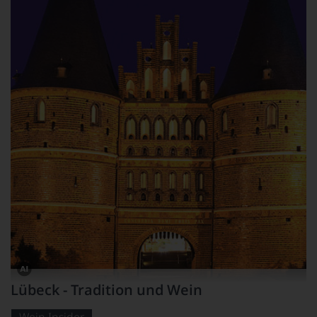
Dieses
Lübeck - Tradition und Wein
Bild
wurde
mithilfe