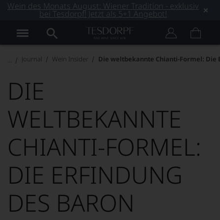
Wein des Monats August: Wiener Tradition - exklusiv
bei Tesdorpf! Jetzt als 5+1 Angebot!
Journal
Wein Insider
Die weltbekannte Chianti-Formel: Die 
DIE
WELTBEKANNTE
CHIANTI-FORMEL:
DIE ERFINDUNG
DES BARON