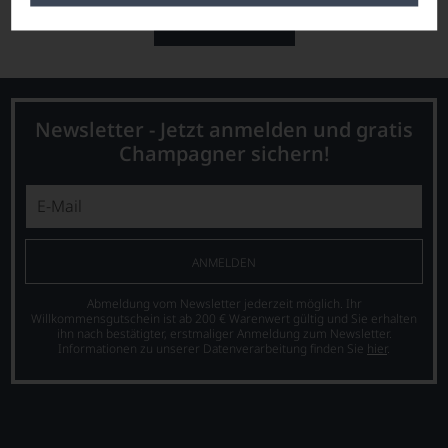
ZU DEN WEINEN
Newsletter - Jetzt anmelden und gratis
Champagner sichern!
ANMELDEN
Abmeldung vom Newsletter jederzeit möglich. Ihr
Willkommensgutschein ist ab 200 € Warenwert gültig und Sie erhalten
ihn nach bestätigter, erstmaliger Anmeldung zum Newsletter.
Informationen zu unserer Datenverarbeitung finden Sie
hier
.