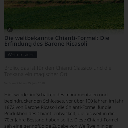
Dieses
Die weltbekannte Chianti-Formel: Die
Bild
Erfindung des Barone Ricasoli
wurde
mithilfe
von
Wein Insider
KI
verändert.
Brolio, das ist für den Chianti Classico und die
Toskana ein magischer Ort.
Veröffentlicht am 25. Juni 2018
Hier wurde, im Schatten des monumentalen und
beeindruckenden Schlosses, vor über 100 Jahren im Jahr
1872 von Barone Ricasoli die Chianti-Formel für die
Produktion des Chianti entwickelt, die bis weit in die
70er Jahre Bestand haben sollte. Diese Chianti-Formel
sah eine geringfügige Zugabe von Weißwein in der