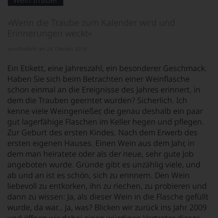
Wein Insider
von
KI
verändert.
»Wenn die Traube zum Kalender wird und
Erinnerungen weckt«
Veröffentlicht am 24. Oktober 2018
Ein Etikett, eine Jahreszahl, ein besonderer Geschmack.
Haben Sie sich beim Betrachten einer Weinflasche
schon einmal an die Ereignisse des Jahres erinnert, in
dem die Trauben geerntet wurden? Sicherlich. Ich
kenne viele Weingenießer, die genau deshalb ein paar
gut lagerfähige Flaschen im Keller hegen und pflegen.
Zur Geburt des ersten Kindes. Nach dem Erwerb des
ersten eigenen Hauses. Einen Wein aus dem Jahr, in
dem man heiratete oder als der neue, sehr gute Job
angeboten wurde. Gründe gibt es unzählig viele, und
ab und an ist es schön, sich zu erinnern. Den Wein
liebevoll zu entkorken, ihn zu riechen, zu probieren und
dann zu wissen: Ja, als dieser Wein in die Flasche gefüllt
wurde, da war… Ja, was? Blicken wir zurück ins Jahr 2009