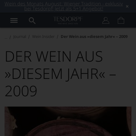
Wein des Monats August: Wiener Tradition - exklusiv
bei Tesdorpf! Jetzt als 5+1 Angebot!
Journal
Wein Insider
Der Wein aus »diesem Jahr« – 2009
DER WEIN AUS
»DIESEM JAHR« –
2009