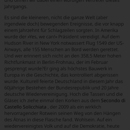
und öffnen wir dabei einen würdigen Vertreter dieses
Jahrgangs.
Es sind die kleineren, nicht die ganze Welt (aber
irgendwie doch) bewegenden Ereignisse, die vor knapp
einem Jahrzehnt für Schlagzeilen sorgten. In Amerika
wurde der »Yes, we can!« Präsident vereidigt. Auf dem
Hudson River in New York notwassert Flug 1549 der US-
Airways, alle 155 Menschen an Bord werden gerettet.
Und wer erinnert sich nicht an den 358,5 Meter hohen
Richtfunkmast in Berlin-Frohnau, der im Februar
gesprengt wurde?Er ging als höchstes Bauwerk in
Europa in die Geschichte, das kontrolliert abgerissen
wurde. Kulturell feierte Deutschland in diesem Jahr das
60jährige Bestehen der Bundesrepublik und 20 Jahre
deutsche Wiedervereinigung. Hoch die Tassen und die
Gläser, ich ziehe einmal den Korken aus dem
Secondo di
Castello Solicchiata
, der 2009 als ein wirklich
hervorragender Rotwein seinen Weg von den Hängen
des Ätnas in diese Flasche fand. Wohlsein. Auf ein
wiedervereinigtes Volk und auf die Demokratie, heute