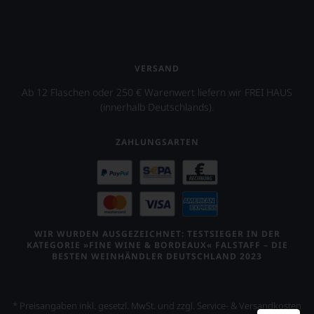
VERSAND
Ab 12 Flaschen oder 250 € Warenwert liefern wir FREI HAUS
(innerhalb Deutschlands).
ZAHLUNGSARTEN
WIR WURDEN AUSGEZEICHNET: TESTSIEGER IN DER
KATEGORIE »FINE WINE & BORDEAUX« FALSTAFF – DIE
BESTEN WEINHÄNDLER DEUTSCHLAND 2023
* Preisangaben inkl. gesetzl. MwSt. und zzgl. Service- & Versandkosten