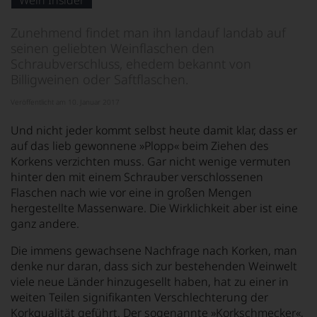
Wein Insider
von
KI
verändert.
Zunehmend findet man ihn landauf landab auf
seinen geliebten Weinflaschen den
Schraubverschluss, ehedem bekannt von
Billigweinen oder Saftflaschen.
Veröffentlicht am 10. Januar 2017
Und nicht jeder kommt selbst heute damit klar, dass er
auf das lieb gewonnene »Plopp« beim Ziehen des
Korkens verzichten muss. Gar nicht wenige vermuten
hinter den mit einem Schrauber verschlossenen
Flaschen nach wie vor eine in großen Mengen
hergestellte Massenware. Die Wirklichkeit aber ist eine
ganz andere.
Die immens gewachsene Nachfrage nach Korken, man
denke nur daran, dass sich zur bestehenden Weinwelt
viele neue Länder hinzugesellt haben, hat zu einer in
weiten Teilen signifikanten Verschlechterung der
Korkqualität geführt. Der sogenannte »Korkschmecker«,