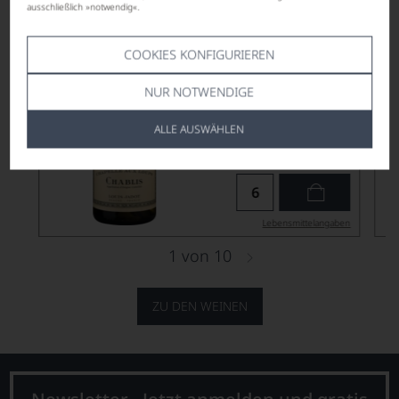
ausschließlich »notwendig«.
COOKIES KONFIGURIEREN
NUR NOTWENDIGE
statt
€ 26,90
ALLE AUSWÄHLEN
22,90
*
€
pro Flasche (0.75l),
€ 30,53
/L
Lebensmittel­angaben
1
von
10
ZU DEN WEINEN