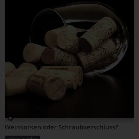
Dieses
Weinkorken oder Schraubverschluss?
Bild
wurde
mithilfe