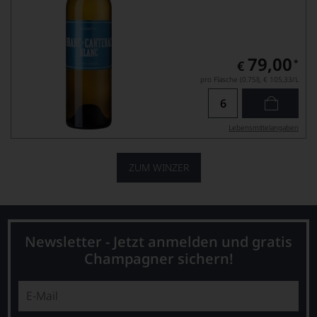
79,00
*
€
pro Flasche (0.75l),
€ 105,33
/L
Lebensmittel­angaben
ZUM WINZER
Newsletter - Jetzt anmelden und gratis
Champagner sichern!