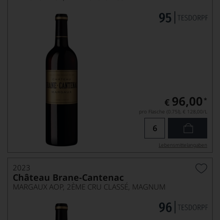
96,00
*
€
pro Flasche (0.75l),
€ 128,00
/L
Lebensmittel­angaben
2023
Château Brane-Cantenac
MARGAUX AOP, 2ÈME CRU CLASSÉ, MAGNUM