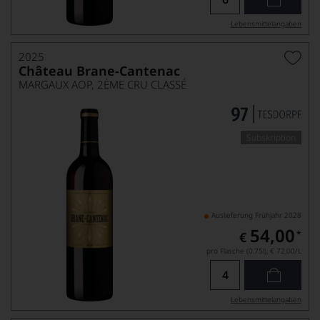
Lebensmittel­angaben
2025
Château Brane-Cantenac
MARGAUX AOP, 2ÈME CRU CLASSÉ
Subskription
Auslieferung Frühjahr 2028
54,00
*
€
pro Flasche (0.75l),
€ 72,00
/L
Lebensmittel­angaben