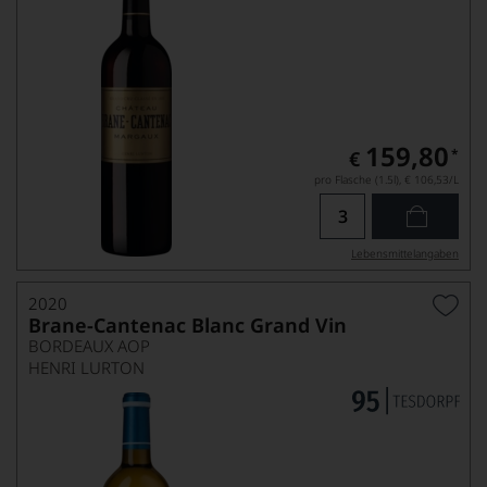
159,80
*
€
pro Flasche (1.5l),
€ 106,53
/L
Lebensmittel­angaben
2020
Brane-Cantenac Blanc Grand Vin
BORDEAUX AOP
HENRI LURTON