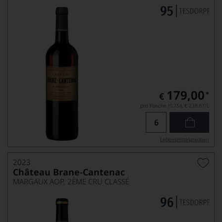
179,00
*
€
pro Flasche (0.75l),
€ 238,67
/L
Lebensmittel­angaben
2023
Château Brane-Cantenac
MARGAUX AOP, 2ÈME CRU CLASSÉ