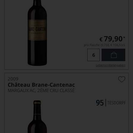
79,90
*
€
pro Flasche (0.75l),
€ 106,53
/L
Lebensmittel­angaben
2009
Château Brane-Cantenac
MARGAUX AC, 2ÈME CRU CLASSÉ