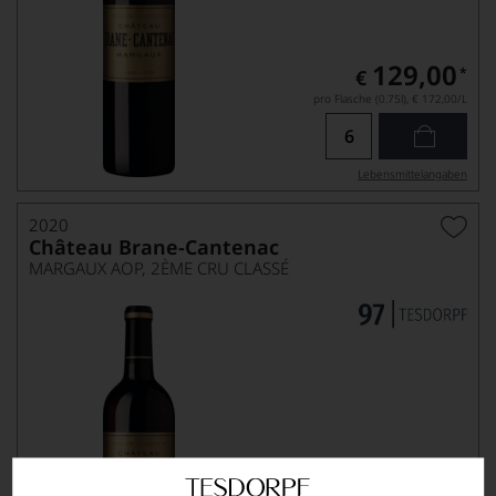
129,00
*
€
pro Flasche (0.75l),
€ 172,00
/L
Lebensmittel­angaben
2020
Château Brane-Cantenac
MARGAUX AOP, 2ÈME CRU CLASSÉ