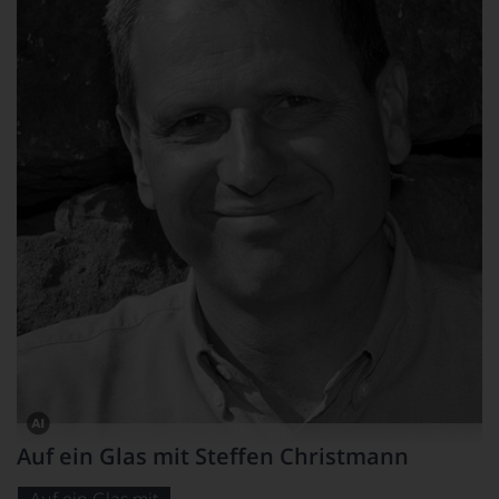
Dieses
Auf ein Glas mit Steffen Christmann
Bild
wurde
mithilfe