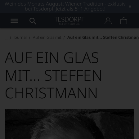
Wein des Monats August: Wiener Tradition - exklusiv
bei Tesdorpf! Jetzt als 5+1 Angebot!
Journal
Auf ein Glas mit
Auf ein Glas mit... Steffen Christma
AUF EIN GLAS
MIT... STEFFEN
CHRISTMANN