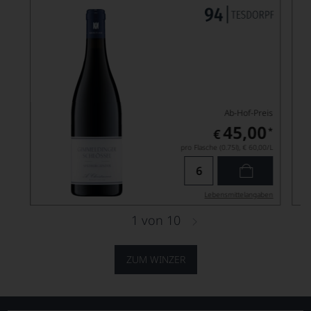
Ab-Hof-Preis
45,00
*
€
pro Flasche (0.75l),
€ 60,00
/L
Lebensmittel­angaben
1
von
10
ZUM WINZER