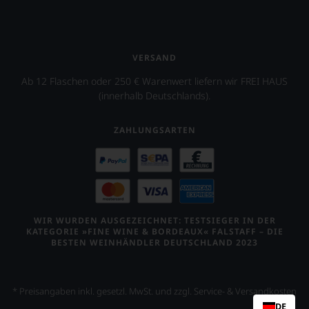
VERSAND
Ab 12 Flaschen oder 250 € Warenwert liefern wir FREI HAUS
(innerhalb Deutschlands).
ZAHLUNGSARTEN
WIR WURDEN AUSGEZEICHNET: TESTSIEGER IN DER
KATEGORIE »FINE WINE & BORDEAUX« FALSTAFF – DIE
BESTEN WEINHÄNDLER DEUTSCHLAND 2023
* Preisangaben inkl. gesetzl. MwSt. und zzgl. Service- & Versandkosten
DE