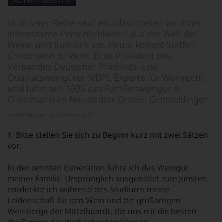
Auf ein Glas mit
von
KI
verändert.
In unserer Reihe »Auf ein Glas« stellen wir Ihnen
interessante Persönlichkeiten aus der Welt der
Weine und Kulinarik vor. Heute kommt Steffen
Christmann zu Wort. Er ist Präsident des
Verbandes Deutscher Prädikats- und
Qualitätsweingüter (VDP), Experte für Weinrecht
und führt seit 1996 das Familienweingut A.
Christmann im Neustadter Ortsteil Gimmeldingen.
Veröffentlicht am 19. Dezember 2017
1. Bitte stellen Sie sich zu Beginn kurz mit zwei Sätzen
vor:
In der zehnten Generation führe ich das Weingut
meiner Familie. Ursprünglich ausgebildet zum Juristen,
entdeckte ich während des Studiums meine
Leidenschaft für den Wein und die großartigen
Weinberge der Mittelhaardt, die uns mit die besten