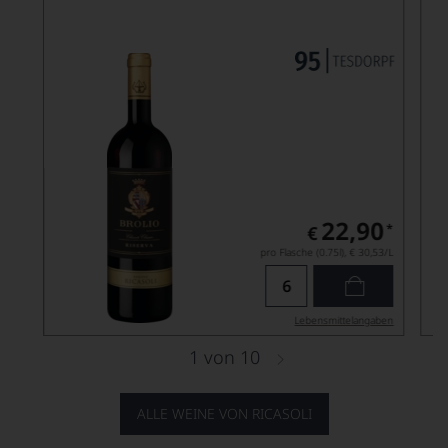
22,90
*
€
pro Flasche (0.75l),
€ 30,53
/L
Lebensmittel­angaben
1
von
10
ALLE WEINE VON RICASOLI