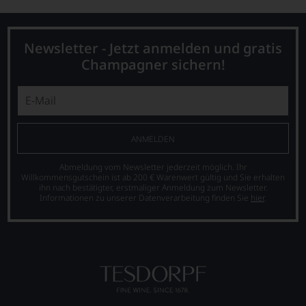
Newsletter - Jetzt anmelden und gratis
Champagner sichern!
ANMELDEN
Abmeldung vom Newsletter jederzeit möglich. Ihr
Willkommensgutschein ist ab 200 € Warenwert gültig und Sie erhalten
ihn nach bestätigter, erstmaliger Anmeldung zum Newsletter.
Informationen zu unserer Datenverarbeitung finden Sie
hier
.