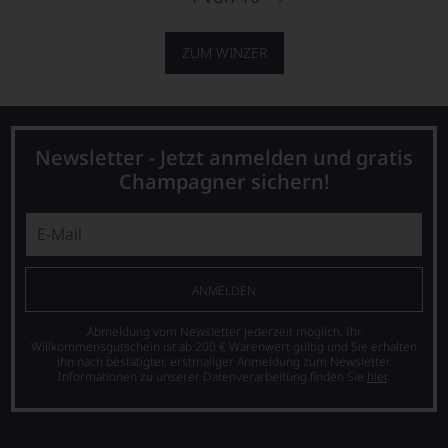
ZUM WINZER
Newsletter - Jetzt anmelden und gratis
Champagner sichern!
ANMELDEN
Abmeldung vom Newsletter jederzeit möglich. Ihr
Willkommensgutschein ist ab 200 € Warenwert gültig und Sie erhalten
ihn nach bestätigter, erstmaliger Anmeldung zum Newsletter.
Informationen zu unserer Datenverarbeitung finden Sie
hier
.