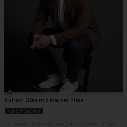
Dieses
Auf ein Glas mit Marcel Ribis
Bild
wurde
mithilfe
Auf ein Glas mit
von
KI
verändert.
In unserer Reihe »Auf ein Glas« stellen wir Ihnen