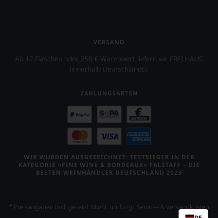
VERSAND
Ab 12 Flaschen oder 250 € Warenwert liefern wir FREI HAUS
(innerhalb Deutschlands).
ZAHLUNGSARTEN
WIR WURDEN AUSGEZEICHNET: TESTSIEGER IN DER
KATEGORIE »FINE WINE & BORDEAUX« FALSTAFF – DIE
BESTEN WEINHÄNDLER DEUTSCHLAND 2023
* Preisangaben inkl. gesetzl. MwSt. und zzgl. Service- & Versandkosten
DE