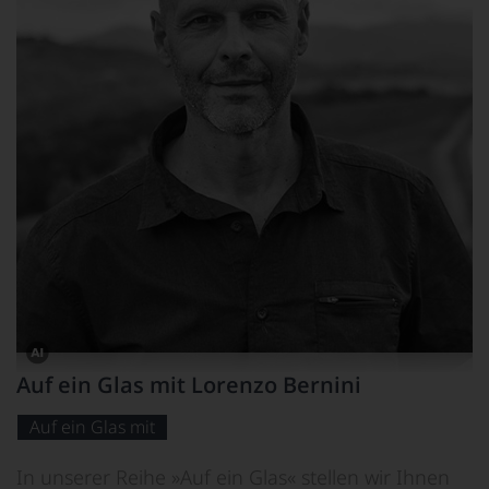
Dieses
Auf ein Glas mit Lorenzo Bernini
Bild
wurde
mithilfe
Auf ein Glas mit
von
KI
verändert.
In unserer Reihe »Auf ein Glas« stellen wir Ihnen