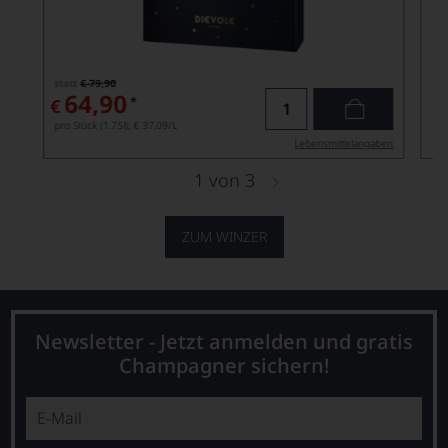
statt
€ 79,90
64,90
*
€
pro Stück (1.75l),
€ 37,09
/L
Lebensmittel­angaben
1
von
3
ZUM WINZER
Newsletter - Jetzt anmelden und gratis
Champagner sichern!