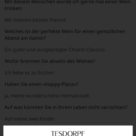
Mit diesem Menschen würde ich gerne mal einen Wein
trinken:
Mit meinem besten Freund.
Welches ist der perfekte Wein für einen gemütlichen
Abend am Kamin?
Ein guter und ausgeprägter Chianti Classico.
Wofür brennen Sie abseits des Weines?
Ich liebe es zu fischen.
Haben Sie einen »Happy-Place«?
Ja, meine wunderschöne Heimatstadt.
Auf was könnten Sie in Ihrem Leben nicht verzichten?
Auf meine zwei Kinder.
Hier
finden Sie die Weine vom Weingut Dievole in