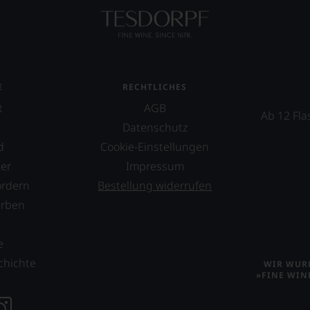
E
RECHTLICHES
t
AGB
Ab 12 Fla
Datenschutz
d
Cookie-Einstellungen
er
Impressum
ordern
Bestellung widerrufen
erben
s
e
chichte
WIR WURD
»FINE WIN