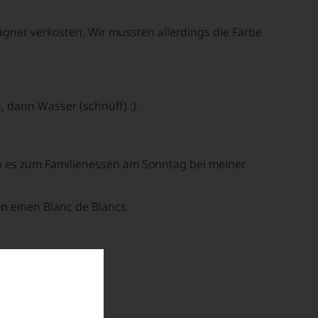
agner verkosten. Wir mussten allerdings die Farbe
dann Wasser (schnüff) :).
b es zum Familienessen am Sonntag bei meiner
en
einen Blanc de Blancs.