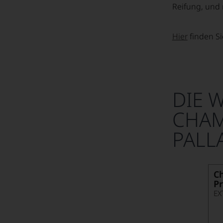
Reifung, und
Auf ein Glas mit... Geppetti
Auf ein Glas mit... Hans Oliver Spanier
Hier
finden S
Auf ein Glas mit... Hillmann
Auf ein Glas mit... Hochar
Auf ein Glas mit... Hodder
DIE 
Auf ein Glas mit... Horvath
CHA
Auf ein Glas mit... Inama
PALL
Auf ein Glas mit... Kammermeier
Auf ein Glas mit... Kollmann
C
Auf ein Glas mit... Lambert
P
EX
Auf ein Glas mit... Latz
Auf ein Glas mit... Loosen