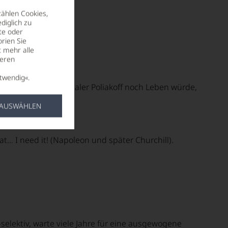
égorgement.
zählen Cookies,
diglich zu
te oder
rien Sie
t mehr alle
seren
twendig«.
artige russische Maler Poliakoff noch Leben würde,
 AUSWÄHLEN
at… I need it! (Napoleon und später Churchill).
elektiv, warte viele Jahre für eine ausgewogene