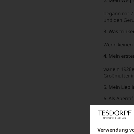
2. Mein Weg
Auf ein Glas mit... Cesari
Auf ein Glas mit... Christian Moueix
begann mit 7 
und den Geru
Auf ein Glas mit... Cornin
3. Was trinke
Auf ein Glas mit... Cresti
Wenn keinen 
Auf ein Glas mit... Cristiano Van Zeller
4. Mein erste
Auf ein Glas mit... Cronk
Auf ein Glas mit... Cuseri
war ein 1928
Großmutter in
Auf ein Glas mit... Dambrine
5. Mein Liebl
Auf ein Glas mit... de Conninck
6. Als Aperiti
Auf ein Glas mit... Delafont
Auf ein Glas mit... Dorn
Es tut mir lei
Auf ein Glas mit... Dott. Carletti
7. Das Beste 
Verwendung vo
Auf ein Glas mit... Durup