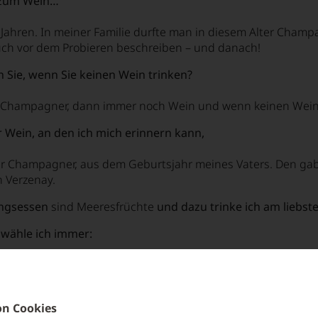
 zum Wein…
Jahren. In meiner Familie durfte man in diesem Alter Champ
ch vor dem Probieren beschreiben – und danach!
n Sie, wenn Sie keinen Wein trinken?
Champagner, dann immer noch Wein und wenn keinen Wein, 
r Wein, an den ich mich erinnern kann,
er Champagner, aus dem Geburtsjahr meines Vaters. Den ga
 Verzenay.
ingsessen
sind Meeresfrüchte
und dazu trinke ich am liebst
f wähle ich immer:
d, aber es ist wieder Champagner!! Extra Brut, natürlich.
nach einer Weinverkostung ist...
n Cookies