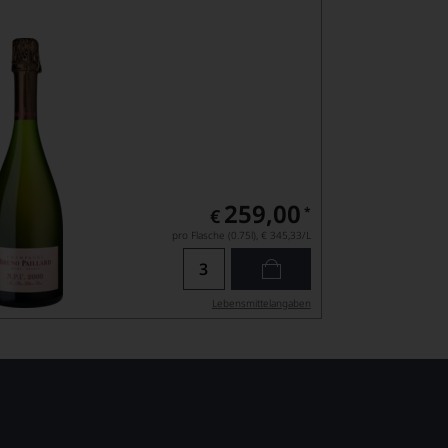
259,00
*
€
pro Flasche (0.75l),
€ 345,33
/L
Lebensmittel­angaben