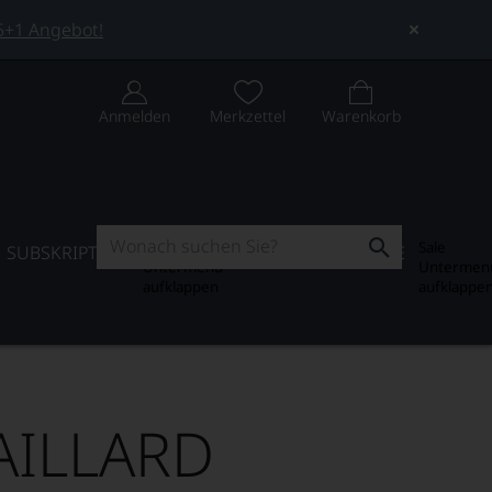
 5+1 Angebot!
Anmelden
Merkzettel
Warenkorb
Subskription
Sale
SUBSKRIPTION
WEIN-JOURNAL
SALE
Untermenü
Untermen
aufklappen
aufklappe
PAILLARD