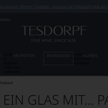
 August: Wiener Tradition - exklusiv bei Tesdorpf! Jetzt als
 werben
Länder
Inspiration
N
NEUHEITEN
IKONEN
INSPIRATION
&
Untermenü
Regionen
aufklappen
Untermenü
aufklappen
 Paillard
 EIN GLAS MIT... 