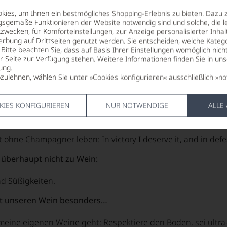
 alte Flasche Champagner, vielleicht 15, 20 oder mehr seit D
ies, um Ihnen ein bestmögliches Shopping-Erlebnis zu bieten. Dazu 
gsgemäße Funktionieren der Website notwendig sind und solche, die le
limmster Weinmoment war…
zwecken, für Komforteinstellungen, zur Anzeige personalisierter Inhal
erbung auf Drittseiten genutzt werden. Sie entscheiden, welche Katego
 vergesse ich alle schlechten Erinnerungen!
Bitte beachten Sie, dass auf Basis Ihrer Einstellungen womöglich nich
er Seite zur Verfügung stehen. Weitere Informationen finden Sie in un
m Menschen würde ich gerne mal einen Wein trinken…
ung
.
zulehnen, wählen Sie unter »Cookies konfigurieren« ausschließlich »no
m man ein gutes Gespräch führen kann. Aber, wenn der groß
KIES KONFIGURIEREN
NUR NOTWENDIGE
ALLE
ter Schluck vor dem Weltuntergang sollte…
t ohne Champagner leben: In victory I deserve it, and in defe
 überhaupt nicht zu Wein:
d Süßigkeiten.
t unseren Wein besonders…
ine eigenen Weine geht: Respektiere den Boden, sei ultra-s