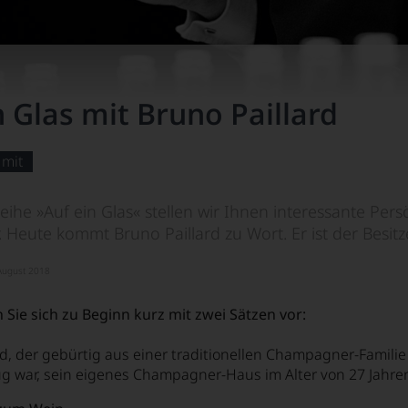
n Glas mit Bruno Paillard
 mit
eihe »Auf ein Glas« stellen wir Ihnen interessante Per
r. Heute kommt Bruno Paillard zu Wort. Er ist der Be
 August 2018
en Sie sich zu Beginn kurz mit zwei Sätzen vor:
d, der gebürtig aus einer traditionellen Champagner-Famil
g war, sein eigenes Champagner-Haus im Alter von 27 Jahre