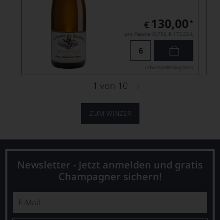
130,00
*
€
pro Flasche (0.75l),
€ 173,33
/L
Lebensmittel­angaben
1
von
10
ZUM WINZER
Newsletter - Jetzt anmelden und gratis
Champagner sichern!