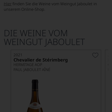
Hier
finden Sie die Weine vom Weingut Jaboulet in
unserem Online-Shop.
DIE WEINE VOM
WEINGUT JABOULET
2021
2
Chevalier de Stérimberg
P
HERMITAGE AOP
C
PAUL JABOULET AÎNÉ
P