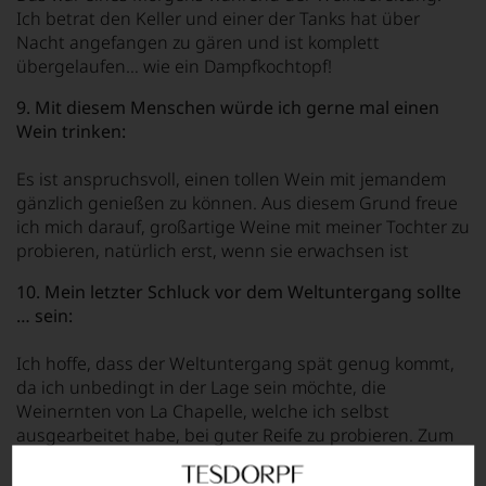
Ich betrat den Keller und einer der Tanks hat über
Nacht angefangen zu gären und ist komplett
übergelaufen… wie ein Dampfkochtopf!
9. Mit diesem Menschen würde ich gerne mal einen
Wein trinken:
Es ist anspruchsvoll, einen tollen Wein mit jemandem
gänzlich genießen zu können. Aus diesem Grund freue
ich mich darauf, großartige Weine mit meiner Tochter zu
probieren, natürlich erst, wenn sie erwachsen ist
10. Mein letzter Schluck vor dem Weltuntergang sollte
…
sein:
Ich hoffe, dass der Weltuntergang spät genug kommt,
da ich unbedingt in der Lage sein möchte, die
Weinernten von La Chapelle, welche ich selbst
ausgearbeitet habe, bei guter Reife zu probieren. Zum
Beispiel 2010, 2015, 2016… Ich muss noch weitere 30
Jahre aushalten! Aber wenn es morgen wäre, dann,