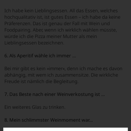
Ich habe kein Lieblingsessen. All das Essen, welches
hochqualitativ ist, ist gutes Essen – ich habe da keine
Präferenzen. Das ist genau der Fall mit Wein und
Foodpairing. Aber, wenn ich wirklich wählen müsste,
würde ich die Pizza meiner Mutter als mein
Lieblingsessen bezeichnen.
6. Als Aperitif wähle ich immer …
Bei mir gibt es kein »immer«, denn ich mache es davon
abhängig, mit wem ich zusammensitze. Die wirkliche
Freude ist nämlich die Begleitung.
7. Das Beste nach einer Weinverkostung ist …
Ein weiteres Glas zu trinken.
8. Mein schlimmster Weinmoment war…