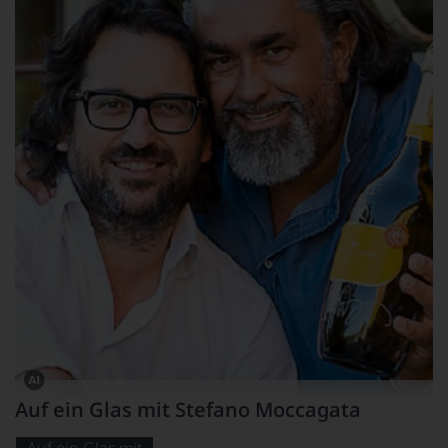
Dieses
Auf ein Glas mit Stefano Moccagata
Bild
wurde
mithilfe