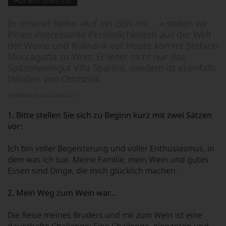
Auf ein Glas mit
von
KI
verändert.
In unserer Reihe »Auf ein Glas mit … « stellen wir
Ihnen interessante Persönlichkeiten aus der Welt
der Weine und Kulinarik vor. Heute kommt Stefano
Moccagatta zu Wort. Er leitet nicht nur das
Spitzenweingut Villa Sparina, sondern ist ebenfalls
Inhaber von Ottosoldi.
Veröffentlicht am 02. Mai 2018
1. Bitte stellen Sie sich zu Beginn kurz mit zwei Sätzen
vor:
Ich bin voller Begeisterung und voller Enthusiasmus, in
dem was ich tue. Meine Familie, mein Wein und gutes
Essen sind Dinge, die mich glücklich machen.
2. Mein Weg zum Wein war…
Die Reise meines Bruders und mir zum Wein ist eine