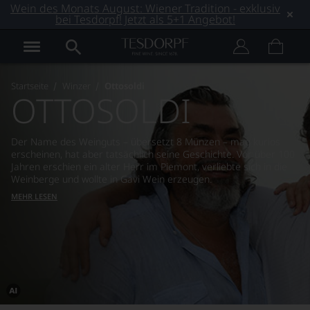
Wein des Monats August: Wiener Tradition - exklusiv
bei Tesdorpf! Jetzt als 5+1 Angebot!
Startseite
Winzer
Ottosoldi
OTTOSOLDI
Der Name des Weinguts – übersetzt 8 Münzen – mag kurios
erscheinen, hat aber tatsächlich seine Geschichte. Vor über 100
Jahren erschien ein alter Herr im Piemont, verliebte sich in die
Weinberge und wollte in Gavi Wein erzeugen.
MEHR LESEN
Dieses