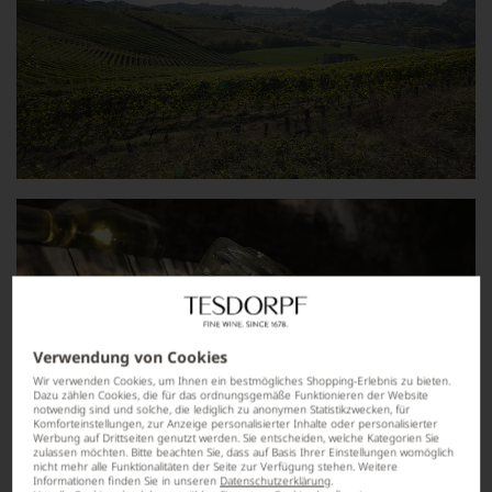
Verwendung von Cookies
Wir verwenden Cookies, um Ihnen ein bestmögliches Shopping-Erlebnis zu bieten.
Dazu zählen Cookies, die für das ordnungsgemäße Funktionieren der Website
notwendig sind und solche, die lediglich zu anonymen Statistikzwecken, für
Komforteinstellungen, zur Anzeige personalisierter Inhalte oder personalisierter
Werbung auf Drittseiten genutzt werden. Sie entscheiden, welche Kategorien Sie
zulassen möchten. Bitte beachten Sie, dass auf Basis Ihrer Einstellungen womöglich
nicht mehr alle Funktionalitäten der Seite zur Verfügung stehen. Weitere
Informationen finden Sie in unseren
Datenschutzerklärung
.