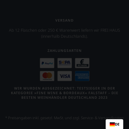
VERSAND
Ab 12 Flaschen oder 250 € Warenwert liefern wir FREI HAUS
(innerhalb Deutschlands).
ZAHLUNGSARTEN
WIR WURDEN AUSGEZEICHNET: TESTSIEGER IN DER
KATEGORIE »FINE WINE & BORDEAUX« FALSTAFF – DIE
BESTEN WEINHÄNDLER DEUTSCHLAND 2023
* Preisangaben inkl. gesetzl. MwSt. und zzgl. Service- & Versandkosten
DE