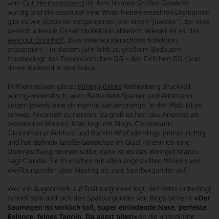
vom
Gut Hermannsberg
ist dem Namen Großes Gewächs
würdig und ein absoluter Fine Wine. Neben einzelnen Diamanten
gibt es wie schon im vergangenen Jahr einen "Juwelier", der eine
beeindruckende Gesamtkollektion abliefert. Wieder ist es das
Weingut Dönnhoff
, dass eine wunderschöne Kollektion
präsentiert – in diesem Jahr fehlt zu größtem Bedauern
frostbedingt das Felsentürmchen GG – das Dellchen GG rückt
daher funkelnd in den Fokus.
In Rheinhessen glänzt
Kühling-Gillots
Rothenberg druckvoll,
würzig-mineralisch, auch
Battenfeld-Spanier
und
Wittmann
zeigen jeweils eine stringente Gesamtrange. In der Pfalz ist es
schwer, Favoriten zu nennen, zu groß ist hier das Angebot an
exzellenten Weinen. Man liegt mit Rings, Christmann,
Ökonomierat Rebholz und Bürklin-Wolf allerdings immer richtig
und hat definitiv Große Gewächse im Glas!
»Wenn ich eine
Überraschung nennen sollte, dann ist es das Weingut Kranz«
,
sagt Claudia. Sie trumpften mit allen angestellten Weinen von
Weißburgunder über Riesling bis zum Spätburgunder auf.
Wer ein Augenmerk auf Spätburgunder legt, der sollte unbedingt
schnell sein und sich den Spätburgunder von
Rings
sichern:
»Der
Saumagen ist wirklich toll, super einladende Nase, perfekte
Balance, feines Tannin. Da passt alles!«
,
so die unbedingte