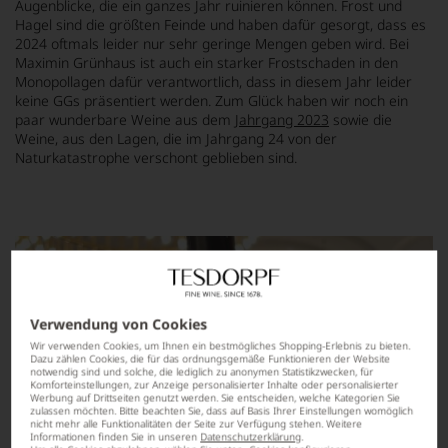
Augenblicke, die ein ganzes Jahr ruinieren können. Frost und
Hagel sind die größten Feinde und haben dafür gesorgt, dass es
2024 oftmals leider nur sehr geringe Mengen geben wird. Bei
Maximin Grünhaus ist auch ein starker Frostschaden in den
Monopollagen dafür verantwortlich, dass in diesem Jahr leider
keine GGs präsentiert werden. Zum Glück haben wir noch ein
paar wunderbare Weine aus dem
Jahrgang 2023
sowie die
Weine, aus den Lagen, die im Jahrgang 24 von der
Naturkatastrophe verschont geblieben sind.
Verwendung von Cookies
Wir verwenden Cookies, um Ihnen ein bestmögliches Shopping-Erlebnis zu bieten.
Dazu zählen Cookies, die für das ordnungsgemäße Funktionieren der Website
notwendig sind und solche, die lediglich zu anonymen Statistikzwecken, für
Komforteinstellungen, zur Anzeige personalisierter Inhalte oder personalisierter
Werbung auf Drittseiten genutzt werden. Sie entscheiden, welche Kategorien Sie
zulassen möchten. Bitte beachten Sie, dass auf Basis Ihrer Einstellungen womöglich
nicht mehr alle Funktionalitäten der Seite zur Verfügung stehen. Weitere
Informationen finden Sie in unseren
Datenschutzerklärung
.