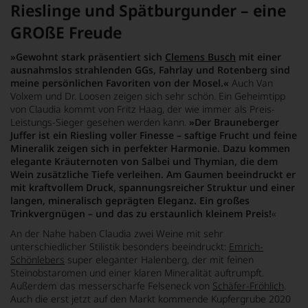
Rieslinge und Spätburgunder – eine
GROßE Freude
»Gewohnt stark präsentiert sich
Clemens Busch
mit einer
ausnahmslos strahlenden GGs, Fahrlay und Rotenberg sind
meine persönlichen Favoriten von der Mosel.«
Auch Van
Volxem und Dr. Loosen zeigen sich sehr schön. Ein Geheimtipp
von Claudia kommt von Fritz Haag, der wie immer als Preis-
Leistungs-Sieger gesehen werden kann.
»Der Brauneberger
Juffer ist ein Riesling voller Finesse – saftige Frucht und feine
Mineralik zeigen sich in perfekter Harmonie. Dazu kommen
elegante Kräuternoten von Salbei und Thymian, die dem
Wein zusätzliche Tiefe verleihen. Am Gaumen beeindruckt er
mit kraftvollem Druck, spannungsreicher Struktur und einer
langen, mineralisch geprägten Eleganz. Ein großes
Trinkvergnügen – und das zu erstaunlich kleinem Preis!
«
An der Nahe haben Claudia zwei Weine mit sehr
unterschiedlicher Stilistik besonders beeindruckt:
Emrich-
Schönlebers
super eleganter Halenberg, der mit feinen
Steinobstaromen und einer klaren Mineralität auftrumpft.
Außerdem das messerscharfe Felseneck von
Schäfer-Fröhlich
.
Auch die erst jetzt auf den Markt kommende Kupfergrube 2020