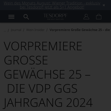
Wein des Monats August: Wiener Tradition - exklusiv
bei Tesdorpf! Jetzt als 5+1 Angebot!
Journal
Wein Insider
Vorpremiere Große Gewächse 25 – die 
VORPREMIERE
GROSSE G
EWÄCHSE 25 –
DIE VDP GGS J
AHRGANG 2024 U