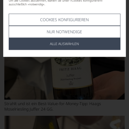
Um alle Cookies abzulehnen, wählen Sie unter »Cookies konfigurieren«
ausschließlich »notwendig«.
COOKIES KONFIGURIEREN
NUR NOTWENDIGE
ALLE AUSWÄHLEN
Strahlt und ist ein Best-Value-for-Money-Tipp: Haags
Moselriesling Juffer 24 GG.