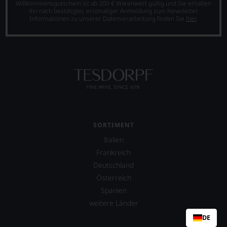
Willkommensgutschein ist ab 200 € Warenwert gültig und Sie erhalten
ihn nach bestätigter, erstmaliger Anmeldung zum Newsletter.
Informationen zu unserer Datenverarbeitung finden Sie
hier
.
SORTIMENT
Italien
Frankreich
Deutschland
Österreich
Spanien
weitere Länder
DE