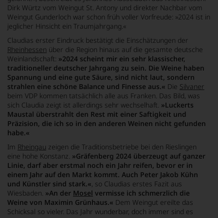
Dirk Würtz vom Weingut St. Antony und direkter Nachbar vom
Weingut Gunderloch war schon früh voller Vorfreude:
»2024 ist in
jeglicher Hinsicht ein Traumjahrgang.«
Claudias erster Eindruck bestätigt die Einschätzungen der
Rheinhessen
über die Region hinaus auf die gesamte deutsche
Weinlandschaft:
»2024 scheint mir ein sehr klassischer,
traditioneller deutscher Jahrgang zu sein. Die Weine haben
Spannung und eine gute Säure, sind nicht laut, sondern
strahlen eine schöne Balance und Finesse aus.«
Die
Silvaner
beim VDP kommen tatsächlich alle aus Franken. Das Bild, was
sich Claudia zeigt ist allerdings sehr wechselhaft.
»Luckerts
Maustal überstrahlt den Rest mit einer Saftigkeit und
Präzision, die ich so in den anderen Weinen nicht gefunden
habe.«
Im
Rheingau
zeigen die Traditionsbetriebe bei den Rieslingen
eine hohe Konstanz.
»Gräfenberg 2024 überzeugt auf ganzer
Linie, darf aber erstmal noch ein Jahr reifen, bevor er in
einem Jahr auf den Markt kommt. Auch Peter Jakob Kühn
und Künstler sind stark.«
, so Claudias erstes Fazit aus
Wiesbaden.
»An der
Mosel
vermisse ich schmerzlich die
Weine von Maximin Grünhaus.«
Dem Weingut ereilte das
Schicksal so vieler. Das Jahr wunderbar, doch immer sind es