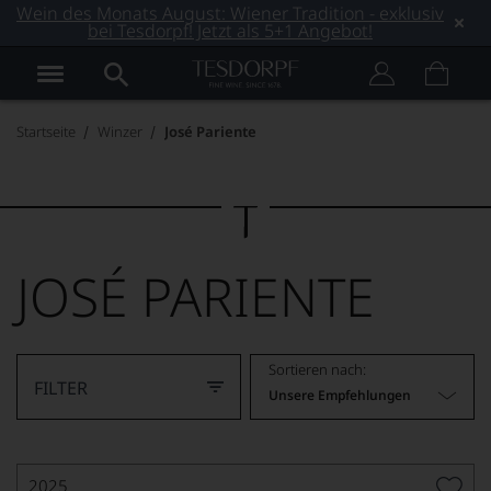
Wein des Monats August: Wiener Tradition - exklusiv
bei Tesdorpf! Jetzt als 5+1 Angebot!
Startseite
Winzer
José Pariente
JOSÉ PARIENTE
Sortieren nach:
FILTER
Unsere Empfehlungen
2025