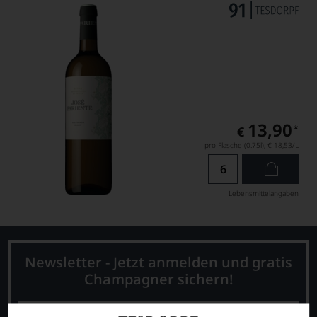
13,90
*
€
pro Flasche (0.75l),
€ 18,53
/L
Lebensmittel­angaben
Newsletter - Jetzt anmelden und gratis
Champagner sichern!