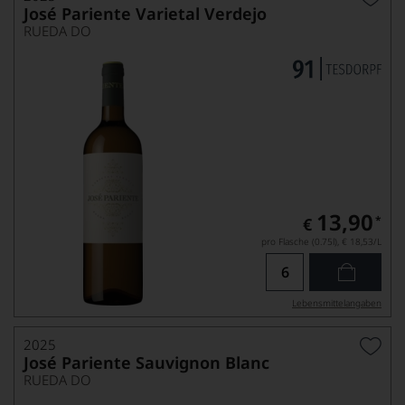
José Pariente Varietal Verdejo
RUEDA DO
13,90
*
€
pro Flasche (0.75l),
€ 18,53
/L
Lebensmittel­angaben
2025
José Pariente Sauvignon Blanc
RUEDA DO