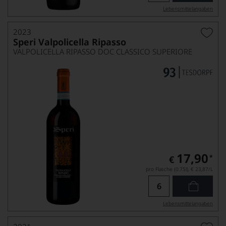
Lebensmittel­angaben
2023
Speri Valpolicella Ripasso
VALPOLICELLA RIPASSO DOC CLASSICO SUPERIORE
17,90
*
€
pro Flasche (0.75l),
€ 23,87
/L
Lebensmittel­angaben