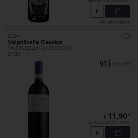
pro Flasche (0.75l),
€ 66,53
/L
Lebensmittel­angaben
2024
Valpolicella Classico
VALPOLICELLA CLASSICO DOC
SPERI
11,90
*
€
pro Flasche (0.75l),
€ 15,87
/L