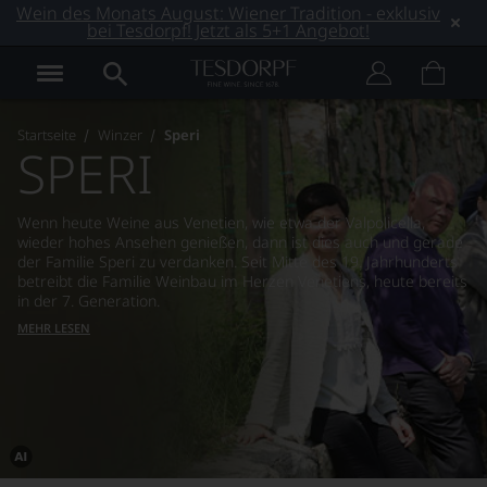
Wein des Monats August: Wiener Tradition - exklusiv
bei Tesdorpf! Jetzt als 5+1 Angebot!
Startseite
Winzer
Speri
SPERI
Wenn heute Weine aus Venetien, wie etwa der Valpolicella,
wieder hohes Ansehen genießen, dann ist dies auch und gerade
der Familie Speri zu verdanken. Seit Mitte des 19. Jahrhunderts
betreibt die Familie Weinbau im Herzen Venetiens, heute bereits
in der 7. Generation.
MEHR LESEN
Dieses