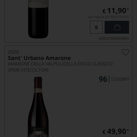
11,90
*
€
pro Flasche (0.75l),
€ 15,87
/L
Lebensmittel­angaben
2020
Sant' Urbano Amarone
AMARONE DELLA VALPOLICELLA DOCG CLASSICO
SPERI VITICOLTORI
49,90
*
€