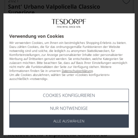
2021
Sant' Urbano Valpolicella Classico
Superiore
VALPOLICELLA DOC CLASSICO SUPERIORE
SPERI VITICOLTORI
Verwendung von Cookies
Wir verwenden Cookies, um Ihnen ein bestmögliches Shopping-Erlebnis zu bieten.
Dazu zählen Cookies, die für das ordnungsgemäße Funktionieren der Website
notwendig sind und solche, die lediglich zu anonymen Statistikzwecken, für
Komforteinstellungen, zur Anzeige personalisierter Inhalte oder personalisierter
Werbung auf Drittseiten genutzt werden. Sie entscheiden, welche Kategorien Sie
zulassen möchten. Bitte beachten Sie, dass auf Basis Ihrer Einstellungen womöglich
nicht mehr alle Funktionalitäten der Seite zur Verfügung stehen. Weitere
Informationen finden Sie in unseren
Datenschutzerklärung
.
Um alle Cookies abzulehnen, wählen Sie unter »Cookies konfigurieren«
ausschließlich »notwendig«.
19,90
*
€
pro Flasche (0.75l),
€ 26,53
/L
COOKIES KONFIGURIEREN
NUR NOTWENDIGE
Lebensmittel­angaben
ALLE AUSWÄHLEN
2022
Recioto della Valpolicella Classico La