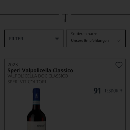
Bild
wurde
mithilfe
von
KI
verändert.
Sortieren nach:
FILTER
Unsere Empfehlungen
2023
Speri Valpolicella Classico
VALPOLICELLA DOC CLASSICO
SPERI VITICOLTORI