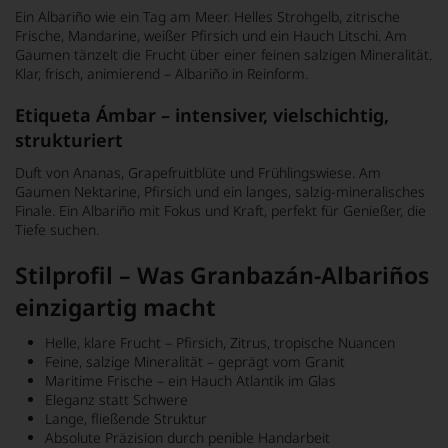
Ein Albariño wie ein Tag am Meer. Helles Strohgelb, zitrische
Frische, Mandarine, weißer Pfirsich und ein Hauch Litschi. Am
Gaumen tänzelt die Frucht über einer feinen salzigen Mineralität.
Klar, frisch, animierend – Albariño in Reinform.
Etiqueta Ámbar – intensiver, vielschichtig,
strukturiert
Duft von Ananas, Grapefruitblüte und Frühlingswiese. Am
Gaumen Nektarine, Pfirsich und ein langes, salzig-mineralisches
Finale. Ein Albariño mit Fokus und Kraft, perfekt für Genießer, die
Tiefe suchen.
Stilprofil – Was Granbazán-Albariños
einzigartig macht
Helle, klare Frucht – Pfirsich, Zitrus, tropische Nuancen
Feine, salzige Mineralität – geprägt vom Granit
Maritime Frische – ein Hauch Atlantik im Glas
Eleganz statt Schwere
Lange, fließende Struktur
Absolute Präzision durch penible Handarbeit