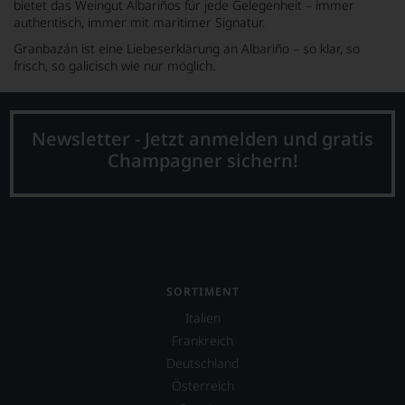
bietet das Weingut Albariños für jede Gelegenheit – immer
authentisch, immer mit maritimer Signatur.
Granbazán ist eine Liebeserklärung an Albariño – so klar, so
frisch, so galicisch wie nur möglich.
Newsletter - Jetzt anmelden und gratis
Champagner sichern!
SORTIMENT
Italien
Frankreich
Deutschland
Österreich