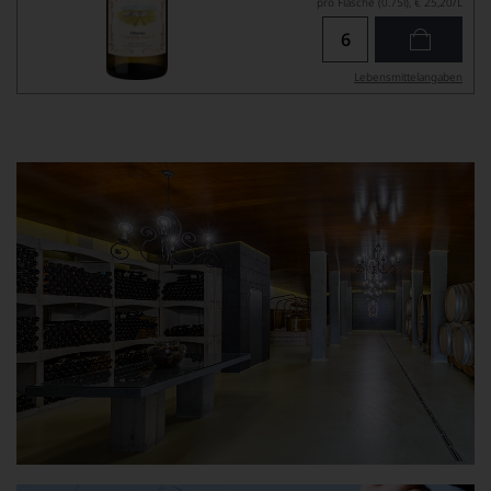
pro Flasche (0.75l),
€ 25,20
/L
Lebensmittel­angaben