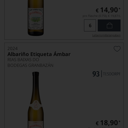
14,90
*
€
pro Flasche (0.75l),
€ 19,87
/L
Lebensmittel­angaben
2024
Albariño Etiqueta Ámbar
RIAS BAIXAS DO
BODEGAS GRANBAZÁN
18,90
*
€