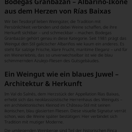
Bodegas Granbazán – Albariño-Ikone
aus dem Herzen von Rías Baixas
Wir bei Tesdorpf lieben Weingüter, die Tradition mit
Persönlichkeit verbinden und dabei Weine schaffen, die ihre
Herkunft sichtbar – und schmeckbar – machen. Bodegas
Granbazán gehört genau in diese Kategorie. Seit 1981 prägt das
Weingut den Stil galicischer Albariños wie kaum ein anderes. Es
steht für salzige Frische, klare Frucht, maritime Eleganz – und für
ein Weinerlebnis, das so unverwechselbar ist wie die blau
schimmernden Azulejo-Fliesen des Gutsgebäudes.
Ein Weingut wie ein blaues Juwel –
Architektur & Herkunft
Im Val do Salnés, dem Herzstück der Appellation Rías Baixas,
erhebt sich das neoklassizistische Herrenhaus des Weinguts –
ein architektonisches Kleinod im Château-Stil mit seinen
ikonischen, blau glasierten Fliesen. Diese visuelle Signatur verrät
schon, was die Weine später bestätigen: Hier verbindet sich
Tradition mit mutiger Moderne.
Die umliegenden Weinberge sind Teil der historischen Finca