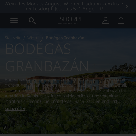
Wein des Monats August: Wiener Tradition - exklusiv
bei Tesdorpf! Jetzt als 5+1 Angebot!
Startseite
Winzer
Bodégas Granbazán
BODÉGAS
GRANBAZÁN
Bodegas Granbazán ist eines der Weingüter, die ihre Herkunft
nicht nur erzählen, sondern spürbar machen – in jedem Detail,
in jedem Duft, in jedem Schluck. Seit 1981 steht Granbazán für
Albariño in Reinkultur – frisch, salzig, präzise und von einer
maritimen Eleganz, die unmittelbar nach Galicien entführt.
MEHR LESEN
Dieses