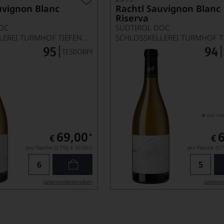
uvignon Blanc
Rachtl Sauvignon Blanc
Riserva
OC
SÜDTIROL DOC
SCHLOSSKELLEREI TURMHOF TIEFENBRUNNER
nur no
69,00
*
€
€
pro Flasche (0.75l),
€ 92,00
/L
pro Flasche (0.7
Lebensmittel­angaben
Lebensm