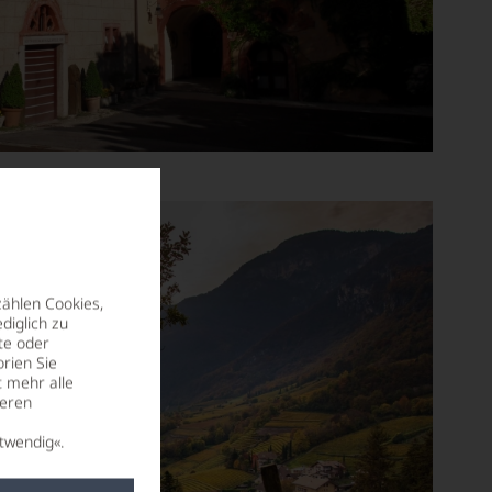
zählen Cookies,
diglich zu
te oder
rien Sie
t mehr alle
seren
twendig«.