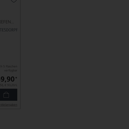
SCHLOSSKELLEREI TURMHOF TIEFENBRUNNER
ch 5 Flaschen
verfügbar
69,90
*
5l),
€ 93,20
/L
ittel­angaben