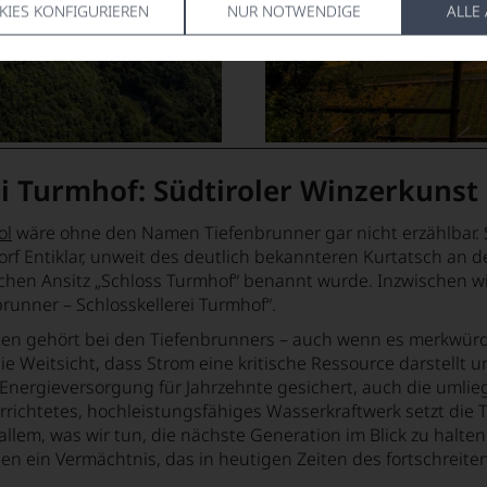
KIES KONFIGURIEREN
NUR NOTWENDIGE
ALLE
ei Turmhof: Südtiroler Winzerkunst
ol
wäre ohne den Namen Tiefenbrunner gar nicht erzählbar. S
f Entiklar, unweit des deutlich bekannteren Kurtatsch an de
ischen Ansitz „Schloss Turmhof“ benannt wurde. Inzwischen w
brunner – Schlosskellerei Turmhof“.
n gehört bei den Tiefenbrunners – auch wenn es merkwürdig kl
e Weitsicht, dass Strom eine kritische Ressource darstellt 
Energieversorgung für Jahrzehnte gesichert, auch die umli
u errichtetes, hochleistungsfähiges Wasserkraftwerk setzt die 
 allem, was wir tun, die nächste Generation im Blick zu halten
en ein Vermächtnis, das in heutigen Zeiten des fortschrei