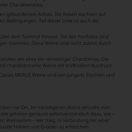
ter Charakteristika:
 Lagen-gebundenem Anbau. Die Reben wachsen auf
n Bedingungen. Teil dieser Linie ist auch der
über dem Turmhof thronte. Teil des Portfolios sind
gen stammen. Diese Weine sind nicht zuletzt durch
siker, wie etwa ein reinsortiger Chardonnay. Die
nd charakterstarke Weine mit kraftvollem Ausdruck.
ie Classic MERUS Weine sind von jungem, frischem und
täten vor Ort. Im hauseigenen Bistro versteht man
tete gehören genauso selbstverständlich dazu, wie –
n Weinkellers – wer mag, in Verbindung mit einer
volle Höhlen und Grotten zu erforschen.