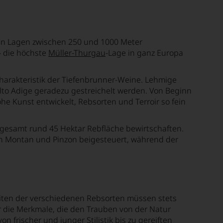
t in Lagen zwischen 250 und 1000 Meter
– die höchste
Müller-Thurgau
-Lage in ganz Europa
rakteristik der Tiefenbrunner-Weine. Lehmige
lto Adige geradezu gestreichelt werden. Von Beginn
 Kunst entwickelt, Rebsorten und Terroir so fein
nsgesamt rund 45 Hektar Rebfläche bewirtschaften.
in Montan und Pinzon beigesteuert, während der
heiten der verschiedenen Rebsorten müssen stets
er die Merkmale, die den Trauben von der Natur
frischer und junger Stilistik bis zu gereiften