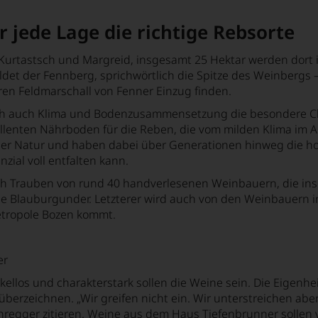
r jede Lage die richtige Rebsorte
r, Kurtastsch und Margreid, insgesamt 25 Hektar werden dor
det der Fennberg, sprichwörtlich die Spitze des Weinbergs 
ären Feldmarschall von Fenner Einzug finden.
h auch Klima und Bodenzusammensetzung die besondere Cha
llenten Nährboden für die Reben, die vom milden Klima im A
er Natur und haben dabei über Generationen hinweg die hohe
zial voll entfalten kann.
tzlich Trauben von rund 40 handverlesenen Weinbauern, die i
e Blauburgunder. Letzterer wird auch von den Weinbauern 
etropole Bozen kommt.
er
rkellos und charakterstark sollen die Weine sein. Die Eigen
überzeichnen. „Wir greifen nicht ein. Wir unterstreichen ab
gger zitieren. Weine aus dem Haus Tiefenbrunner sollen von 