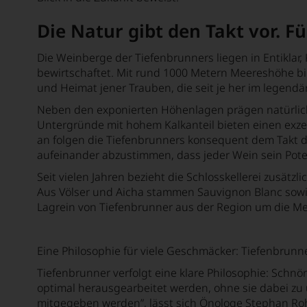
Bersano
Die Natur gibt den Takt vor. Fü
Bertani
Die Weinberge der Tiefenbrunners liegen in Entikla
Béru
bewirtschaftet. Mit rund 1000 Metern Meereshöhe bil
und Heimat jener Trauben, die seit je her im legend
Beychevelle
Neben den exponierten Höhenlagen prägen natürlic
Bickel-Stumpf
Untergründe mit hohem Kalkanteil bieten einen exze
an folgen die Tiefenbrunners konsequent dem Takt d
Billard Rochepot
aufeinander abzustimmen, dass jeder Wein sein Poten
Billecart-Salmon
Seit vielen Jahren bezieht die Schlosskellerei zusä
Aus Völser und Aicha stammen Sauvignon Blanc sowi
Binigrau Vins y Vinyes
Lagrein von Tiefenbrunner aus der Region um die M
Biondi Santi Jacopo
Biserno
Eine Philosophie für viele Geschmäcker: Tiefenbrunn
Tiefenbrunner verfolgt eine klare Philosophie: Schnö
Bisol de Siderio & Figli
optimal herausgearbeitet werden, ohne sie dabei zu 
Black Forest Distillers
mitgegeben werden”, lässt sich Önologe Stephan Rohre