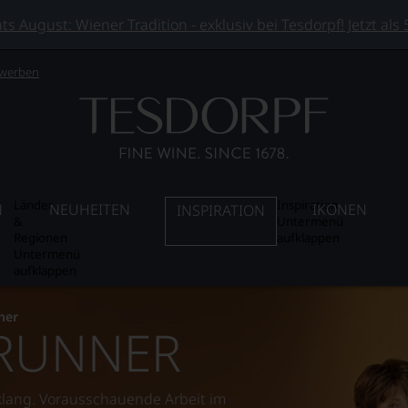
 August: Wiener Tradition - exklusiv bei Tesdorpf! Jetzt als
 werben
Länder
Inspiration
N
NEUHEITEN
IKONEN
INSPIRATION
&
Untermenü
Regionen
aufklappen
Untermenü
aufklappen
ner
BRUNNER
klang. Vorausschauende Arbeit im