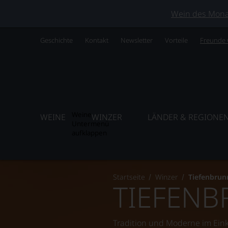
Wein des Monats
Geschichte
Kontakt
Newsletter
Vorteile
Freunde
Weine
WEINE
WINZER
LÄNDER & REGIONE
Untermenü
aufklappen
Startseite
Winzer
Tiefenbrun
TIEFEN
Tradition und Moderne im Ein