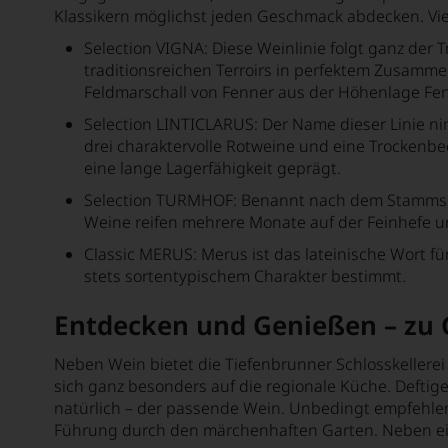
Klassikern möglichst jeden Geschmack abdecken. Vier 
Black Stallion Estate Winery
Selection VIGNA: Diese Weinlinie folgt ganz de
Blandy's
traditionsreichen Terroirs in perfektem Zusamme
Feldmarschall von Fenner aus der Höhenlage Fe
Bodega Jean Leon
Selection LINTICLARUS: Der Name dieser Linie nim
Bodega Lagar de Costa
drei charaktervolle Rotweine und eine Trockenb
eine lange Lagerfähigkeit geprägt.
Bodega Lanzaga
Selection TURMHOF: Benannt nach dem Stammsitz 
Bodega Tresmano
Weine reifen mehrere Monate auf der Feinhefe u
Bodégas Granbazán
Classic MERUS: Merus ist das lateinische Wort fü
stets sortentypischem Charakter bestimmt.
Bodegas Marta Maté
Entdecken und Genießen – zu 
Bodegas Voelos
Bodegas Ximénez-Spínola
Neben Wein bietet die Tiefenbrunner Schlosskellerei
sich ganz besonders auf die regionale Küche. Defti
Boekenhoutskloof
natürlich – der passende Wein. Unbedingt empfehlen
Führung durch den märchenhaften Garten. Neben eine
Bolla