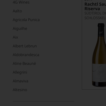
4G Wines
Rachtl Sa
Riserva
Aalto
SÜDTIROL D
Agricola Punica
Aiguilhe
Aix
Albert Lebrun
Aldobrandesca
Aline Beauné
Allegrini
Almaviva
Altesino
Alvaredo-Hobbs