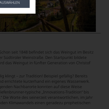
 AUSWÄHLEN
chon seit 1848 befindet sich das Weingut im Besitz
r Südtiroler Weinstraße. Den Startpunkt bildete
ird das Weingut in fünfter Generation von Christof
ingt – zur Tradition! Beispiel gefällig? Bereits
und errichtete kurzerhand ein eigenes Wasserwerk.
egenden Nachbarorte konnten auf diese Weise
Tiefenbrunner-typische „Innovations-Tradition“ bis
.“ Die Worte des seinerzeit verantwortlichen, im Jahr
tenden Klimawandels einen geradezu prophetischen