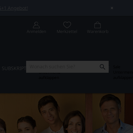
 5+1 Angebot!
Anmelden
Merkzettel
Warenkorb
Subskription
Sale
SUBSKRIPTION
WEIN-JOURNAL
SALE
Untermenü
Untermen
aufklappen
aufklappe