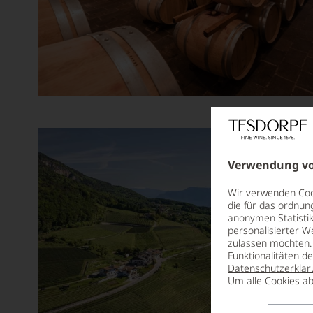
Aurore Casanova
Ausone
Azabache
Barón de Ley
Baron Philippe de Rothschild
Barone Pizzini
Barone Ricasoli
Verwendung vo
Barons de Rothschild
Wir verwenden Cook
die für das ordnun
Bassermann-Jordan
anonymen Statistik
personalisierter W
Batailley
zulassen möchten. 
Funktionalitäten d
Battenfeld Spanier
Datenschutzerklär
Um alle Cookies ab
Beau-Séjour Bécot
Beaulieu Vineyard