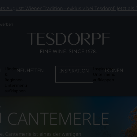
 August: Wiener Tradition - exklusiv bei Tesdorpf! Jetzt als
 werben
Länder
Inspiration
N
NEUHEITEN
IKONEN
INSPIRATION
&
Untermenü
Regionen
aufklappen
Untermenü
aufklappen
e
U CANTEMERLE
me. Cantemerle ist eines der wenigen