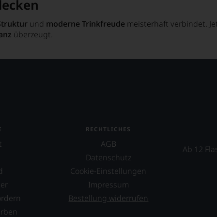
decken
Struktur
und
moderne Trinkfreude
meisterhaft verbindet. Je
anz
überzeugt.
E
RECHTLICHES
t
AGB
Ab 12 Fla
Datenschutz
d
Cookie-Einstellungen
er
Impressum
ordern
Bestellung widerrufen
erben