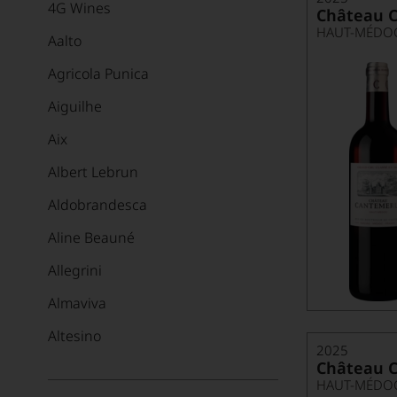
4G Wines
Château 
HAUT-MÉDOC
Aalto
Agricola Punica
Aiguilhe
Aix
Albert Lebrun
Aldobrandesca
Aline Beauné
Allegrini
Almaviva
Altesino
2025
Château 
Alvaredo-Hobbs