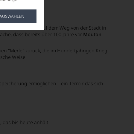
 aber charmant.
 AUSWÄHLEN
assifizierte Château auf dem Weg von der Stadt in
ache, dass bereits über 100 Jahre vor
Mouton
en "Merle"
zurück, die im Hundertjährigen Krieg
ische Weise.
peicherung ermöglichen – ein Terroir, das sich
n
, das bis heute anhält.