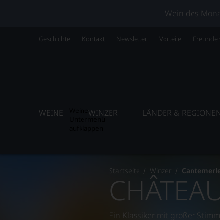
Wein des Monats
Geschichte
Kontakt
Newsletter
Vorteile
Freunde
Weine
WEINE
WINZER
LÄNDER & REGIONE
Untermenü
aufklappen
Startseite
Winzer
Cantemerl
CHÂTEA
Ein Klassiker mit großer Stim