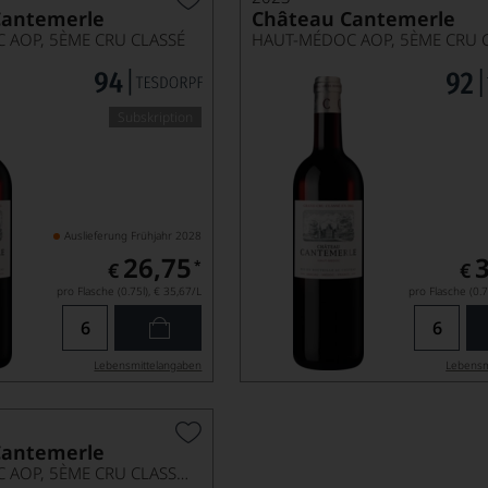
Cantemerle
Château Cantemerle
 AOP, 5ÈME CRU CLASSÉ
HAUT-MÉDOC AOP, 5ÈME CRU 
Subskription
Auslieferung Frühjahr 2028
26,75
*
€
€
pro Flasche (0.75l),
€ 35,67
/L
pro Flasche (0.7
Lebensmittel­angaben
Lebensm
Cantemerle
HAUT-MÉDOC AOP, 5ÈME CRU CLASSÉ, MAGNUM