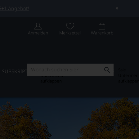
 5+1 Angebot!
Anmelden
Merkzettel
Warenkorb
Subskription
Sale
SUBSKRIPTION
WEIN-JOURNAL
SALE
Untermenü
Untermen
aufklappen
aufklappe