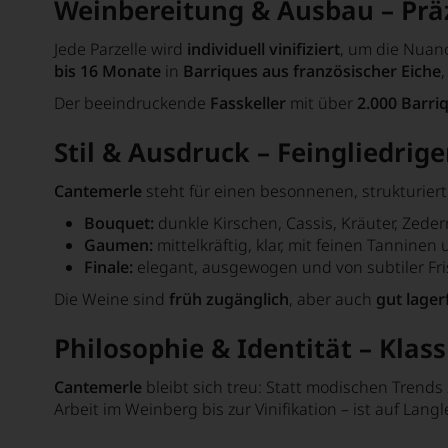
Weinbereitung & Ausbau – Präz
Beauregard
Jede Parzelle wird
individuell vinifiziert
, um die Nuan
Beaurenard
bis 16 Monate
in
Barriques aus französischer Eiche
Der beeindruckende
Fasskeller
mit über
2.000 Barri
Beauséjour Duffau-Lagarrosse
Bel-Air
Stil & Ausdruck – Feingliedrig
Belair-Monange
Cantemerle
steht für einen
besonnenen, strukturier
Belgrave
Bouquet:
dunkle Kirschen, Cassis, Kräuter, Zede
Gaumen:
mittelkräftig, klar, mit feinen Tanninen
Bellavista
Finale:
elegant, ausgewogen und von subtiler Fr
Benjamin de Rothschild & Vega Sicil
Die Weine sind
früh zugänglich
, aber auch
gut lager
Berliquet
Philosophie & Identität – Klass
Berlucchi
Cantemerle
bleibt sich treu: Statt modischen Trends
Bernard Defaix
Arbeit im Weinberg bis zur Vinifikation – ist auf
Langl
Bernard Reverdy et Fils