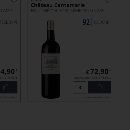
Château Cantemerle
CLASSÉ
HAUT-MÉDOC AOP, 5ÈME CRU CLASSÉ, MAGNUM
34,90
72,90
*
*
€
5l),
€ 46,53
/L
pro Flasche (1.5l),
€ 48,60
/L
ittel­angaben
Lebensmittel­angaben