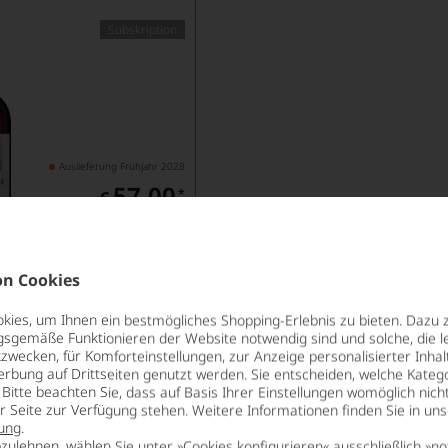
Subskription
Auslieferung Frühjahr 2028
57,00
*
€
pro Flasche (1.5l),
€ 38,00
/L
n Cookies
Lebensmittel­angaben
ies, um Ihnen ein bestmögliches Shopping-Erlebnis zu bieten. Dazu 
gsgemäße Funktionieren der Website notwendig sind und solche, die le
zwecken, für Komforteinstellungen, zur Anzeige personalisierter Inhal
hte, Charakter und kühle Eleganz
erbung auf Drittseiten genutzt werden. Sie entscheiden, welche Katego
Bitte beachten Sie, dass auf Basis Ihrer Einstellungen womöglich nich
erzählen hat, als viele seiner berühmteren Nachbarn. Es ist 
er Seite zur Verfügung stehen. Weitere Informationen finden Sie in un
ung
.
stilistisch
eigenständigsten
. Als
Cinquième Cru Classé
seit d
zulehnen, wählen Sie unter »Cookies konfigurieren« ausschließlich »no