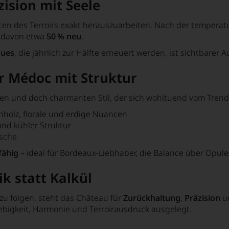
ision mit Seele
cen des Terroirs exakt herauszuarbeiten. Nach der
temperatu
, davon etwa
50 % neu
.
ques
, die jährlich zur Hälfte erneuert werden, ist sichtbare
er Médoc mit Struktur
ten und doch charmanten Stil
, der sich wohltuend vom Trend
rnholz, florale und erdige Nuancen
 und kühler Struktur
ische
fähig
– ideal für Bordeaux-Liebhaber, die
Balance über Opule
ik statt Kalkül
 zu folgen, steht das Château für
Zurückhaltung
,
Präzision
u
ebigkeit
,
Harmonie
und
Terroirausdruck
ausgelegt.