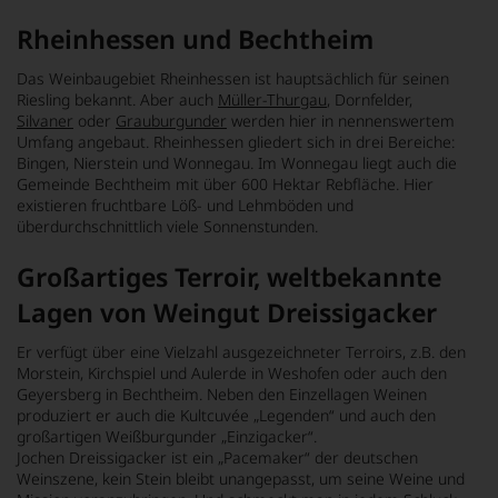
Rheinhessen und Bechtheim
Das Weinbaugebiet Rheinhessen ist hauptsächlich für seinen
Riesling bekannt. Aber auch
Müller-Thurgau
, Dornfelder,
Silvaner
oder
Grauburgunder
werden hier in nennenswertem
Umfang angebaut. Rheinhessen gliedert sich in drei Bereiche:
Bingen, Nierstein und Wonnegau. Im Wonnegau liegt auch die
Gemeinde Bechtheim mit über 600 Hektar Rebfläche. Hier
existieren fruchtbare Löß- und Lehmböden und
überdurchschnittlich viele Sonnenstunden.
Großartiges Terroir, weltbekannte
Lagen von Weingut Dreissigacker
Er verfügt über eine Vielzahl ausgezeichneter Terroirs, z.B. den
Morstein, Kirchspiel und Aulerde in Weshofen oder auch den
Geyersberg in Bechtheim. Neben den Einzellagen Weinen
produziert er auch die Kultcuvée „Legenden“ und auch den
großartigen Weißburgunder „Einzigacker“.
Jochen Dreissigacker ist ein „Pacemaker“ der deutschen
Weinszene, kein Stein bleibt unangepasst, um seine Weine und