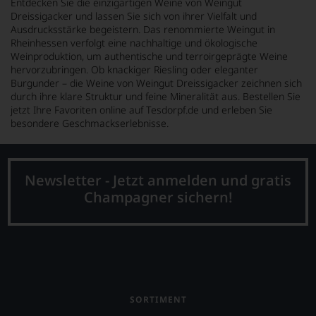
Entdecken Sie die einzigartigen Weine von Weingut
Dreissigacker und lassen Sie sich von ihrer Vielfalt und
Ausdrucksstärke begeistern. Das renommierte Weingut in
Rheinhessen verfolgt eine nachhaltige und ökologische
Weinproduktion, um authentische und terroirgeprägte Weine
hervorzubringen. Ob knackiger Riesling oder eleganter
Burgunder – die Weine von Weingut Dreissigacker zeichnen sich
durch ihre klare Struktur und feine Mineralität aus. Bestellen Sie
jetzt Ihre Favoriten online auf Tesdorpf.de und erleben Sie
besondere Geschmackserlebnisse.
Newsletter - Jetzt anmelden und gratis
Champagner sichern!
SORTIMENT