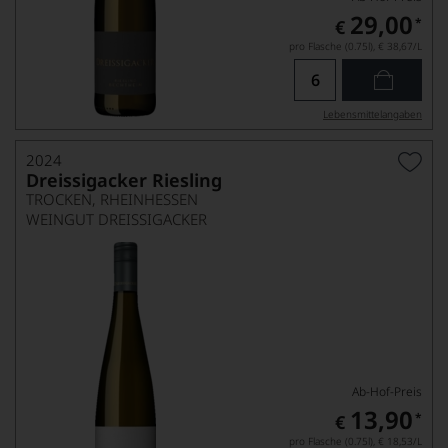
29,00
*
€
pro Flasche (0.75l),
€ 38,67
/L
Lebensmittel­angaben
2024
Dreissigacker Riesling
TROCKEN, RHEINHESSEN
WEINGUT DREISSIGACKER
Ab-Hof-Preis
13,90
*
€
pro Flasche (0.75l),
€ 18,53
/L