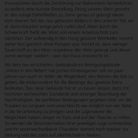
Innovationen durch die Zerstörung von Bekanntem herbeiführen
zu wollen), eine kuriose Einstellung. Einzig seinem Wein gesteht
er das ruhige Dahinfließen zu. Denn genau so gelangt dieser
vom oberen Teil des neu gebauten Kellers in den unteren Teil, wo
er dann mitunter einige Jahre reifen darf. Allein durch die
Schwerkraft fließt der Most von einem Arbeitsschritt zum
nächsten. Der aufwendig in den Hang gebaute Weinkeller kommt
daher fast gänzlich ohne Pumpen aus. Vorteil ist, dass weniger
Sauerstoff an den Most respektive den Wein gelangt und dieser
somit weniger oxidiert – was durchaus erwünscht ist.
Mit dem neu errichteten, spektakulären Weingutsgebäude
„mitten in den Reben“ hat Jochen Dreissigacker seit ein paar
Jahren nun auch im Keller die Möglichkeit, den Weinen die Zeit zu
geben, die insbesondere für die Rieslinge das gewisse Extra
bedeuten. Das neue Gebäude hat er so bauen lassen, dass mit
höchsten technischen Standards und strenger Beachtung der
Nachhaltigkeit, die perfekten Bedingungen gegeben sind, um die
Trauben so sorgsam und unverfälscht wie möglich von der Rebe
in die Verarbeitung zu bringen und die Lagenweine die
Möglichkeit haben, länger im Fass und auf der Flasche zu reifen.
So werden die Besonderheiten ihrer jeweiligen Lage schmeckbar
und ihr unverwechselbarer Charakter kommt noch stärker zur
Geltung und das stets auf allerhöchstem Niveau.