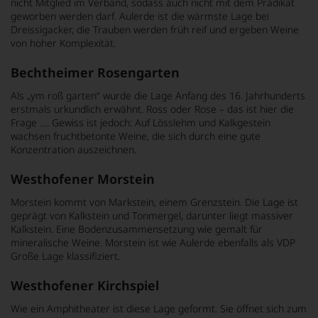
nicht Mitglied im Verband, sodass auch nicht mit dem Prädikat
geworben werden darf. Aulerde ist die wärmste Lage bei
Dreissigacker, die Trauben werden früh reif und ergeben Weine
von hoher Komplexität.
Bechtheimer Rosengarten
Als „ym roß garten“ wurde die Lage Anfang des 16. Jahrhunderts
erstmals urkundlich erwähnt. Ross oder Rose – das ist hier die
Frage …. Gewiss ist jedoch: Auf Lösslehm und Kalkgestein
wachsen fruchtbetonte Weine, die sich durch eine gute
Konzentration auszeichnen.
Westhofener Morstein
Morstein kommt von Markstein, einem Grenzstein. Die Lage ist
geprägt von Kalkstein und Tonmergel, darunter liegt massiver
Kalkstein. Eine Bodenzusammensetzung wie gemalt für
mineralische Weine. Morstein ist wie Aulerde ebenfalls als VDP
Große Lage klassifiziert.
Westhofener Kirchspiel
Wie ein Amphitheater ist diese Lage geformt. Sie öffnet sich zum