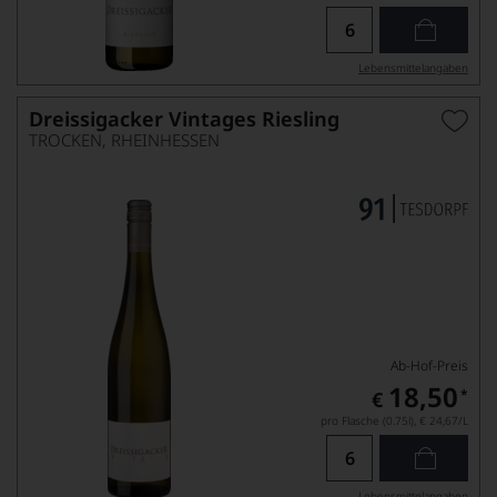
Lebensmittel­angaben
Dreissigacker Vintages Riesling
TROCKEN, RHEINHESSEN
Ab-Hof-Preis
18,50
*
€
pro Flasche (0.75l),
€ 24,67
/L
Lebensmittel­angaben