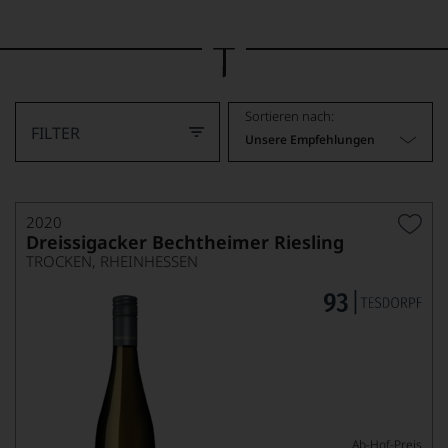
Bild
wurde
mithilfe
von
KI
verändert.
Sortieren nach:
FILTER
Unsere Empfehlungen
2020
Dreissigacker Bechtheimer Riesling
TROCKEN, RHEINHESSEN
Ab-Hof-Preis