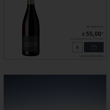
Ab-Hof-Preis
55,00
*
€
pro Flasche (0.75l),
€ 73,33
/L
Lebensmittel­angaben