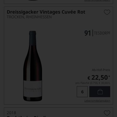
Dreissigacker Vintages Cuvée Rot
TROCKEN, RHEINHESSEN
Ab-Hof-Preis
22,50
*
€
pro Flasche (0.75l),
€ 30,00
/L
Lebensmittel­angaben
2018