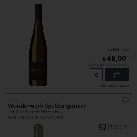
Ab-Hof-Preis
48,00
*
€
pro Flasche (0.75l),
€ 64,00
/L
Lebensmittel­angaben
2017
Wunderwerk Spätburgunder
TROCKEN, RHEINHESSEN
WEINGUT DREISSIGACKER