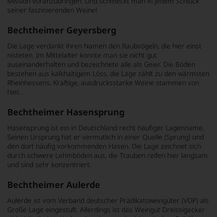
Mission voranzubringen. Und schmeckt man in jedem Schluck
seiner faszinierenden Weine!
Bechtheimer Geyersberg
Die Lage verdankt ihren Namen den Raubvögeln, die hier einst
nisteten. Im Mittelalter konnte man sie nicht gut
auseinanderhalten und bezeichnete alle als Geier. Die Böden
bestehen aus kalkhaltigem Löss, die Lage zählt zu den wärmsten
Rheinhessens. Kräftige, ausdrucksstarke Weine stammen von
hier.
Bechtheimer Hasensprung
Hasensprung ist ein in Deutschland recht häufiger Lagenname.
Seinen Ursprung hat er vermutlich in einer Quelle (Sprung) und
den dort häufig vorkommenden Hasen. Die Lage zeichnet sich
durch schwere Lehmböden aus, die Trauben reifen hier langsam
und sind sehr konzentriert.
Bechtheimer Aulerde
Aulerde ist vom Verband deutscher Prädikatsweingüter (VDP) als
Große Lage eingestuft. Allerdings ist das Weingut Dreissigacker