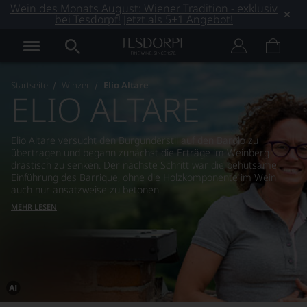
Wein des Monats August: Wiener Tradition - exklusiv
bei Tesdorpf! Jetzt als 5+1 Angebot!
Startseite
Winzer
Elio Altare
ELIO ALTARE
Elio Altare versucht den Burgunderstil auf den Barolo zu
übertragen und begann zunächst die Erträge im Weinberg
drastisch zu senken. Der nächste Schritt war die behutsame
Einführung des Barrique, ohne die Holzkomponente im Wein
auch nur ansatzweise zu betonen.
MEHR LESEN
Dieses