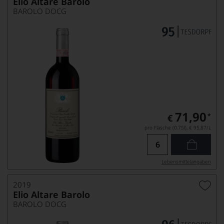
Elio Altare Barolo
BAROLO DOCG
71,90
*
€
pro Flasche (0.75l),
€ 95,87
/L
Lebensmittel­angaben
2019
Elio Altare Barolo
BAROLO DOCG