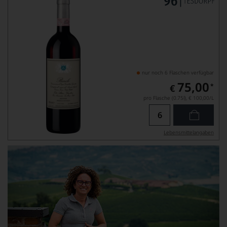
nur noch 6 Flaschen verfügbar
75,00
*
€
pro Flasche (0.75l),
€ 100,00
/L
Lebensmittel­angaben