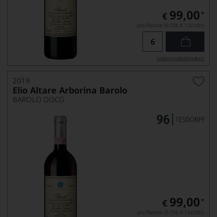
99,00
*
€
pro Flasche (0.75l),
€ 132,00
/L
Lebensmittel­angaben
2019
Elio Altare Arborina Barolo
BAROLO DOCG
99,00
*
€
pro Flasche (0.75l),
€ 132,00
/L