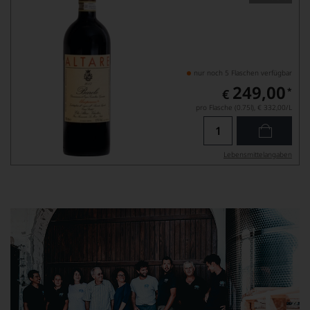
nur noch 5 Flaschen verfügbar
249,00
*
€
pro Flasche (0.75l),
€ 332,00
/L
Lebensmittel­angaben