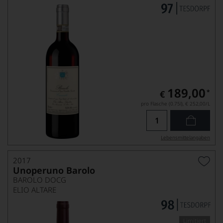
189,00
*
€
pro Flasche (0.75l),
€ 252,00
/L
Lebensmittel­angaben
2017
Unoperuno Barolo
BAROLO DOCG
ELIO ALTARE
Limitiert