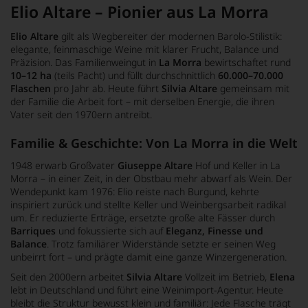
Elio Altare – Pionier aus La Morra
Elio Altare
gilt als Wegbereiter der modernen Barolo-Stilistik:
elegante, feinmaschige Weine mit klarer Frucht, Balance und
Präzision. Das Familienweingut in
La Morra
bewirtschaftet rund
10–12 ha
(teils Pacht) und füllt durchschnittlich
60.000–70.000
Flaschen
pro Jahr ab. Heute führt
Silvia Altare
gemeinsam mit
der Familie die Arbeit fort – mit derselben Energie, die ihren
Vater seit den 1970ern antreibt.
Familie & Geschichte: Von La Morra in die Welt
1948 erwarb Großvater
Giuseppe Altare
Hof und Keller in La
Morra – in einer Zeit, in der Obstbau mehr abwarf als Wein. Der
Wendepunkt kam 1976: Elio reiste nach Burgund, kehrte
inspiriert zurück und stellte Keller und Weinbergsarbeit radikal
um. Er reduzierte Erträge, ersetzte große alte Fässer durch
Barriques
und fokussierte sich auf
Eleganz, Finesse und
Balance
. Trotz familiärer Widerstände setzte er seinen Weg
unbeirrt fort – und prägte damit eine ganze Winzergeneration.
Seit den 2000ern arbeitet
Silvia Altare
Vollzeit im Betrieb,
Elena
lebt in Deutschland und führt eine Weinimport-Agentur. Heute
bleibt die Struktur bewusst klein und familiär: Jede Flasche trägt