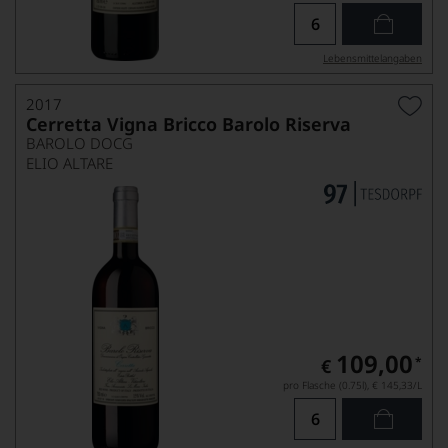
Lebensmittel­angaben
2017
Cerretta Vigna Bricco Barolo Riserva
BAROLO DOCG
ELIO ALTARE
109,00
*
€
pro Flasche (0.75l),
€ 145,33
/L