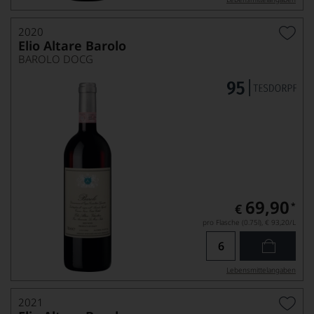
2020
Elio Altare Barolo
BAROLO DOCG
69,90
*
€
pro Flasche (0.75l),
€ 93,20
/L
Lebensmittel­angaben
2021