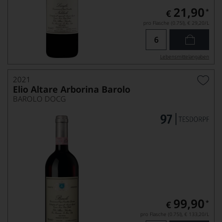
21,90
*
€
pro Flasche (0.75l),
€ 29,20
/L
Lebensmittel­angaben
2021
Elio Altare Arborina Barolo
BAROLO DOCG
99,90
*
€
pro Flasche (0.75l),
€ 133,20
/L