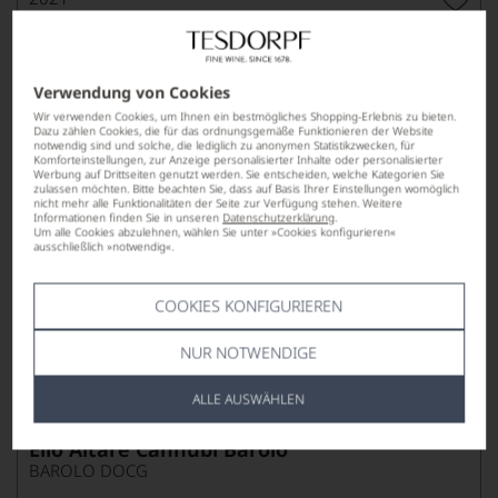
Elio Altare Barolo Cannubi
BAROLO DOCG
Verwendung von Cookies
Wir verwenden Cookies, um Ihnen ein bestmögliches Shopping-Erlebnis zu bieten.
Dazu zählen Cookies, die für das ordnungsgemäße Funktionieren der Website
notwendig sind und solche, die lediglich zu anonymen Statistikzwecken, für
Komforteinstellungen, zur Anzeige personalisierter Inhalte oder personalisierter
Werbung auf Drittseiten genutzt werden. Sie entscheiden, welche Kategorien Sie
zulassen möchten. Bitte beachten Sie, dass auf Basis Ihrer Einstellungen womöglich
nicht mehr alle Funktionalitäten der Seite zur Verfügung stehen. Weitere
Informationen finden Sie in unseren
Datenschutzerklärung
.
Um alle Cookies abzulehnen, wählen Sie unter »Cookies konfigurieren«
ausschließlich »notwendig«.
189,00
*
€
pro Flasche (0.75l),
€ 252,00
/L
COOKIES KONFIGURIEREN
NUR NOTWENDIGE
Lebensmittel­angaben
ALLE AUSWÄHLEN
2020
Elio Altare Cannubi Barolo
BAROLO DOCG