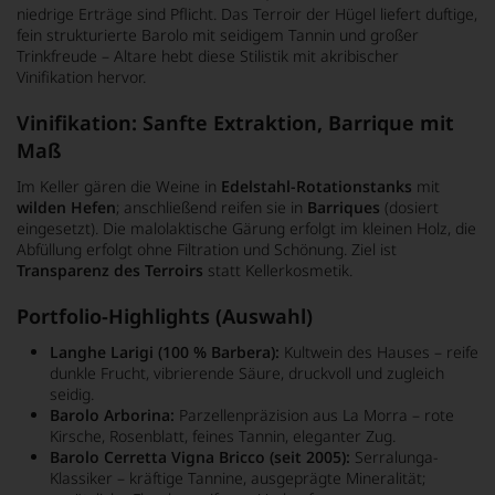
niedrige Erträge sind Pflicht. Das Terroir der Hügel liefert duftige,
fein strukturierte Barolo mit seidigem Tannin und großer
Trinkfreude – Altare hebt diese Stilistik mit akribischer
Vinifikation hervor.
Vinifikation: Sanfte Extraktion, Barrique mit
Maß
Im Keller gären die Weine in
Edelstahl-Rotationstanks
mit
wilden Hefen
; anschließend reifen sie in
Barriques
(dosiert
eingesetzt). Die malolaktische Gärung erfolgt im kleinen Holz, die
Abfüllung erfolgt ohne Filtration und Schönung. Ziel ist
Transparenz des Terroirs
statt Kellerkosmetik.
Portfolio-Highlights (Auswahl)
Langhe Larigi (100 % Barbera):
Kultwein des Hauses – reife
dunkle Frucht, vibrierende Säure, druckvoll und zugleich
seidig.
Barolo Arborina:
Parzellenpräzision aus La Morra – rote
Kirsche, Rosenblatt, feines Tannin, eleganter Zug.
Barolo Cerretta Vigna Bricco (seit 2005):
Serralunga-
Klassiker – kräftige Tannine, ausgeprägte Mineralität;