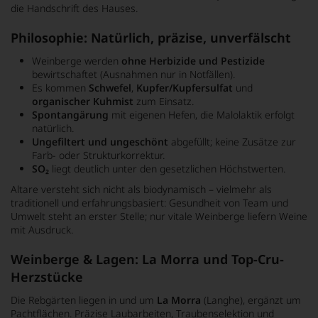
die Handschrift des Hauses.
Philosophie: Natürlich, präzise, unverfälscht
Weinberge werden
ohne Herbizide und Pestizide
bewirtschaftet (Ausnahmen nur in Notfällen).
Es kommen
Schwefel
,
Kupfer/Kupfersulfat
und
organischer Kuhmist
zum Einsatz.
Spontangärung
mit eigenen Hefen, die Malolaktik erfolgt
natürlich.
Ungefiltert und ungeschönt
abgefüllt; keine Zusätze zur
Farb- oder Strukturkorrektur.
SO₂
liegt deutlich unter den gesetzlichen Höchstwerten.
Altare versteht sich nicht als biodynamisch – vielmehr als
traditionell und erfahrungsbasiert: Gesundheit von Team und
Umwelt steht an erster Stelle; nur vitale Weinberge liefern Weine
mit Ausdruck.
Weinberge & Lagen: La Morra und Top-Cru-
Herzstücke
Die Rebgärten liegen in und um
La Morra
(Langhe), ergänzt um
Pachtflächen. Präzise Laubarbeiten, Traubenselektion und