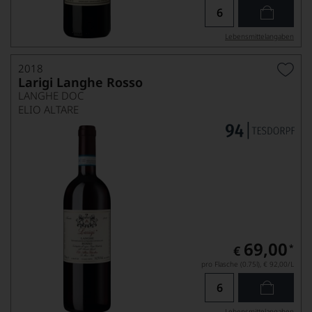
Lebensmittel­angaben
2018
Larigi Langhe Rosso
LANGHE DOC
ELIO ALTARE
69,00
*
€
pro Flasche (0.75l),
€ 92,00
/L
Lebensmittel­angaben