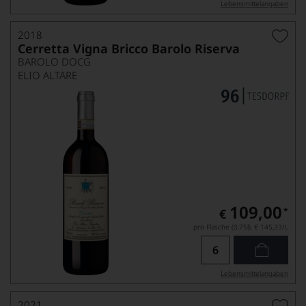
Lebensmittel­angaben
2018
Cerretta Vigna Bricco Barolo Riserva
BAROLO DOCG
ELIO ALTARE
109,00
*
€
pro Flasche (0.75l),
€ 145,33
/L
Lebensmittel­angaben
2021