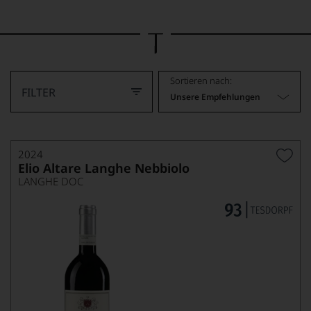
Bild
wurde
mithilfe
von
KI
verändert.
Sortieren nach:
FILTER
Unsere Empfehlungen
2024
Elio Altare Langhe Nebbiolo
LANGHE DOC