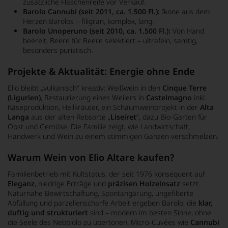
zusätzliche Flaschenreife vor Verkauf.
Barolo Cannubi (seit 2011, ca. 1.500 Fl.):
Ikone aus dem
Herzen Barolos – filigran, komplex, lang.
Barolo Unoperuno (seit 2010, ca. 1.500 Fl.):
Von Hand
beerelt, Beere für Beere selektiert – ultrafein, samtig,
besonders puristisch.
Projekte & Aktualität: Energie ohne Ende
Elio bleibt „vulkanisch“ kreativ: Weißwein in den
Cinque Terre
(Ligurien)
, Restaurierung eines Weilers in
Castelmagno
inkl.
Käseproduktion, Heilkräuter, ein Schaumweinprojekt in der
Alta
Langa
aus der alten Rebsorte „
Liseiret
“, dazu Bio-Garten für
Obst und Gemüse. Die Familie zeigt, wie Landwirtschaft,
Handwerk und Wein zu einem stimmigen Ganzen verschmelzen.
Warum Wein von Elio Altare kaufen?
Familienbetrieb mit Kultstatus, der seit 1976 konsequent auf
Eleganz
, niedrige Erträge und
präzisen Holzeinsatz
setzt.
Naturnahe Bewirtschaftung, Spontangärung, ungefilterte
Abfüllung und parzellenscharfe Arbeit ergeben Barolo, die
klar,
duftig und strukturiert
sind – modern im besten Sinne, ohne
die Seele des Nebbiolo zu übertönen. Micro-Cuvées wie
Cannubi