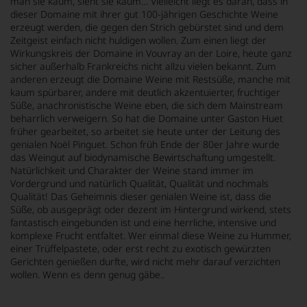
man sie kaum, sieht sie kaum… Vielleicht liegt es daran, dass in
dieser Domaine mit ihrer gut 100-jährigen Geschichte Weine
erzeugt werden, die gegen den Strich gebürstet sind und dem
Zeitgeist einfach nicht huldigen wollen. Zum einen liegt der
Wirkungskreis der Domaine in Vouvray an der Loire, heute ganz
sicher außerhalb Frankreichs nicht allzu vielen bekannt. Zum
anderen erzeugt die Domaine Weine mit Restsüße, manche mit
kaum spürbarer, andere mit deutlich akzentuierter, fruchtiger
Süße, anachronistische Weine eben, die sich dem Mainstream
beharrlich verweigern. So hat die Domaine unter Gaston Huet
früher gearbeitet, so arbeitet sie heute unter der Leitung des
genialen Noël Pinguet. Schon früh Ende der 80er Jahre wurde
das Weingut auf biodynamische Bewirtschaftung umgestellt.
Natürlichkeit und Charakter der Weine stand immer im
Vordergrund und natürlich Qualität, Qualität und nochmals
Qualität! Das Geheimnis dieser genialen Weine ist, dass die
Süße, ob ausgeprägt oder dezent im Hintergrund wirkend, stets
fantastisch eingebunden ist und eine herrliche, intensive und
komplexe Frucht entfaltet. Wer einmal diese Weine zu Hummer,
einer Trüffelpastete, oder erst recht zu exotisch gewürzten
Gerichten genießen durfte, wird nicht mehr darauf verzichten
wollen. Wenn es denn genug gäbe..