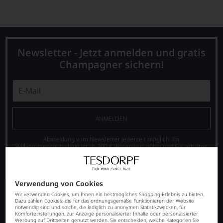
Newsletter - Jetzt anmelden und gratis
Champagner sichern!
ANMELDEN
Abmeldung vom Newsletter jederzeit möglich. Ihr
Willkommensgutschein ist ab 200 € Warenwert gültig und Sie erhalten
ihn nach bestätigter, erstmaliger Anmeldung zum Newsletter.
Informationen zu unserer Datenverarbeitung finden Sie
hier
.
Verwendung von Cookies
Wir verwenden Cookies, um Ihnen ein bestmögliches Shopping-Erlebnis zu bieten.
Dazu zählen Cookies, die für das ordnungsgemäße Funktionieren der Website
notwendig sind und solche, die lediglich zu anonymen Statistikzwecken, für
Komforteinstellungen, zur Anzeige personalisierter Inhalte oder personalisierter
Werbung auf Drittseiten genutzt werden. Sie entscheiden, welche Kategorien Sie