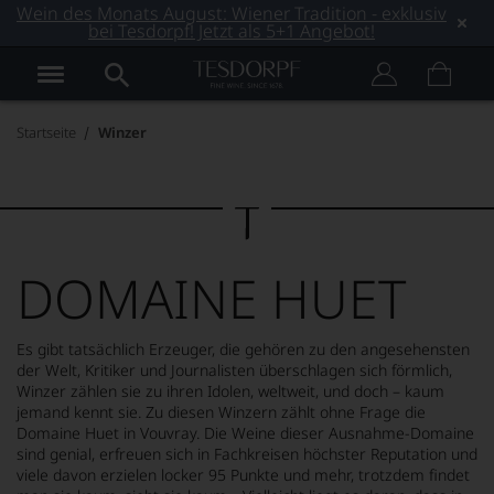
Wein des Monats August: Wiener Tradition - exklusiv
bei Tesdorpf! Jetzt als 5+1 Angebot!
Startseite
Winzer
DOMAINE HUET
Es gibt tatsächlich Erzeuger, die gehören zu den angesehensten
der Welt, Kritiker und Journalisten überschlagen sich förmlich,
Winzer zählen sie zu ihren Idolen, weltweit, und doch – kaum
jemand kennt sie. Zu diesen Winzern zählt ohne Frage die
Domaine Huet in Vouvray. Die Weine dieser Ausnahme-Domaine
sind genial, erfreuen sich in Fachkreisen höchster Reputation und
viele davon erzielen locker 95 Punkte und mehr, trotzdem findet