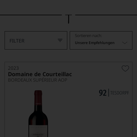
Bild
wurde
mithilfe
von
KI
verändert.
Sortieren nach:
FILTER
Unsere Empfehlungen
2023
Domaine de Courteillac
BORDEAUX SUPÉRIEUR AOP