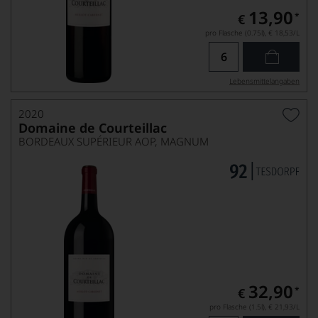
13,90
*
€
pro Flasche (0.75l),
€ 18,53
/L
Lebensmittel­angaben
2020
Domaine de Courteillac
BORDEAUX SUPÉRIEUR AOP, MAGNUM
32,90
*
€
pro Flasche (1.5l),
€ 21,93
/L