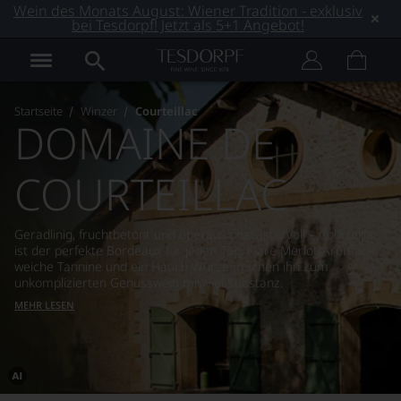
Wein des Monats August: Wiener Tradition - exklusiv
bei Tesdorpf! Jetzt als 5+1 Angebot!
Startseite
Winzer
Courteillac
DOMAINE DE
COURTEILLAC
Geradlinig, fruchtbetont und überaus charaktervoll – Courteillac
ist der perfekte Bordeaux für jeden Tag. Klare Merlot-Aromatik,
weiche Tannine und ein Hauch Würze machen ihn zum
unkomplizierten Genusswein mit viel Substanz.
MEHR LESEN
Dieses