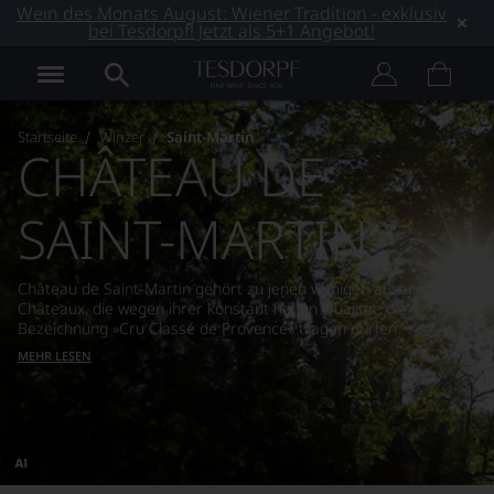
Wein des Monats August: Wiener Tradition - exklusiv
bei Tesdorpf! Jetzt als 5+1 Angebot!
Startseite
Winzer
Saint-Martin
CHÂTEAU DE
SAINT-MARTIN
Château de Saint-Martin gehört zu jenen wenigen auserwählten
Châteaux, die wegen ihrer konstant hohen Qualität, die
Bezeichnung »Cru Classé de Provence« tragen dürfen.
MEHR LESEN
Dieses