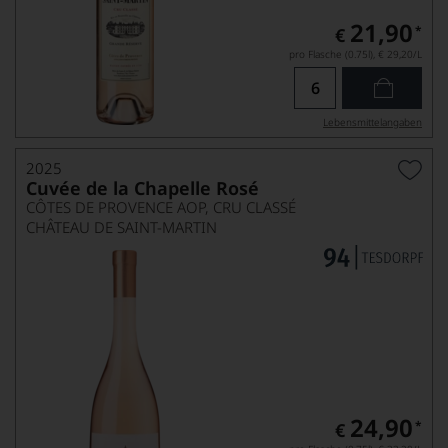
21,90
*
€
pro Flasche (0.75l),
€ 29,20
/L
Lebensmittel­angaben
2025
Cuvée de la Chapelle Rosé
CÔTES DE PROVENCE AOP, CRU CLASSÉ
CHÂTEAU DE SAINT-MARTIN
24,90
*
€