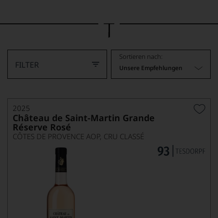
Bild
wurde
mithilfe
von
KI
verändert.
Sortieren nach:
FILTER
Unsere Empfehlungen
2025
Château de Saint-Martin Grande
Réserve Rosé
CÔTES DE PROVENCE AOP, CRU CLASSÉ