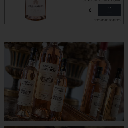
pro Flasche (0.75l),
€ 33,20
/L
Lebensmittel­angaben