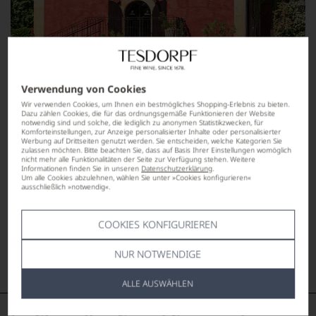
Verwendung von Cookies
Wir verwenden Cookies, um Ihnen ein bestmögliches Shopping-Erlebnis zu bieten.
Dazu zählen Cookies, die für das ordnungsgemäße Funktionieren der Website
notwendig sind und solche, die lediglich zu anonymen Statistikzwecken, für
Komforteinstellungen, zur Anzeige personalisierter Inhalte oder personalisierter
Werbung auf Drittseiten genutzt werden. Sie entscheiden, welche Kategorien Sie
zulassen möchten. Bitte beachten Sie, dass auf Basis Ihrer Einstellungen womöglich
nicht mehr alle Funktionalitäten der Seite zur Verfügung stehen. Weitere
Informationen finden Sie in unseren
Datenschutzerklärung
.
Um alle Cookies abzulehnen, wählen Sie unter »Cookies konfigurieren«
ausschließlich »notwendig«.
COOKIES KONFIGURIEREN
NUR NOTWENDIGE
ALLE AUSWÄHLEN