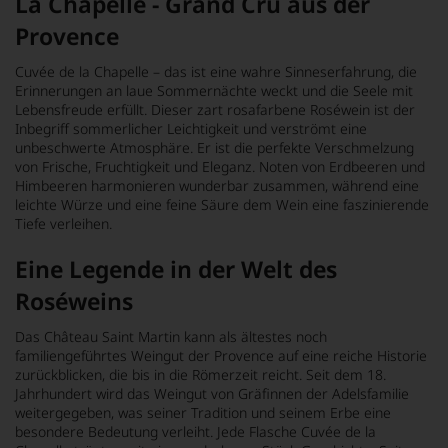
La Chapelle - Grand Cru aus der
Provence
Cuvée de la Chapelle – das ist eine wahre Sinneserfahrung, die
Erinnerungen an laue Sommernächte weckt und die Seele mit
Lebensfreude erfüllt. Dieser zart rosafarbene Roséwein ist der
Inbegriff sommerlicher Leichtigkeit und verströmt eine
unbeschwerte Atmosphäre. Er ist die perfekte Verschmelzung
von Frische, Fruchtigkeit und Eleganz. Noten von Erdbeeren und
Himbeeren harmonieren wunderbar zusammen, während eine
leichte Würze und eine feine Säure dem Wein eine faszinierende
Tiefe verleihen.
Eine Legende in der Welt des
Roséweins
Das Château Saint Martin kann als ältestes noch
familiengeführtes Weingut der Provence auf eine reiche Historie
zurückblicken, die bis in die Römerzeit reicht. Seit dem 18.
Jahrhundert wird das Weingut von Gräfinnen der Adelsfamilie
weitergegeben, was seiner Tradition und seinem Erbe eine
besondere Bedeutung verleiht. Jede Flasche Cuvée de la