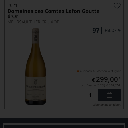
2021
Domaines des Comtes Lafon Goutte
d'Or
MEURSAULT 1ER CRU AOP
nur noch 4 Flaschen verfügbar
299,00
*
€
pro Flasche (0.75l),
€ 398,67
/L
Lebensmittel­angaben