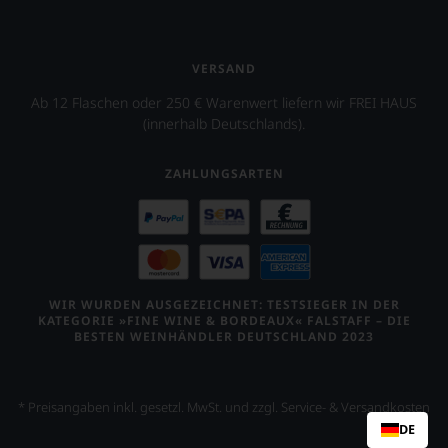
VERSAND
Ab 12 Flaschen oder 250 € Warenwert liefern wir FREI HAUS
(innerhalb Deutschlands).
ZAHLUNGSARTEN
WIR WURDEN AUSGEZEICHNET: TESTSIEGER IN DER
KATEGORIE »FINE WINE & BORDEAUX« FALSTAFF – DIE
BESTEN WEINHÄNDLER DEUTSCHLAND 2023
* Preisangaben inkl. gesetzl. MwSt. und zzgl. Service- & Versandkosten
DE