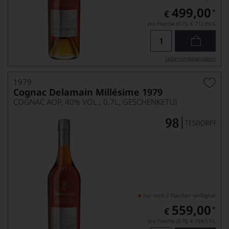
499,00
*
€
pro Flasche (0.7l),
€ 712,86
/L
Lebensmittel­angaben
1979
Cognac Delamain Millésime 1979
COGNAC AOP, 40% VOL., 0,7L, GESCHENKETUI
nur noch 2 Flaschen verfügbar
559,00
*
€
pro Flasche (0.7l),
€ 798,57
/L