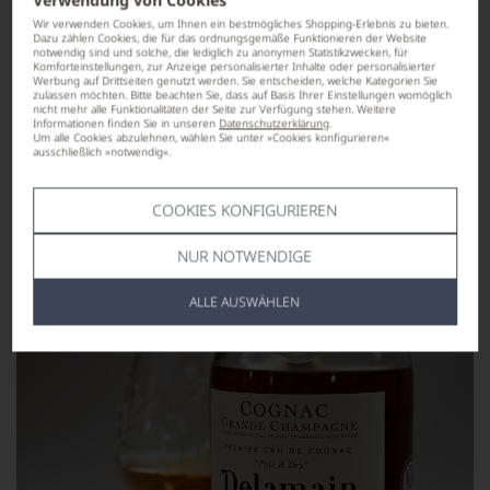
Wir verwenden Cookies, um Ihnen ein bestmögliches Shopping-Erlebnis zu bieten.
Dazu zählen Cookies, die für das ordnungsgemäße Funktionieren der Website
notwendig sind und solche, die lediglich zu anonymen Statistikzwecken, für
Komforteinstellungen, zur Anzeige personalisierter Inhalte oder personalisierter
Werbung auf Drittseiten genutzt werden. Sie entscheiden, welche Kategorien Sie
zulassen möchten. Bitte beachten Sie, dass auf Basis Ihrer Einstellungen womöglich
nicht mehr alle Funktionalitäten der Seite zur Verfügung stehen. Weitere
Informationen finden Sie in unseren
Datenschutzerklärung
.
Um alle Cookies abzulehnen, wählen Sie unter »Cookies konfigurieren«
ausschließlich »notwendig«.
COOKIES KONFIGURIEREN
NUR NOTWENDIGE
ALLE AUSWÄHLEN