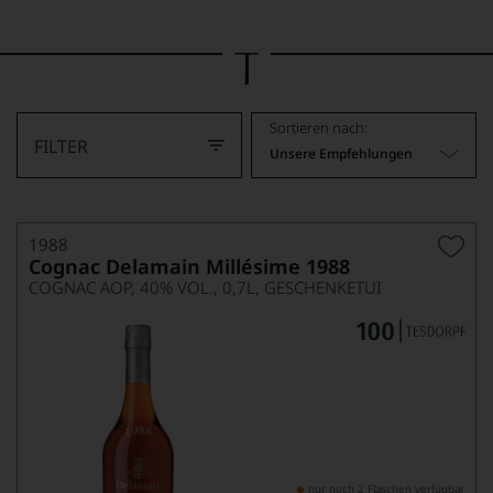
Bild
wurde
mithilfe
von
KI
verändert.
Sortieren nach:
FILTER
Unsere Empfehlungen
1988
Cognac Delamain Millésime 1988
COGNAC AOP, 40% VOL., 0,7L, GESCHENKETUI
nur noch 2 Flaschen verfügbar