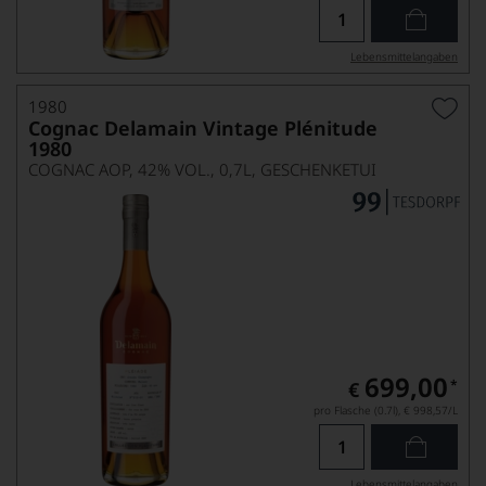
Lebensmittel­angaben
1980
Cognac Delamain Vintage Plénitude
1980
COGNAC AOP, 42% VOL., 0,7L, GESCHENKETUI
699,00
*
€
pro Flasche (0.7l),
€ 998,57
/L
Lebensmittel­angaben