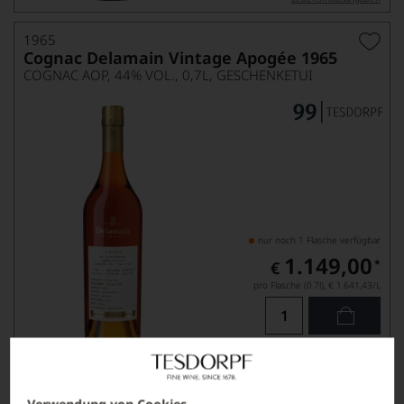
1965
Cognac Delamain Vintage Apogée 1965
COGNAC AOP, 44% VOL., 0,7L, GESCHENKETUI
nur noch 1 Flasche verfügbar
1.149,00
*
€
pro Flasche (0.7l),
€ 1.641,43
/L
Lebensmittel­angaben
Verwendung von Cookies