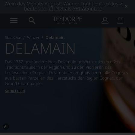
Wein des Monats August: Wiener Tradition - exklusiv
bei Tesdorpf! Jetzt als 5+1 Angebot!
Startseite
Winzer
Delamain
DELAMAIN
Das 1762 gegründete Hais Delamain gehört zu den großen
Traditionshäusern der Region und zu den Pionieren des
hochwertigen Cognac. Delamain erzeugt bis heute alle Cognacs
aus besten Parzellen des Herzstücks der Region Cognac, der
Grand Champagne.
MEHR LESEN
Dieses