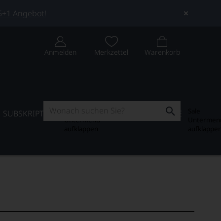
 5+1 Angebot!
Anmelden
Merkzettel
Warenkorb
Subskription
Sale
SUBSKRIPTION
WEIN-JOURNAL
SALE
Untermenü
Untermen
aufklappen
aufklappe