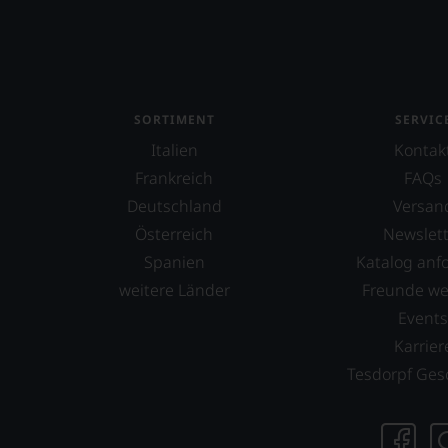
Armand Heitz
Artadi
Aspras
SORTIMENT
SERVIC
Aurore Casanova
Italien
Kontak
Frankreich
FAQs
Ausone
Deutschland
Versan
Azabache
Österreich
Newslett
Barón de Ley
Spanien
Katalog anf
Baron Philippe de Rothschild
weitere Länder
Freunde w
Event
Barone Pizzini
Karrier
Barone Ricasoli
Tesdorpf Ges
Barons de Rothschild
Bassermann-Jordan