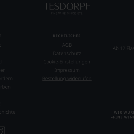
E
RECHTLICHES
t
AGB
Ab 12 Fla
Datenschutz
d
Cookie-Einstellungen
er
Impressum
ordern
Bestellung widerrufen
erben
s
e
chichte
WIR WURD
»FINE WIN