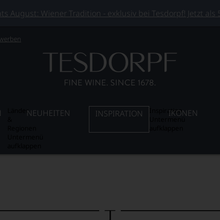
 August: Wiener Tradition - exklusiv bei Tesdorpf! Jetzt als
 werben
Länder
Inspiration
N
NEUHEITEN
IKONEN
INSPIRATION
&
Untermenü
Regionen
aufklappen
Untermenü
aufklappen