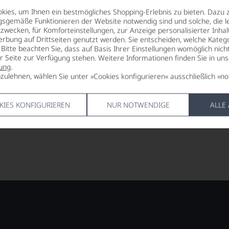
46,90
*
€
€
ies, um Ihnen ein bestmögliches Shopping-Erlebnis zu bieten. Dazu 
pro Flasche (0.75l),
€ 62,53
/L
pro Flasche (0.7
gsgemäße Funktionieren der Website notwendig sind und solche, die le
zwecken, für Komforteinstellungen, zur Anzeige personalisierter Inhal
erbung auf Drittseiten genutzt werden. Sie entscheiden, welche Katego
Bitte beachten Sie, dass auf Basis Ihrer Einstellungen womöglich nich
Lebensmittel­angaben
Lebensm
er Seite zur Verfügung stehen. Weitere Informationen finden Sie in un
ung
.
zulehnen, wählen Sie unter »Cookies konfigurieren« ausschließlich »no
KIES KONFIGURIEREN
NUR NOTWENDIGE
ALLE