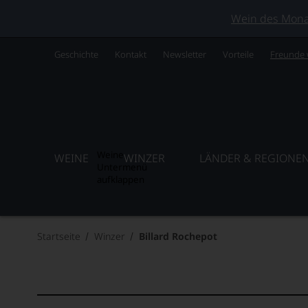
Wein des Monats
Geschichte
Kontakt
Newsletter
Vorteile
Freunde
Weine
WEINE
WINZER
LÄNDER & REGIONE
Untermenü
aufklappen
Startseite
Winzer
Billard Rochepot