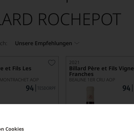
LARD ROCHEPOT
ch:
Unsere Empfehlungen
2021
e et Fils Les
Billard Père et Fils Vign
Franches
-MONTRACHET AOP
BEAUNE 1ER CRU AOP
n Cookies