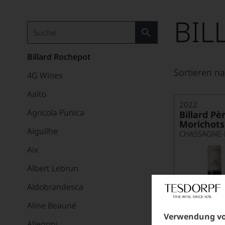
BIL
Billard Rochepot
Sortieren na
4G Wines
Aalto
2022
Agricola Punica
Billard Pèr
Morichots
Aiguilhe
CHASSAGNE
Aix
Albert Lebrun
Aldobrandesca
Aline Beauné
Verwendung vo
Allegrini