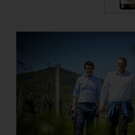
Bersano
Bertani
Béru
Beychevelle
Bickel-Stumpf
Billard Rochepot
Billecart-Salmon
Binigrau Vins y Vinyes
Biondi Santi Jacopo
Biserno
Bisol de Siderio & Figli
Black Forest Distillers