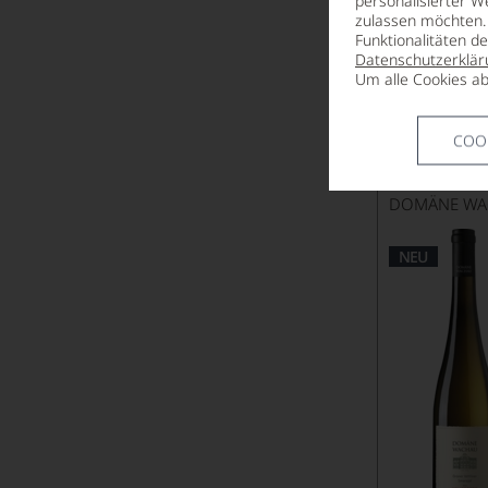
personalisierter W
zulassen möchten. 
Beauregard
Funktionalitäten d
Datenschutzerklär
Beaurenard
Um alle Cookies ab
Beauséjour Duffau-Lagarrosse
2024
Kellerberg
COO
Bel-Air
Smaragd
TROCKEN, W
Belair-Monange
DOMÄNE WA
Belgrave
NEU
Bellavista
Benjamin de Rothschild & Vega Sicil
Berliquet
Berlucchi
Bernard Defaix
Bernard Reverdy et Fils