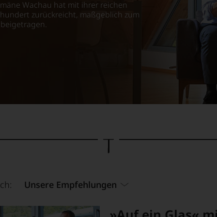
mäne Wachau hat mit ihrer reichen
ahrhundert zurückreicht, maßgeblich zum
 beigetragen.
ch:
Unsere Empfehlungen
»Auf ein Glas« 