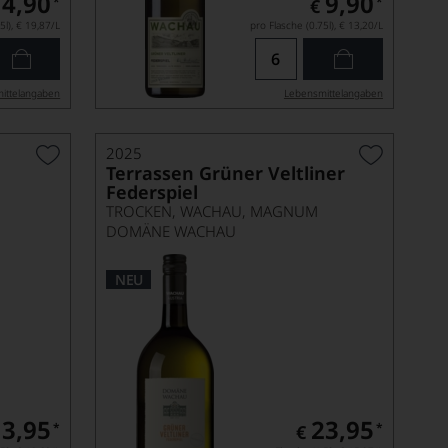
14,90
9,90
*
*
€
5l),
€ 19,87
/L
pro Flasche (0.75l),
€ 13,20
/L
ittel­angaben
Lebensmittel­angaben
2025
Terrassen Grüner Veltliner
Federspiel
TROCKEN, WACHAU, MAGNUM
DOMÄNE WACHAU
NEU
13,95
23,95
*
*
€