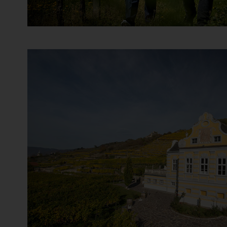
Black Stallion Estate Winery
Blandy's
Bodega Jean Leon
Bodega Lagar de Costa
Bodega Lanzaga
Bodega Tresmano
Bodégas Granbazán
Bodegas Marta Maté
Bodegas Voelos
Bodegas Ximénez-Spínola
Boekenhoutskloof
Bolla