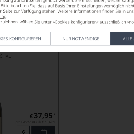
erbung auf Drittseiten genutzt werden. Sie entscheiden, welche Katego
Bitte beachten Sie, dass auf Basis Ihrer Einstellungen womöglich nich
er Seite zur Verfügung stehen. Weitere Informationen finden Sie in un
Lebensmittel­angaben
Lebensm
ung
.
zulehnen, wählen Sie unter »Cookies konfigurieren« ausschließlich »no
 Grüner Veltliner
KIES KONFIGURIEREN
NUR NOTWENDIGE
ALLE
ACHAU
CHAU
37,95
*
€
pro Flasche (0.75l),
€ 50,60
/L