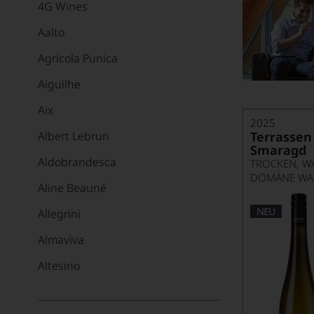
4G Wines
Aalto
Agricola Punica
Aiguilhe
Aix
2025
Albert Lebrun
Terrassen
Smaragd
Aldobrandesca
TROCKEN, W
DOMÄNE WA
Aline Beauné
NEU
Allegrini
Almaviva
Altesino
Alvaredo-Hobbs