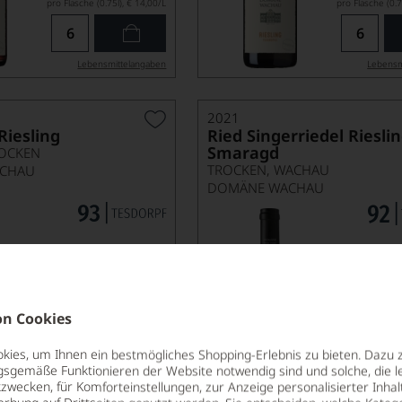
pro Flasche (0.75l),
€ 14,00
/L
pro Flasche (0.7
Lebensmittel­angaben
Lebensm
2021
iesling
Ried Singerriedel Riesli
Smaragd
OCKEN
TROCKEN, WACHAU
CHAU
DOMÄNE WACHAU
n Cookies
ies, um Ihnen ein bestmögliches Shopping-Erlebnis zu bieten. Dazu 
27,90
*
€
€
gsgemäße Funktionieren der Website notwendig sind und solche, die le
zwecken, für Komforteinstellungen, zur Anzeige personalisierter Inhal
pro Flasche (0.75l),
€ 37,20
/L
pro Flasche (0.7