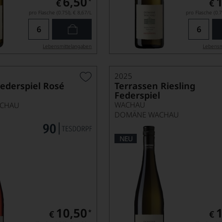
6,50
*
€
€
pro Flasche (0.75l),
€ 8,67
/L
pro Flasche (0.7
Lebensmittel­angaben
Lebensm
2025
Federspiel Rosé
Terrassen Riesling
Federspiel
WACHAU
CHAU
DOMÄNE WACHAU
NEU
10,50
*
€
€