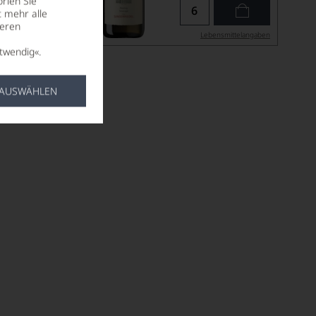
rien Sie
t mehr alle
seren
ittel­angaben
Lebensmittel­angaben
twendig«.
 AUSWÄHLEN