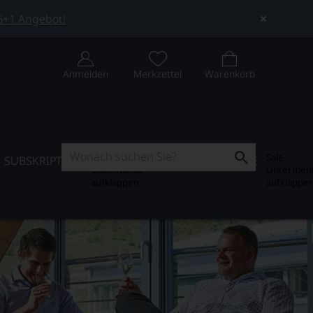
 5+1 Angebot!
Anmelden
Merkzettel
Warenkorb
Subskription
Sale
SUBSKRIPTION
WEIN-JOURNAL
SALE
Untermenü
Untermen
aufklappen
aufklappe