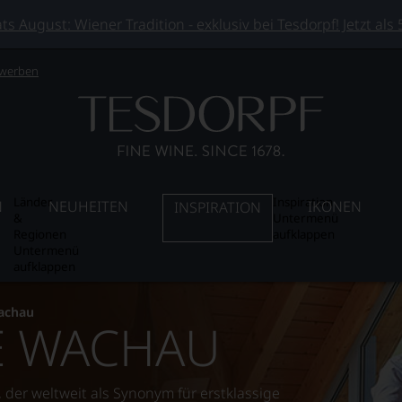
 August: Wiener Tradition - exklusiv bei Tesdorpf! Jetzt als
 werben
Länder
Inspiration
N
NEUHEITEN
IKONEN
INSPIRATION
&
Untermenü
Regionen
aufklappen
Untermenü
aufklappen
achau
 WACHAU
der weltweit als Synonym für erstklassige