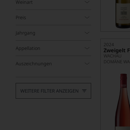
Alvaro Palacios
Weinart
Andreas Laible
Preis
Angélus
Jahrgang
Ànima Negra
Anthonij Rupert Wines
2024
Appellation
Zweigelt 
Antinori
WACHAU
DOMÄNE WA
Auszeichnungen
Argentiera
Argiano
Arkanum Distillery
WEITERE FILTER ANZEIGEN
Armand Heitz
Artadi
Aspras