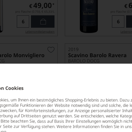
49,00
*
€
€
pro Flasche (0.75l),
€ 65,33
/L
pro Flasche (0.7
Lebensmittel­angaben
Lebensm
2019
arolo Monvigliero
Scavino Barolo Ravera
CG
BAROLO DOCG
INO
PAOLO SCAVINO
n Cookies
ies, um Ihnen ein bestmögliches Shopping-Erlebnis zu bieten. Dazu 
gsgemäße Funktionieren der Website notwendig sind und solche, die le
nur n
zwecken, für Komforteinstellungen, zur Anzeige personalisierter Inhal
erbung auf Drittseiten genutzt werden. Sie entscheiden, welche Katego
79,00
Bitte beachten Sie, dass auf Basis Ihrer Einstellungen womöglich nich
*
€
€
er Seite zur Verfügung stehen. Weitere Informationen finden Sie in un
pro Flasche (0.75l),
pro Fl
ung
.
€ 105,33
/L