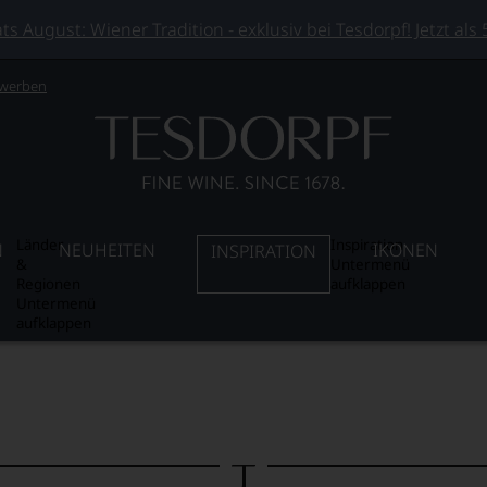
 August: Wiener Tradition - exklusiv bei Tesdorpf! Jetzt als
 werben
Länder
Inspiration
N
NEUHEITEN
IKONEN
INSPIRATION
&
Untermenü
Regionen
aufklappen
Untermenü
aufklappen