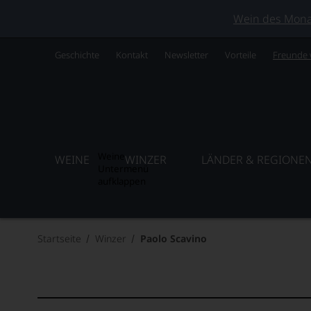
Wein des Monats
Geschichte
Kontakt
Newsletter
Vorteile
Freunde
Weine
WEINE
WINZER
LÄNDER & REGIONE
Untermenü
aufklappen
Startseite
Winzer
Paolo Scavino