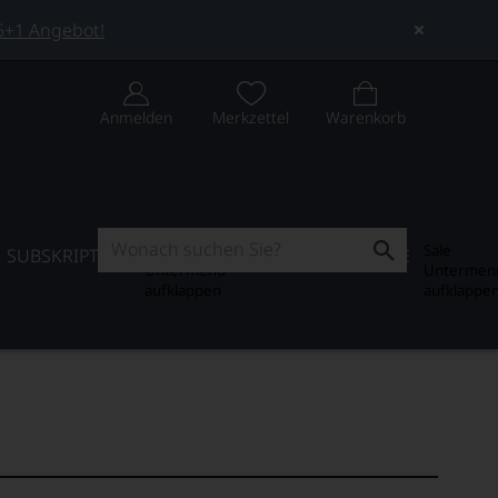
 5+1 Angebot!
Anmelden
Merkzettel
Warenkorb
Subskription
Sale
SUBSKRIPTION
WEIN-JOURNAL
SALE
Untermenü
Untermen
aufklappen
aufklappe