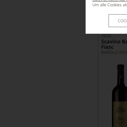
Um alle Cookies ab
Armand Heitz
Artadi
COO
Aspras
2020
Aurore Casanova
Scavino Ba
Fiasc
Ausone
BAROLO DO
Azabache
Barón de Ley
Baron Philippe de Rothschild
Barone Pizzini
Barone Ricasoli
Barons de Rothschild
Bassermann-Jordan