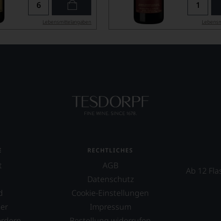
Lebensmittel­angaben
Lebensm
E
RECHTLICHES
t
AGB
Ab 12 Fla
Datenschutz
d
Cookie-Einstellungen
er
Impressum
ordern
Bestellung widerrufen