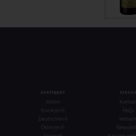
Batailley
Battenfeld Spanier
Beau-Séjour Bécot
Beaulieu Vineyard
Beauregard
Beaurenard
Beauséjour Duffau-Lagarrosse
Bel-Air
SORTIMENT
SERVIC
Belair-Monange
Italien
Kontak
Belgrave
Frankreich
FAQs
Deutschland
Versan
Bellavista
Österreich
Newslett
Benjamin de Rothschild & Vega Sicil
Spanien
Katalog anf