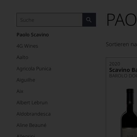
PAO
Paolo Scavino
Sortieren na
4G Wines
Aalto
2020
Agricola Punica
Scavino B
BAROLO DO
Aiguilhe
Aix
Albert Lebrun
Aldobrandesca
Aline Beauné
Allegrini