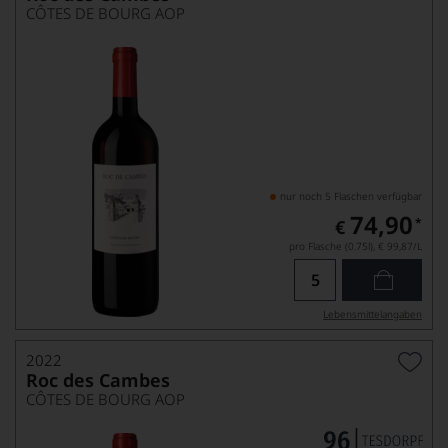
CÔTES DE BOURG AOP
nur noch 5 Flaschen verfügbar
74,90
*
€
pro Flasche (0.75l),
€ 99,87
/L
Lebensmittel­angaben
2022
Roc des Cambes
CÔTES DE BOURG AOP