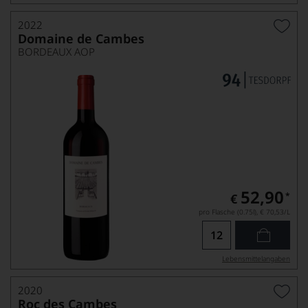
2022
Domaine de Cambes
BORDEAUX AOP
52,90
*
€
pro Flasche (0.75l),
€ 70,53
/L
Lebensmittel­angaben
2020
Roc des Cambes