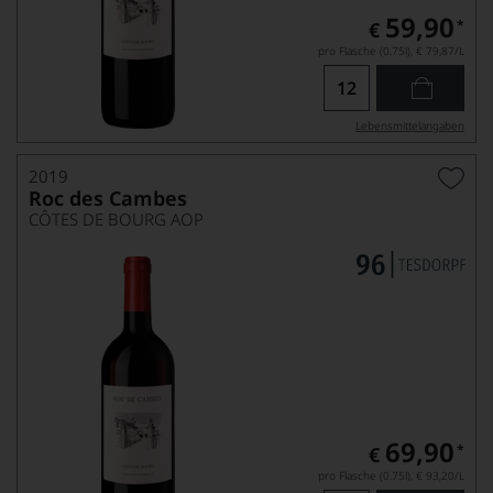
59,90
*
€
pro Flasche (0.75l),
€ 79,87
/L
Lebensmittel­angaben
2019
Roc des Cambes
CÔTES DE BOURG AOP
69,90
*
€
pro Flasche (0.75l),
€ 93,20
/L