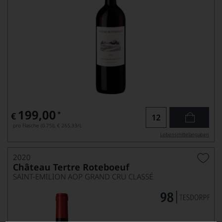
199,00
*
€
pro Flasche (0.75l),
€ 265,33
/L
Lebensmittel­angaben
2020
Château Tertre Roteboeuf
SAINT-EMILION AOP GRAND CRU CLASSÉ