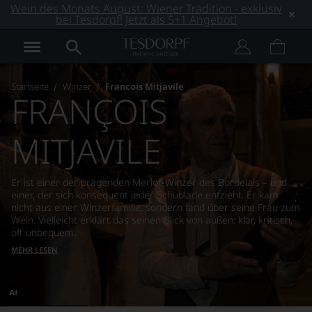
Wein des Monats August: Wiener Tradition - exklusiv
bei Tesdorpf! Jetzt als 5+1 Angebot!
Startseite
Winzer
Francois Mitjavile
FRANÇOIS
MITJAVILE
Er ist einer der prägenden Merlot-Winzer des Bordelais – und
einer, der sich konsequent jeder Schublade entzieht. Er kam
nicht aus einer Winzerfamilie, sondern fand über seine Frau zum
Wein. Vielleicht erklärt das seinen Blick von außen: klar, kritisch,
oft unbequem.
MEHR LESEN
Dieses