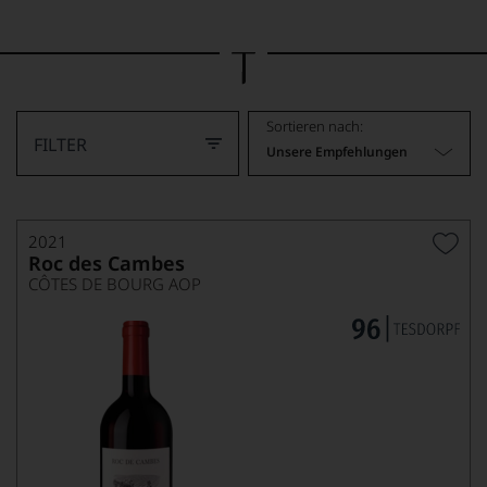
Bild
wurde
mithilfe
von
KI
verändert.
Sortieren nach:
FILTER
Unsere Empfehlungen
2021
Roc des Cambes
CÔTES DE BOURG AOP