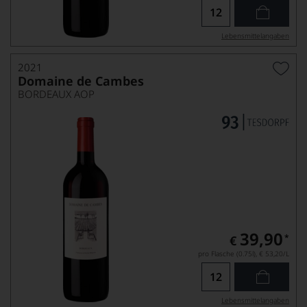
Lebensmittel­angaben
2021
Domaine de Cambes
BORDEAUX AOP
39,90
*
€
pro Flasche (0.75l),
€ 53,20
/L
Lebensmittel­angaben