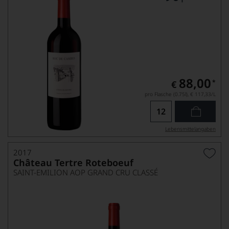
88,00
*
€
pro Flasche (0.75l),
€ 117,33
/L
Lebensmittel­angaben
2017
Château Tertre Roteboeuf
SAINT-EMILION AOP GRAND CRU CLASSÉ