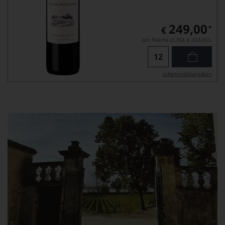
249,00
*
€
pro Flasche (0.75l),
€ 332,00
/L
Lebensmittel­angaben