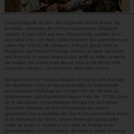
François Mitjavile ist einer der prägenden Merlot-Winzer des
Bordelais – und einer, der sich konsequent jeder Schublade
entzieht. Er kam nicht aus einer Winzerfamilie, sondern fand
über seine Frau zum Wein. Vielleicht erklärt das seinen Blick von
außen: klar, kritisch, oft unbequem. François glaubt nicht an
Ranglisten und Etiketten-Prestige, sondern an Reife, Harmonie
und Aromatik. Er erntet bewusst spät, greift im Keller so wenig
wie möglich ein und vertraut darauf, dass große Weine nicht
konstruiert werden – sie entstehen, wenn alles stimmt.
Die Geschichte von François Mitjavile ist eng mit dem Aufstieg
der Appellation Côtes de Bourg verbunden. Er erkannte die
unterschätzten Steilhänge am rechten Ufer der Gironde als
Rohdiamanten. Sein Durchbruch begann Ende der 1970er-Jahre,
als er das damals vernachlässigte Weingut Roc de Cambes
übernahm. Mitjavile sah dort ein Potenzial, das andere
ignorierten, und verwandelte das Gut durch unermüdliche Arbeit
in ein Monument für Merlot. Dieser Pioniergeist prägt seine
Arbeit bis heute: Er bewahrte sich stets die Freiheit eines
Quereinsteigers und schuf Weine, die heute in einem Atemzug