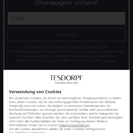
Champagner sichern!
ANMELDEN
Abmeldung vom Newsletter jederzeit möglich. Ihr
Willkommensgutschein ist ab 200 € Warenwert gültig und Sie erhalten
ihn nach bestätigter, erstmaliger Anmeldung zum Newsletter.
Informationen zu unserer Datenverarbeitung finden Sie
hier
.
Verwendung von Cookies
Wir verwenden Cookies, um Ihnen ein bestmögliches Shopping-Erlebnis zu bieten.
Dazu zählen Cookies, die für das ordnungsgemäße Funktionieren der Website
notwendig sind und solche, die lediglich zu anonymen Statistikzwecken, für
Komforteinstellungen, zur Anzeige personalisierter Inhalte oder personalisierter
Werbung auf Drittseiten genutzt werden. Sie entscheiden, welche Kategorien Sie
zulassen möchten. Bitte beachten Sie, dass auf Basis Ihrer Einstellungen womöglich
nicht mehr alle Funktionalitäten der Seite zur Verfügung stehen. Weitere
SORTIMENT
Informationen finden Sie in unseren
Datenschutzerklärung
.
Um alle Cookies abzulehnen, wählen Sie unter »Cookies konfigurieren«
Italien
ausschließlich »notwendig«.