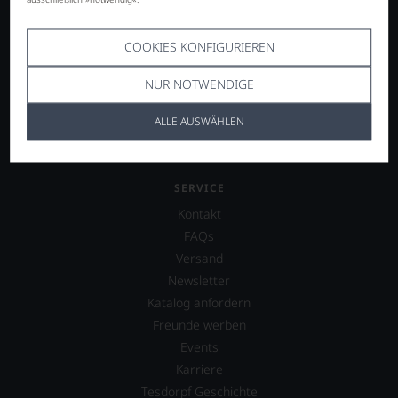
Frankreich
Deutschland
COOKIES KONFIGURIEREN
Österreich
Spanien
NUR NOTWENDIGE
weitere Länder
ALLE AUSWÄHLEN
SERVICE
Kontakt
FAQs
Versand
Newsletter
Katalog anfordern
Freunde werben
Events
Karriere
Tesdorpf Geschichte