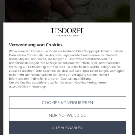
Verwendung von Cookies
Wir verwenden Cookies, um Ihnen ein bestmögliches Shopping-Erlebnis zu bieten.
Dazu zählen Cookies, die für das ordnungsgemäße Funktionieren der Website
notwendig sind und solche, die lediglich zu anonymen Statistikzwecken, für
Komforteinstellungen, zur Anzeige personalisierter Inhalte oder personalisierter
Werbung auf Drittseiten genutzt werden. Sie entscheiden, welche Kategorien Sie
zulassen möchten. Bitte beachten Sie, dass auf Basis Ihrer Einstellungen womöglich
nicht mehr alle Funktionalitäten der Seite zur Verfügung stehen. Weitere
Informationen finden Sie in unseren
Datenschutzerklärung
.
Um alle Cookies abzulehnen, wählen Sie unter »Cookies konfigurieren«
ausschließlich »notwendig«.
COOKIES KONFIGURIEREN
NUR NOTWENDIGE
ALLE AUSWÄHLEN