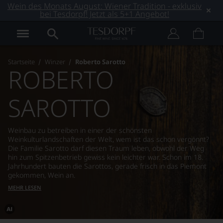
Wein des Monats August: Wiener Tradition - exklusiv
bei Tesdorpf! Jetzt als 5+1 Angebot!
Startseite
Winzer
Roberto Sarotto
ROBERTO
SAROTTO
Weinbau zu betreiben in einer der schönsten
Weinkulturlandschaften der Welt, wem ist das schon vergönnt?
Die Familie Sarotto darf diesen Traum leben, obwohl der Weg
hin zum Spitzenbetrieb gewiss kein leichter war. Schon im 18.
Jahrhundert bauten die Sarottos, gerade frisch in das Piemont
gekommen, Wein an.
MEHR LESEN
Dieses