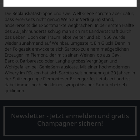
Die Reblauskatastrophe und zwei Weltkriege sorgten aber dafür,
dass einerseits nicht genug Wein zur Verfügung stand,
andererseits die Exportmärkte wegbrachen. In der ersten Hälfte
des 20. Jahrhunderts schlug man sich mit Landwirtschaft durch
das Leben. Doch der Traum lebte weiter und ab 1950 wurde
wieder zunehmend auf Weinbau umgestellt. Ein Glück! Denn in
der Folgezeit entwickelte sich Sarotto zu einem maßgeblichen
Erzeuger im Piemont, der mit seinen Weinen, ob aus Gavi,
Barolo, Barbaresco oder Langhe großes Vergnügen und
Wohlgefallen bei Genießern auslöste. Mit einer hochmodernen
Winery im Rücken hat sich Sarotto seit nunmehr gut 20 Jahren in
der Spitzengruppe Piemonteser Erzeuger fest etabliert und ist
dabei immer noch ein kleiner, sympathischer Familienbetrieb
geblieben.
Newsletter - Jetzt anmelden und gratis
Champagner sichern!