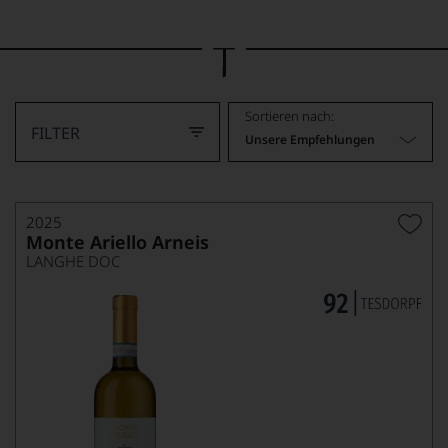
Bild
wurde
mithilfe
von
KI
verändert.
Sortieren nach:
FILTER
Unsere Empfehlungen
2025
Monte Ariello Arneis
LANGHE DOC