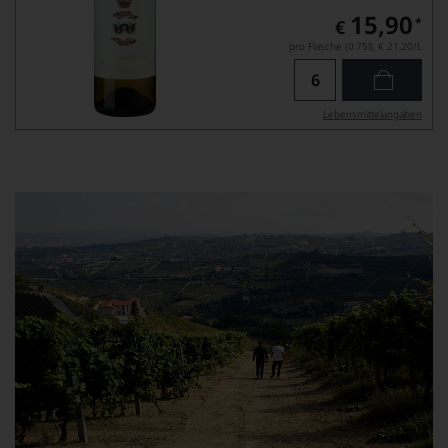
15,90
*
€
pro Flasche (0.75l),
€ 21,20
/L
Lebensmittel­angaben