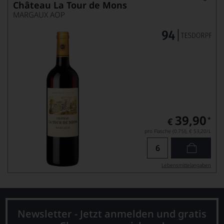
Château La Tour de Mons
MARGAUX AOP
39,90
*
€
pro Flasche (0.75l),
€ 53,20
/L
Lebensmittel­angaben
Newsletter - Jetzt anmelden und gratis