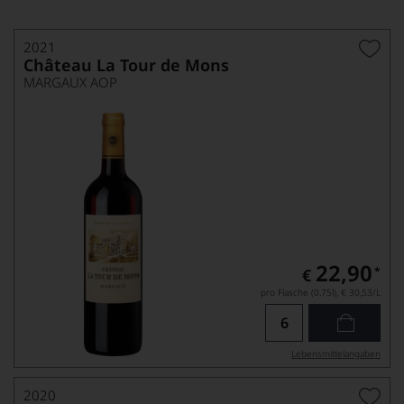
2021
Château La Tour de Mons
MARGAUX AOP
22,90
*
€
pro Flasche (0.75l),
€ 30,53
/L
Lebensmittel­angaben
2020