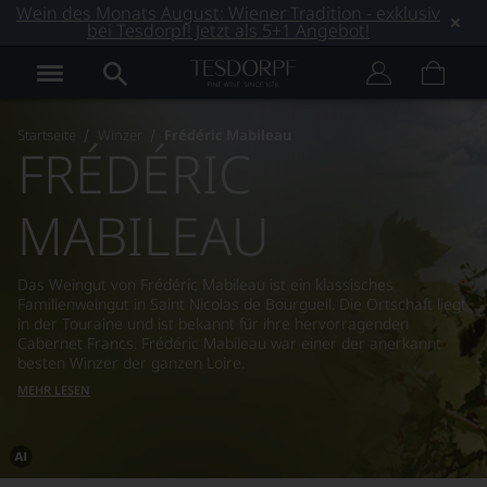
Wein des Monats August: Wiener Tradition - exklusiv
bei Tesdorpf! Jetzt als 5+1 Angebot!
Startseite
Winzer
Frédéric Mabileau
FRÉDÉRIC
MABILEAU
Das Weingut von Frédéric Mabileau ist ein klassisches
Familienweingut in Saint Nicolas de Bourgueil. Die Ortschaft liegt
in der Touraine und ist bekannt für ihre hervorragenden
Cabernet Francs. Frédéric Mabileau war einer der anerkannt
besten Winzer der ganzen Loire.
MEHR LESEN
Dieses