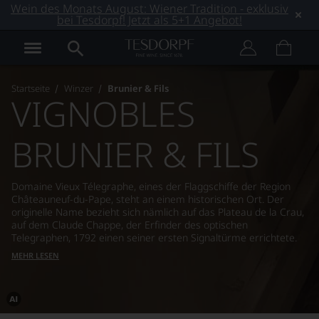
Wein des Monats August: Wiener Tradition - exklusiv
bei Tesdorpf! Jetzt als 5+1 Angebot!
Startseite
Winzer
Brunier & Fils
VIGNOBLES
BRUNIER & FILS
Domaine Vieux Télegraphe, eines der Flaggschiffe der Region
Châteauneuf-du-Pape, steht an einem historischen Ort. Der
originelle Name bezieht sich nämlich auf das Plateau de la Crau,
auf dem Claude Chappe, der Erfinder des optischen
Telegraphen, 1792 einen seiner ersten Signaltürme errichtete.
MEHR LESEN
Dieses