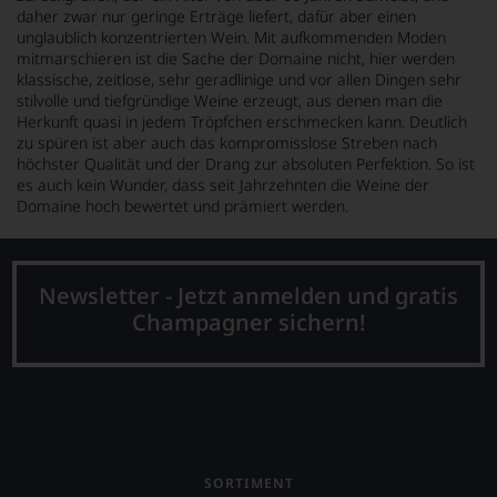
daher zwar nur geringe Erträge liefert, dafür aber einen
unglaublich konzentrierten Wein. Mit aufkommenden Moden
mitmarschieren ist die Sache der Domaine nicht, hier werden
klassische, zeitlose, sehr geradlinige und vor allen Dingen sehr
stilvolle und tiefgründige Weine erzeugt, aus denen man die
Herkunft quasi in jedem Tröpfchen erschmecken kann. Deutlich
zu spüren ist aber auch das kompromisslose Streben nach
höchster Qualität und der Drang zur absoluten Perfektion. So ist
es auch kein Wunder, dass seit Jahrzehnten die Weine der
Domaine hoch bewertet und prämiert werden.
Newsletter - Jetzt anmelden und gratis
Champagner sichern!
SORTIMENT