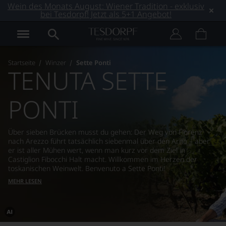
Wein des Monats August: Wiener Tradition - exklusiv
bei Tesdorpf! Jetzt als 5+1 Angebot!
Startseite
Winzer
Sette Ponti
TENUTA SETTE
PONTI
Über sieben Brücken musst du gehen: Der Weg von Florenz
nach Arezzo führt tatsächlich siebenmal über den Arno – aber
er ist aller Mühen wert, wenn man kurz vor dem Ziel in
Castiglion Fibocchi Halt macht. Willkommen im Herzen der
toskanischen Weinwelt. Benvenuto a Sette Ponti!
MEHR LESEN
Dieses