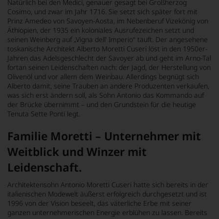
Natürlich bei den Medici, genauer gesagt bei Großherzog
Cosimo, und zwar im Jahr 1716. Sie setzt sich später fort mit
Prinz Amedeo von Savoyen-Aosta, im Nebenberuf Vizekönig von
Äthiopien, der 1935 ein koloniales Ausrufezeichen setzt und
seinen Weinberg auf „Vigna dell’ Imperio“ tauft. Der angesehene
toskanische Architekt Alberto Moretti Cuseri löst in den 1950er-
Jahren das Adelsgeschlecht der Savoyer ab und geht im Arno-Tal
fortan seinen Leidenschaften nach: der Jagd, der Herstellung von
Olivenöl und vor allem dem Weinbau. Allerdings begnügt sich
Alberto damit, seine Trauben an andere Produzenten verkaufen,
was sich erst ändern soll, als Sohn Antonio das Kommando auf
der Brücke übernimmt – und den Grundstein für die heutige
Tenuta Sette Ponti legt.
Familie Moretti – Unternehmer mit
Weitblick und Winzer mit
Leidenschaft.
Architektensohn Antonio Moretti Cuseri hatte sich bereits in der
italienischen Modewelt äußerst erfolgreich durchgesetzt und ist
1996 von der Vision beseelt, das väterliche Erbe mit seiner
ganzen unternehmerischen Energie erblühen zu lassen. Bereits