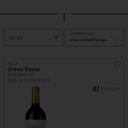
Bild
wurde
mithilfe
von
KI
verändert.
Sortieren nach:
FILTER
Unsere Empfehlungen
2022
Oreno Rosso
TOSCANA IGT
TENUTA SETTE PONTI