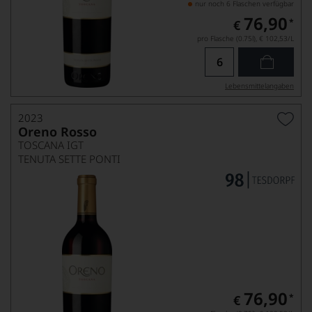
nur noch 6 Flaschen verfügbar
76,90
*
€
pro Flasche (0.75l),
€ 102,53
/L
Lebensmittel­angaben
2023
Oreno Rosso
TOSCANA IGT
TENUTA SETTE PONTI
76,90
*
€