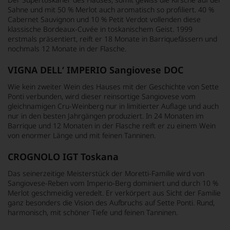
Sahne und mit 50 % Merlot auch aromatisch so profiliert. 40 %
Cabernet Sauvignon und 10 % Petit Verdot vollenden diese
klassische Bordeaux-Cuvée in toskanischem Geist. 1999
erstmals präsentiert, reift er 18 Monate in Barriquefässern und
nochmals 12 Monate in der Flasche.
VIGNA DELL‘ IMPERIO Sangiovese DOC
Wie kein zweiter Wein des Hauses mit der Geschichte von Sette
Ponti verbunden, wird dieser reinsortige Sangiovese vom
gleichnamigen Cru-Weinberg nur in limitierter Auflage und auch
nur in den besten Jahrgängen produziert. In 24 Monaten im
Barrique und 12 Monaten in der Flasche reift er zu einem Wein
von enormer Länge und mit feinen Tanninen.
CROGNOLO IGT Toskana
Das seinerzeitige Meisterstück der Moretti-Familie wird von
Sangiovese-Reben vom Imperio-Berg dominiert und durch 10 %
Merlot geschmeidig veredelt. Er verkörpert aus Sicht der Familie
ganz besonders die Vision des Aufbruchs auf Sette Ponti. Rund,
harmonisch, mit schöner Tiefe und feinen Tanninen.