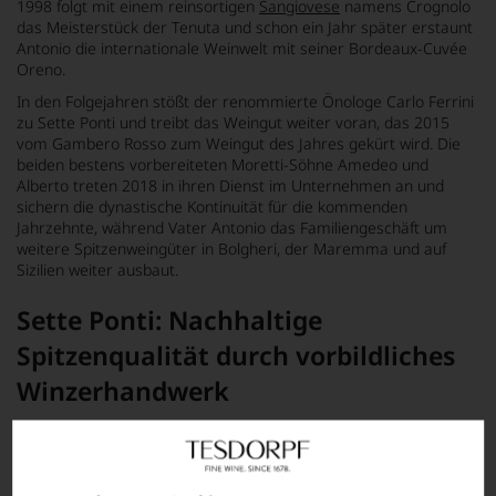
1998 folgt mit einem reinsortigen
Sangiovese
namens Crognolo
das Meisterstück der Tenuta und schon ein Jahr später erstaunt
Antonio die internationale Weinwelt mit seiner Bordeaux-Cuvée
Oreno.
In den Folgejahren stößt der renommierte Önologe Carlo Ferrini
zu Sette Ponti und treibt das Weingut weiter voran, das 2015
vom Gambero Rosso zum Weingut des Jahres gekürt wird. Die
beiden bestens vorbereiteten Moretti-Söhne Amedeo und
Alberto treten 2018 in ihren Dienst im Unternehmen an und
sichern die dynastische Kontinuität für die kommenden
Jahrzehnte, während Vater Antonio das Familiengeschäft um
weitere Spitzenweingüter in Bolgheri, der Maremma und auf
Sizilien weiter ausbaut.
Sette Ponti: Nachhaltige
Spitzenqualität durch vorbildliches
Winzerhandwerk
Die Ländereien der Tenuta Sette Ponti umfassen 330 Hektar, von
denen 50 Hektar mit Reben bestockt sind. Seit Anbeginn seiner
Winzerlaufbahn hat Antonio Moretti Cuseri dafür gesorgt, dass
hier streng biologisch und mit größtem Respekt vor der Umwelt