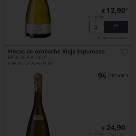
12,90
*
€
pro Flasche (0.75l),
€ 17,20
/L
Lebensmittel­angaben
Fincas de Azabache Rioja Espumoso
RIOJA DOCA, BRUT
FINCAS DE AZABACHE
24,90
*
€
pro Flasche (0.75l),
€ 33,20
/L