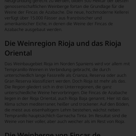
Neugründung gerecht zu werden, bilden 500 Hektar der besten
genossenschaftlichen Weinberge fortan die Grundlage für die
Weine der Fincas de Azabache. Die neue, hochmoderne Kellerei
verfügt über 15.000 Fässer aus französischer und
amerikanischer Eiche, in denen die Weine der Fincas de
Azabache ausgebaut werden.
Die Weinregion Rioja und das Rioja
Oriental
Das Weinbaugebiet Rioja im Norden Spaniens wird vor allem mit
Tempranillo-Weinen in Verbindung gebracht, die durch
unterschiedlich lange Fassreife als Crianza, Reserva oder auch
Gran Reserva klassifiziert werden. Doch Rioja ist mehr als das.
Die Region gliedert sich in drei Unterregionen, die ganz
unterschiedliche Weine hervorbringen. Die Fincas de Azabache
liegen in der Rioja Oriental, auch Rioja Baja genannt. Hier ist das
Klima schon mediterraner, heißer und trockener. Auf den Böden,
die meist aus eisenhaltigem Lehm bestehen, wächst neben
Tempranillo hauptsächlich Garnacha Tinta. Im Resultat sind die
Weine von hier voller, aber auch weicher als im Rest von Rioja.
Die Weinberge von Fincas de