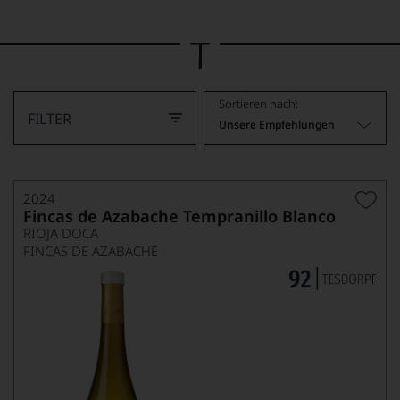
Bild
wurde
mithilfe
von
KI
verändert.
Sortieren nach:
FILTER
Unsere Empfehlungen
2024
Fincas de Azabache Tempranillo Blanco
RIOJA DOCA
FINCAS DE AZABACHE