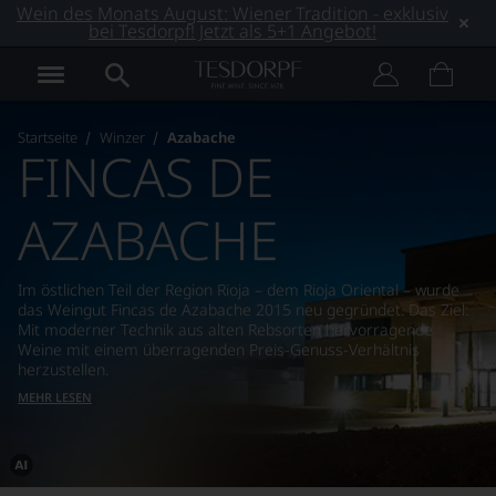
Wein des Monats August: Wiener Tradition - exklusiv
bei Tesdorpf! Jetzt als 5+1 Angebot!
Startseite
Winzer
Azabache
FINCAS DE
AZABACHE
Im östlichen Teil der Region Rioja – dem Rioja Oriental – wurde
das Weingut Fincas de Azabache 2015 neu gegründet. Das Ziel:
Mit moderner Technik aus alten Rebsorten hervorragende
Weine mit einem überragenden Preis-Genuss-Verhältnis
herzustellen.
MEHR LESEN
Dieses