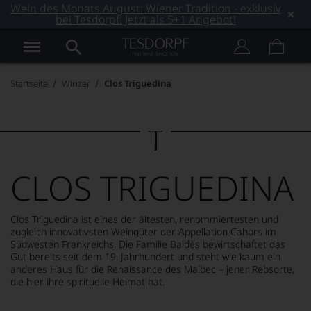
Wein des Monats August: Wiener Tradition - exklusiv
bei Tesdorpf! Jetzt als 5+1 Angebot!
Startseite
Winzer
Clos Triguedina
CLOS TRIGUEDINA
Clos Triguedina ist eines der ältesten, renommiertesten und
zugleich innovativsten Weingüter der Appellation Cahors im
Südwesten Frankreichs. Die Familie Baldès bewirtschaftet das
Gut bereits seit dem 19. Jahrhundert und steht wie kaum ein
anderes Haus für die Renaissance des Malbec – jener Rebsorte,
die hier ihre spirituelle Heimat hat.
MEHR LESEN