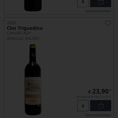
Lebensmittel­angaben
2020
Clos Triguedina
CAHORS AOP
JEAN-LUC BALDÉS
23,90
*
€
pro Flasche (0.75l),
€ 31,87
/L
Lebensmittel­angaben