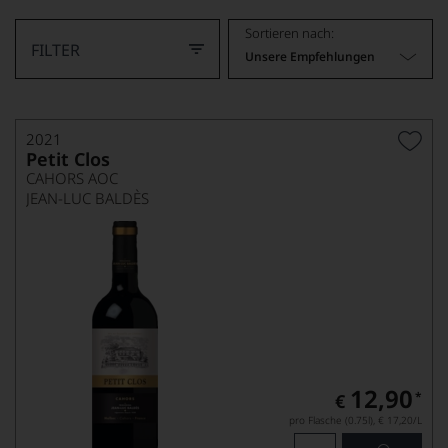
Sortieren nach:
FILTER
Unsere Empfehlungen
2021
Petit Clos
CAHORS AOC
JEAN-LUC BALDÈS
12,90
*
€
pro Flasche (0.75l),
€ 17,20
/L