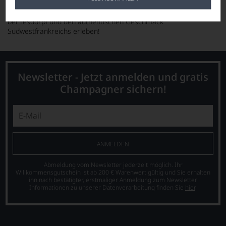
Entdecken Sie Malbec in seiner ursprünglichen Form ✦ Große
Weine aus Cahors von Clos Triguedina ✦ Jetzt online bestellen
bei Tesdorpf und den authentischen Geschmack
Südwestfrankreichs erleben!
Newsletter - Jetzt anmelden und gratis
Champagner sichern!
ANMELDEN
Abmeldung vom Newsletter jederzeit möglich. Ihr
Willkommensgutschein ist ab 200 € Warenwert gültig und Sie erhalten
ihn nach bestätigter, erstmaliger Anmeldung zum Newsletter.
Informationen zu unserer Datenverarbeitung finden Sie
hier
.