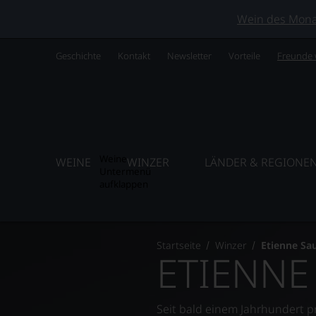
Wein des Monats
Geschichte
Kontakt
Newsletter
Vorteile
Freunde
Weine
WEINE
WINZER
LÄNDER & REGIONE
Untermenü
aufklappen
Startseite
Winzer
Etienne Sa
ETIENNE
Seit bald einem Jahrhundert 