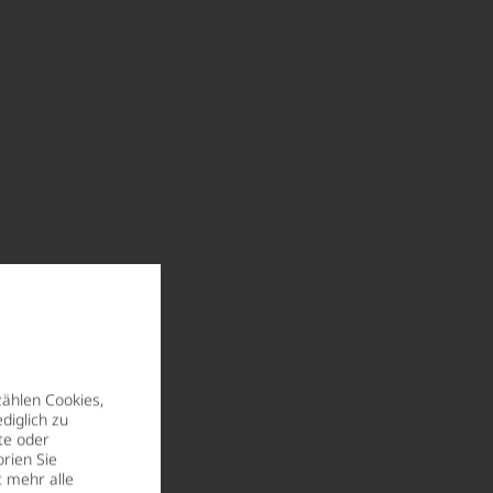
zählen Cookies,
diglich zu
te oder
rien Sie
t mehr alle