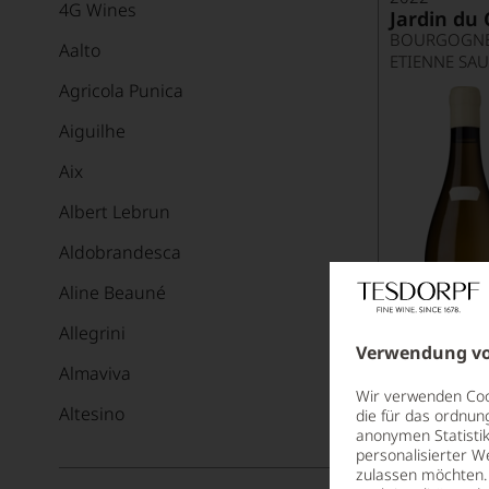
4G Wines
Jardin du 
Aalto
ETIENNE SAU
Agricola Punica
Aiguilhe
Aix
Albert Lebrun
Aldobrandesca
Aline Beauné
Allegrini
Verwendung vo
Almaviva
Wir verwenden Cook
Altesino
die für das ordnun
anonymen Statistik
Alvaredo-Hobbs
personalisierter W
zulassen möchten. 