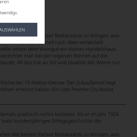
seren
twendig«.
 AUSWÄHLEN
rten der besten Pariser Restaurants zu bringen, was
rachet inzwischen steil nach oben entwickelt
Familie neben dem Weingut ein kleines Handelshaus,
 verzichtet man bei den eigenen Weinen auf die
zet. All das hat an Stil und Qualität der Weine nur
läche der 15-Hektar-Grenze. Der Zukaufanteil liegt
öhen erreicht haben: Ein Liter Premier Cru kostet
damals praktisch nichts kosteten. Als er im Jahr 1924
 bald hundertjährigen Erfolgsgeschichte der
rten der besten Pariser Restaurants zu bringen, was