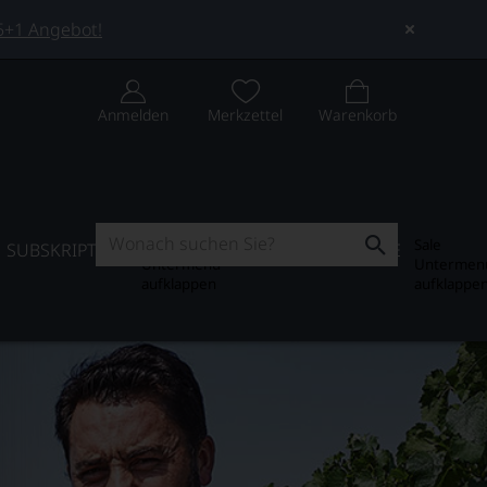
 5+1 Angebot!
Anmelden
Merkzettel
Warenkorb
Subskription
Sale
SUBSKRIPTION
WEIN-JOURNAL
SALE
Untermenü
Untermen
aufklappen
aufklappe