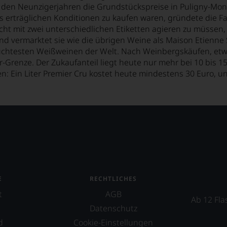
 den Neunzigerjahren die Grundstückspreise in Puligny-Mont
s erträglichen Konditionen zu kaufen waren, gründete die 
ht mit zwei unterschiedlichen Etiketten agieren zu müssen,
ermarktet sie wie die übrigen Weine als Maison Etienne Sau
suchtesten Weißweinen der Welt. Nach Weinbergskäufen, etw
-Grenze. Der Zukaufanteil liegt heute nur mehr bei 10 bis 15
: Ein Liter Premier Cru kostet heute mindestens 30 Euro, u
E
RECHTLICHES
t
AGB
Ab 12 Fla
Datenschutz
d
Cookie-Einstellungen