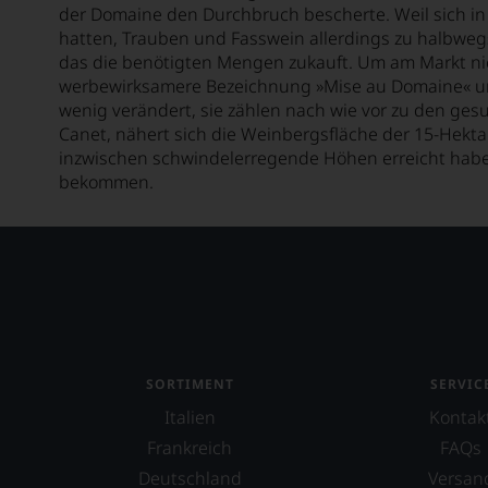
Aurore Casanova
der Domaine den Durchbruch bescherte. Weil sich in
hatten, Trauben und Fasswein allerdings zu halbweg
Ausone
das die benötigten Mengen zukauft. Um am Markt nic
Azabache
werbewirksamere Bezeichnung »Mise au Domaine« und v
wenig verändert, sie zählen nach wie vor zu den ge
Barón de Ley
Canet, nähert sich die Weinbergsfläche der 15-Hektar
inzwischen schwindelerregende Höhen erreicht haben
Baron Philippe de Rothschild
bekommen.
Barone Pizzini
Barone Ricasoli
Barons de Rothschild
Bassermann-Jordan
Batailley
SORTIMENT
SERVIC
Battenfeld Spanier
Italien
Kontak
Beau-Séjour Bécot
Frankreich
FAQs
Deutschland
Versan
Beaulieu Vineyard