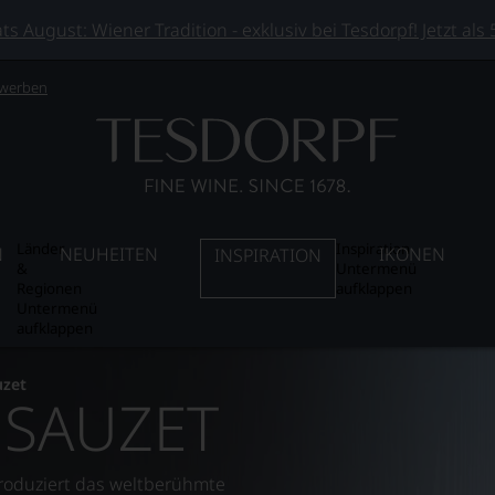
 August: Wiener Tradition - exklusiv bei Tesdorpf! Jetzt als
 werben
Länder
Inspiration
N
NEUHEITEN
IKONEN
INSPIRATION
&
Untermenü
Regionen
aufklappen
Untermenü
aufklappen
uzet
 SAUZET
produziert das weltberühmte