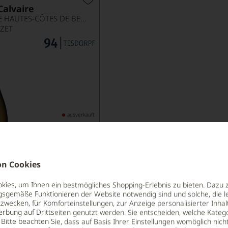
Calvaire
BOURGOGNE HAUTES-CÔTES DE BEAUNE AOP
ZET
ausverkauft
46,90
*
€
pro Flasche (0.75l),
€ 62,53
/L
AUSVERKAUFT
n Cookies
Lebensmittel­angaben
ies, um Ihnen ein bestmögliches Shopping-Erlebnis zu bieten. Dazu 
gsgemäße Funktionieren der Website notwendig sind und solche, die le
zwecken, für Komforteinstellungen, zur Anzeige personalisierter Inhal
erbung auf Drittseiten genutzt werden. Sie entscheiden, welche Katego
Bitte beachten Sie, dass auf Basis Ihrer Einstellungen womöglich nich