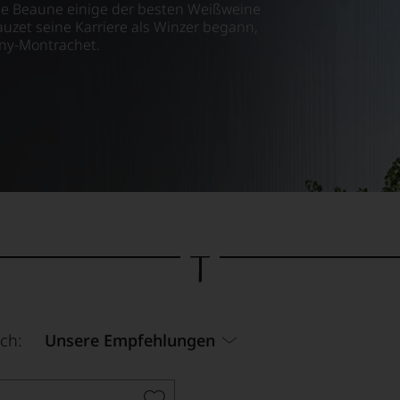
de Beaune einige der besten Weißweine
uzet seine Karriere als Winzer begann,
gny-Montrachet.
ch:
Unsere Empfehlungen