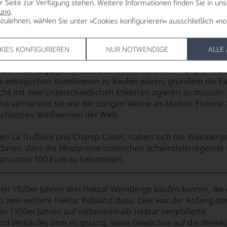
er Seite zur Verfügung stehen. Weitere Informationen finden Sie in un
ung
.
zulehnen, wählen Sie unter »Cookies konfigurieren« ausschließlich »no
KIES KONFIGURIEREN
NUR NOTWENDIGE
ALLE
d Verkäufer, dem es gelang, seine Gewächse auf die Weinka
 den Neunzigerjahren die Grundstückspreise in Puligny-Mont
s erträglichen Konditionen zu kaufen waren, gründete die 
ht mit zwei unterschiedlichen Etiketten agieren zu müssen,
ermarktet sie wie die übrigen Weine als Maison Etienne Sau
suchtesten Weißweinen der Welt.
n La Truffière und Champ-Canet, nähert sich die Weinbergsf
h daran, dass die Mostpreise inzwischen schwindelerregende H
aum unter 100 Euro zu bekommen.
 den 1920er Jahren drei Hektar Weinberge kaufen konnte, die 
 zwei weitere Hektar Rebland dazu. Dies war der Anfang der
en 1950er Jahren auf siebeneinhalb Hektar vergrößerte.
d Verkäufer, dem es gelang, seine Gewächse auf die Weinka