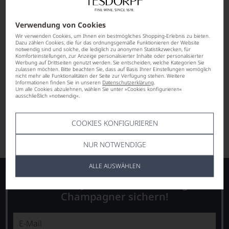
Subskription
Verwendung von Cookies
Wir verwenden Cookies, um Ihnen ein bestmögliches Shopping-Erlebnis zu bieten.
Dazu zählen Cookies, die für das ordnungsgemäße Funktionieren der Website
notwendig sind und solche, die lediglich zu anonymen Statistikzwecken, für
Komforteinstellungen, zur Anzeige personalisierter Inhalte oder personalisierter
Werbung auf Drittseiten genutzt werden. Sie entscheiden, welche Kategorien Sie
zulassen möchten. Bitte beachten Sie, dass auf Basis Ihrer Einstellungen womöglich
nicht mehr alle Funktionalitäten der Seite zur Verfügung stehen. Weitere
Informationen finden Sie in unseren
Datenschutzerklärung
.
Um alle Cookies abzulehnen, wählen Sie unter »Cookies konfigurieren«
ausschließlich »notwendig«.
AUF ANFRAGE
COOKIES KONFIGURIEREN
Lebensmittel­angaben
NUR NOTWENDIGE
ALLE AUSWÄHLEN
Newsletter - Jetzt anmelden und gratis
Champagner sichern!