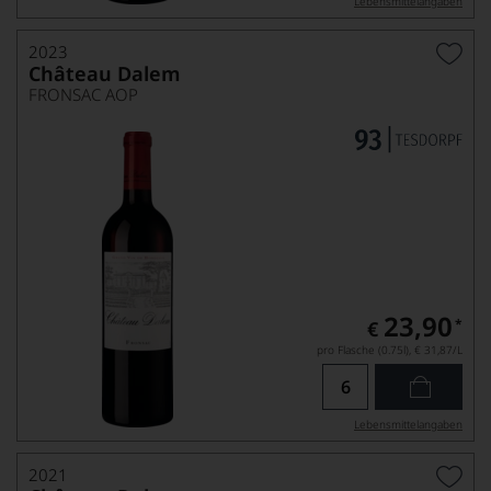
Lebensmittel­angaben
2023
Château Dalem
FRONSAC AOP
23,90
*
€
pro Flasche (0.75l),
€ 31,87
/L
Lebensmittel­angaben
2021