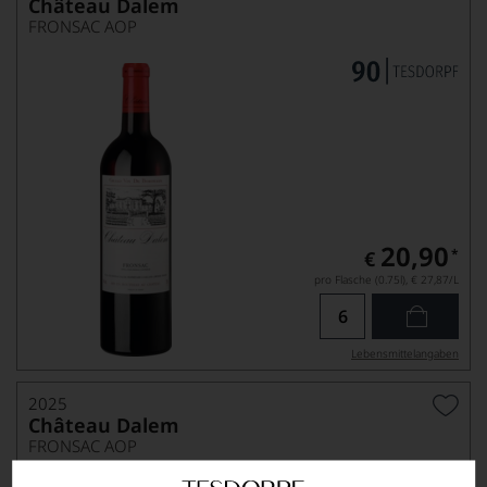
Château Dalem
FRONSAC AOP
20,90
*
€
pro Flasche (0.75l),
€ 27,87
/L
Lebensmittel­angaben
2025
Château Dalem
FRONSAC AOP