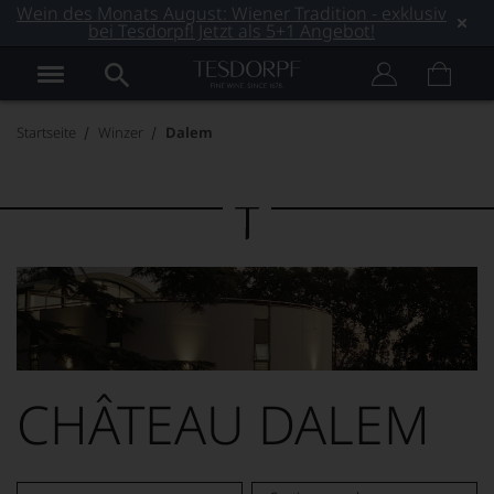
Wein des Monats August: Wiener Tradition - exklusiv
bei Tesdorpf! Jetzt als 5+1 Angebot!
Startseite
Winzer
Dalem
CHÂTEAU DALEM