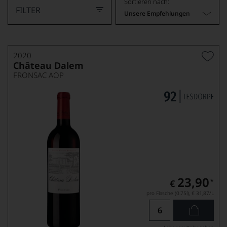
Sortieren nach:
FILTER
Unsere Empfehlungen
2020
Château Dalem
FRONSAC AOP
23,90
*
€
pro Flasche (0.75l),
€ 31,87
/L