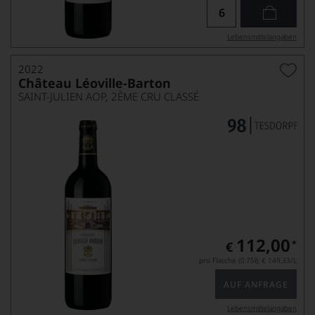
Lebensmittel­angaben
2022
Château Léoville-Barton
SAINT-JULIEN AOP, 2ÈME CRU CLASSÉ
112,00
*
€
pro Flasche (0.75l),
€ 149,33
/L
AUF ANFRAGE
Lebensmittel­angaben