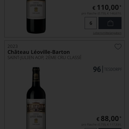
110,00
*
€
pro Flasche (0.75l),
€ 146,67
/L
Lebensmittel­angaben
2023
Château Léoville-Barton
SAINT-JULIEN AOP, 2ÈME CRU CLASSÉ
88,00
*
€
pro Flasche (0.75l),
€ 117,33
/L