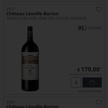
2021
Château Léoville-Barton
SAINT-JULIEN AOP, 2ÈME CRU CLASSÉ, MAGNUM
179,00
*
€
pro Flasche (1.5l),
€ 119,33
/L
Lebensmittel­angaben
2025
Château Léoville-Barton