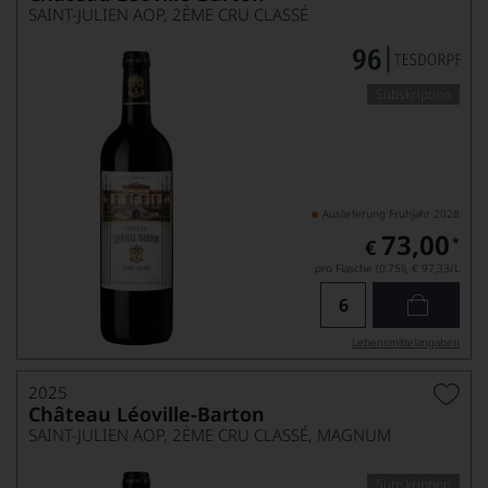
SAINT-JULIEN AOP, 2ÈME CRU CLASSÉ
Subskription
Auslieferung Frühjahr 2028
73,00
*
€
pro Flasche (0.75l),
€ 97,33
/L
Lebensmittel­angaben
2025
Château Léoville-Barton
SAINT-JULIEN AOP, 2ÈME CRU CLASSÉ, MAGNUM
Subskription