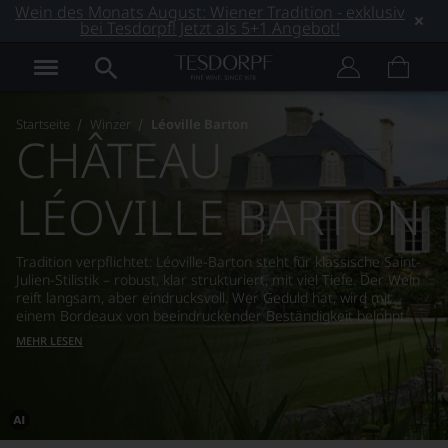
Wein des Monats August: Wiener Tradition - exklusiv
bei Tesdorpf! Jetzt als 5+1 Angebot!
Startseite
Winzer
Léoville Barton
CHÂTEAU
LÉOVILLE BARTON
Tradition verpflichtet: Léoville-Barton steht für klassische Saint-
Julien-Stilistik – robust, klar strukturiert, mit viel Tiefe. Der Wein
reift langsam, aber eindrucksvoll. Wer Geduld hat, wird mit
einem Bordeaux von beeindruckender Beständigkeit belohnt.
MEHR LESEN
Dieses