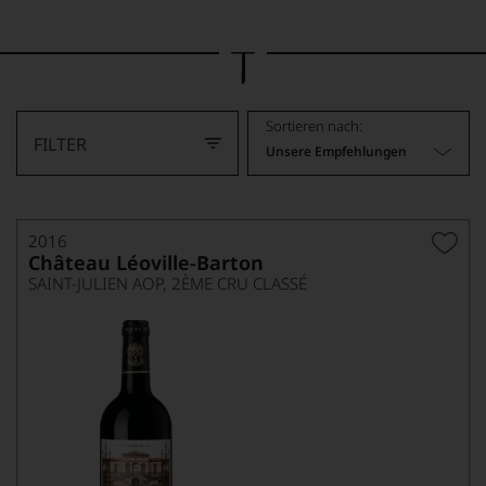
Bild
wurde
mithilfe
von
KI
verändert.
Sortieren nach:
FILTER
Unsere Empfehlungen
2016
Château Léoville-Barton
SAINT-JULIEN AOP, 2ÈME CRU CLASSÉ