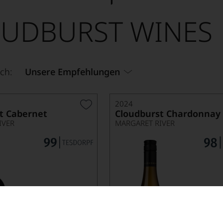
UDBURST WINES
ch:
Unsere Empfehlungen
2024
t Cabernet
Cloudburst Chardonnay
IVER
MARGARET RIVER
nur noch 6 Flaschen
verfügbar
Ab 15.09.2
232,00
18
*