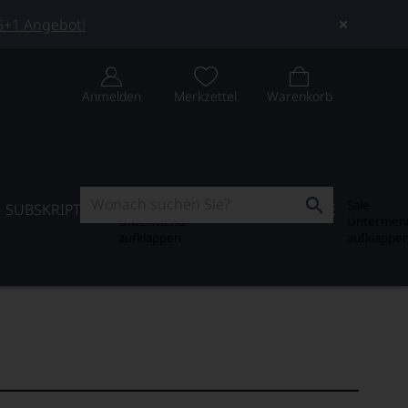
 5+1 Angebot!
Anmelden
Merkzettel
Warenkorb
Subskription
Sale
SUBSKRIPTION
WEIN-JOURNAL
SALE
Untermenü
Untermen
aufklappen
aufklappe