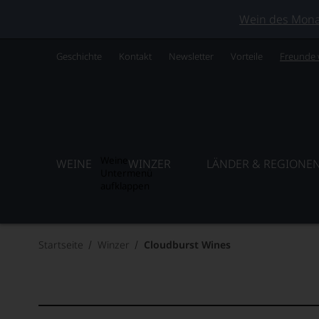
Wein des Monats
Geschichte
Kontakt
Newsletter
Vorteile
Freunde
Weine
WEINE
WINZER
LÄNDER & REGIONE
Untermenü
aufklappen
Startseite
Winzer
Cloudburst Wines