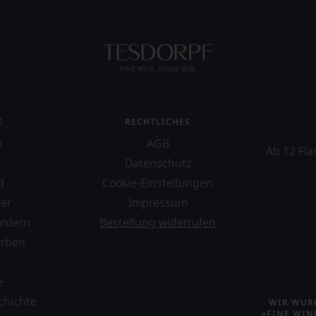
E
RECHTLICHES
t
AGB
Ab 12 Fla
Datenschutz
d
Cookie-Einstellungen
er
Impressum
ordern
Bestellung widerrufen
erben
s
e
chichte
WIR WURD
»FINE WIN