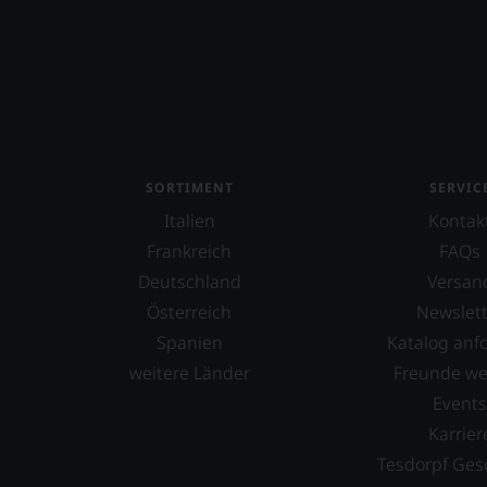
Armand Heitz
Artadi
Aspras
Aurore Casanova
SORTIMENT
SERVIC
Ausone
Italien
Kontak
Azabache
Frankreich
FAQs
Barón de Ley
Deutschland
Versan
Österreich
Newslett
Baron Philippe de Rothschild
Spanien
Katalog anf
Barone Pizzini
weitere Länder
Freunde w
Barone Ricasoli
Event
Karrier
Barons de Rothschild
Tesdorpf Ges
Bassermann-Jordan