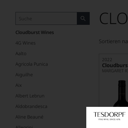
CLO
Cloudburst Wines
Sortieren na
4G Wines
Aalto
2022
Agricola Punica
Cloudburs
MARGARET R
Aiguilhe
Aix
Albert Lebrun
Aldobrandesca
Aline Beauné
Allegrini