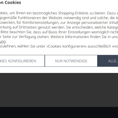
€
€
n Cookies
pro Flasche (0.75l),
pro Fl
€ 309,33
/L
ies, um Ihnen ein bestmögliches Shopping-Erlebnis zu bieten. Dazu 
gsgemäße Funktionieren der Website notwendig sind und solche, die le
zwecken, für Komforteinstellungen, zur Anzeige personalisierter Inhal
Lebensmittel­angaben
Lebensm
erbung auf Drittseiten genutzt werden. Sie entscheiden, welche Katego
Bitte beachten Sie, dass auf Basis Ihrer Einstellungen womöglich nich
er Seite zur Verfügung stehen. Weitere Informationen finden Sie in un
ung
.
zulehnen, wählen Sie unter »Cookies konfigurieren« ausschließlich »no
KIES KONFIGURIEREN
NUR NOTWENDIGE
ALLE