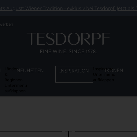
 August: Wiener Tradition - exklusiv bei Tesdorpf! Jetzt als
 werben
Länder
Inspiration
N
NEUHEITEN
IKONEN
INSPIRATION
&
Untermenü
Regionen
aufklappen
Untermenü
aufklappen