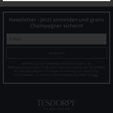
Newsletter - Jetzt anmelden und gratis
Champagner sichern!
ANMELDEN
Abmeldung vom Newsletter jederzeit möglich. Ihr
Willkommensgutschein ist ab 200 € Warenwert gültig und Sie erhalten
ihn nach bestätigter, erstmaliger Anmeldung zum Newsletter.
Informationen zu unserer Datenverarbeitung finden Sie
hier
.