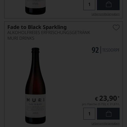
Lebensmittel­angaben
Fade to Black Sparkling
ALKOHOLFREIES ERFRISCHUNGSGETRÄNK
MURI DRINKS
23,90
*
€
pro Flasche (0.75l),
€ 31,87
/L
Lebensmittel­angaben