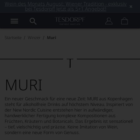
Wein des Monats August: Wiener Tradition - exklusiv
bei Tesdorpf! Jetzt als 5+1 Angebot!
Startseite
Winzer
Muri
MURI
Ein neuer Geschmack für eine neue Zeit: MURI aus Kopenhagen
steht für alkoholfreie Drinks auf höchstem Niveau. Inspiriert von
der New Nordic Cuisine entstehen hier in aufwändiger,
handwerklicher Fertigung komplexe Kompositionen aus
Früchten, Kräutern und Botanicals. Das Ergebnis ist sensationell
– tief, vielschichtig und präzise. Keine Imitation von Wein,
sondern eine neue Form von Genuss.