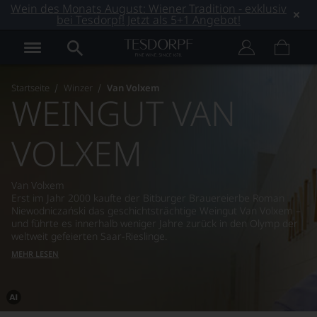
Wein des Monats August: Wiener Tradition - exklusiv
bei Tesdorpf! Jetzt als 5+1 Angebot!
Startseite
Winzer
Van Volxem
WEINGUT VAN
VOLXEM
Van Volxem
Erst im Jahr 2000 kaufte der Bitburger Brauereierbe Roman
Niewodniczański das geschichtsträchtige Weingut Van Volxem –
und führte es innerhalb weniger Jahre zurück in den Olymp der
weltweit gefeierten Saar-Rieslinge.
MEHR LESEN
Dieses