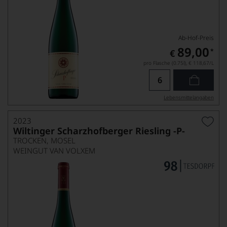
Ab-Hof-Preis
89,00
*
€
pro Flasche (0.75l),
€ 118,67
/L
Lebensmittel­angaben
2023
Wiltinger Scharzhofberger Riesling -P-
TROCKEN, MOSEL
WEINGUT VAN VOLXEM