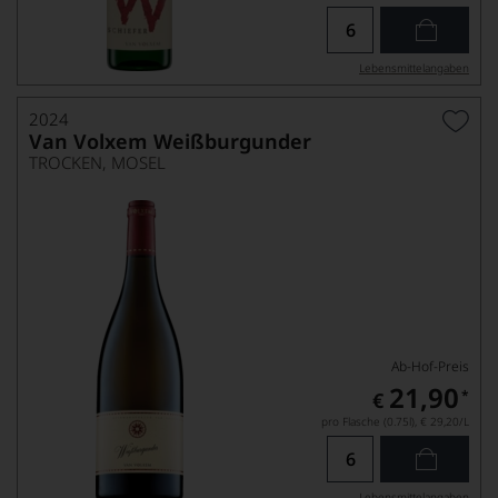
Lebensmittel­angaben
2024
Van Volxem Weißburgunder
TROCKEN, MOSEL
Ab-Hof-Preis
21,90
*
€
pro Flasche (0.75l),
€ 29,20
/L
Lebensmittel­angaben