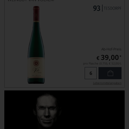
Ab-Hof-Preis
39,00
*
€
pro Flasche (0.75l),
€ 52,00
/L
Lebensmittel­angaben