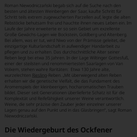
Roman Niewodniczański begab sich auf die Suche nach den
besten und ältesten Weinbergen der Saar, kaufte Schritt für
Schritt teils extrem zugewucherten Parzellen auf, legte die alten
Rebstöcke behutsam frei und hauchte ihnen neues Leben ein. Im
Laufe der Jahre erweiterte er so sein Gebiet um exzellente
Große Gewächs-Lagen wie Bockstein, Goldberg und Altenberg.
Bei allem, was er tut, wird Niwo von der Prämisse geleitet, die
einzigartige Kulturlandschaft in aufwendiger Handarbeit zu
pflegen und zu erhalten. Das durchschnittliche Alter seiner
Reben liegt bei etwa 35 Jahren. In der Lage Wiltinger Gottesfuß,
einer der steilsten und renommiertesten Saarlagen von Van
Volxem, stehen wahre Raritäten: Etwa 130 Jahre alte,
wurzelechten
Riesling
-Reben. „Mit überwiegend alten Reben
erhalten wir die genetische Vielfalt, die das Fundament des
Aromenspiels der kleinbeerigen, hocharomatischen Trauben
bildet. Dieser seit Generationen überlieferte Schatz ist für die
Komplexität und Reifefähigkeit unserer Weine verantwortlich.
Weine, die sehr präzise den Zauber jeder einzelner unserer
Lagen genau auf den Punkt und in das Glasbringen“, sagt Roman
Niewodniczański.
Die Wiedergeburt des Ockfener