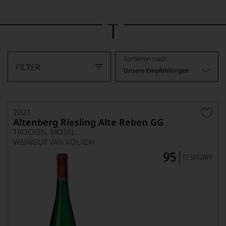
Bild
wurde
mithilfe
von
KI
verändert.
Sortieren nach:
FILTER
Unsere Empfehlungen
2021
Altenberg Riesling Alte Reben GG
TROCKEN, MOSEL
WEINGUT VAN VOLXEM