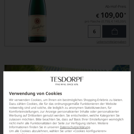
Ab-Hof-Preis
109,00
*
€
pro Flasche (0.75l),
€ 145,33
/L
Lebensmittel­angaben
Verwendung von Cookies
Wir verwenden Cookies, um Ihnen ein bestmögliches Shopping-Erlebnis zu bieten.
Dazu zählen Cookies, die für das ordnungsgemäße Funktionieren der Website
notwendig sind und solche, die lediglich zu anonymen Statistikzwecken, für
Komforteinstellungen, zur Anzeige personalisierter Inhalte oder personalisierter
Werbung auf Drittseiten genutzt werden. Sie entscheiden, welche Kategorien Sie
zulassen möchten. Bitte beachten Sie, dass auf Basis Ihrer Einstellungen womöglich
nicht mehr alle Funktionalitäten der Seite zur Verfügung stehen. Weitere
Informationen finden Sie in unseren
Datenschutzerklärung
.
Um alle Cookies abzulehnen, wählen Sie unter »Cookies konfigurieren«