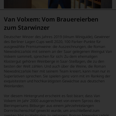
Van Volxem: Vom Brauereierben
zum Starwinzer
Deutscher Winzer des Jahres 2019 (Vinum Winiguide), Gewinner
des Berliner Lagen Cups weiß 2020, 100 Parker-Punkte für
ausgewählte Premiumweine: die Auszeichnungen, die Roman
Niewodniczański mit seinem an der Saar gelegenen Weingut Van
Volxem sammelt, sprechen für sich: Zu dem ehemaligen
Klostergut gehören Weinberge in Saar-Steillagen, die zu den
besten der Welt zählen. Und auch über die Weine, die Roman
Niewodniczański hier mit seinem Team kreiert, kann man nur in
Superlativen sprechen. Sie spielen ganz vorn mit im Ranking der
exquisitesten und hochkarätigsten Gewächse aus deutschen
Weinlanden.
Vor diesem Hintergrund erscheint es fast bizarr, dass Van
Volxem im Jahr 2000 ausgerechnet von einem Spross des
Bierimperiums Bitburger aus einem jahrzehntelangen
Dornröschenschlaf geweckt wurde, um anschließend zum
zweiten Mal zu Weltruhm zu gelangen. Roman Niewodniczański,