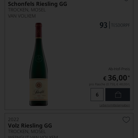
Schonfels Riesling GG
TROCKEN, MOSEL
VAN VOLXEM
Ab-Hof-Preis
36,00
*
€
pro Flasche (0.75l),
€ 48,00
/L
Lebensmittel­angaben
2022
Volz Riesling GG
TROCKEN, MOSEL
WEINGUT VAN VOLXEM