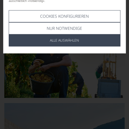
ausschließlich »notwendig«.
COOKIES KONFIGURIEREN
NUR NOTWENDIGE
ALLE AUSWÄHLEN