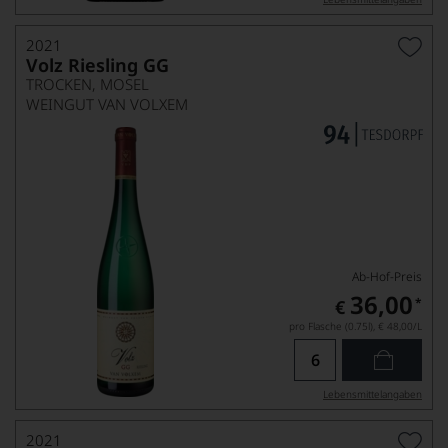
2021
Volz Riesling GG
TROCKEN, MOSEL
WEINGUT VAN VOLXEM
Ab-Hof-Preis
36,00
*
€
pro Flasche (0.75l),
€ 48,00
/L
Lebensmittel­angaben
2021