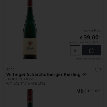
Ab-Hof-Preis
39,00
*
€
pro Flasche (0.75l),
€ 52,00
/L
Lebensmittel­angaben
2022
Wiltinger Scharzhofberger Riesling -P-
TROCKEN, MOSEL
WEINGUT VAN VOLXEM