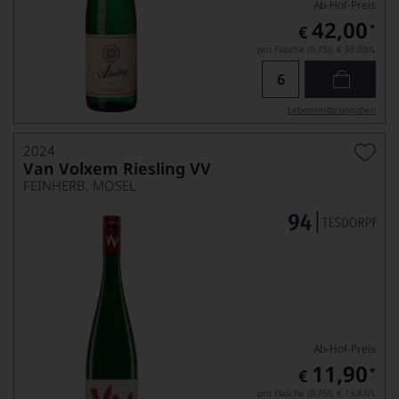
Ab-Hof-Preis
42,00
*
€
pro Flasche (0.75l),
€ 56,00
/L
Lebensmittel­angaben
2024
Van Volxem Riesling VV
FEINHERB, MOSEL
Ab-Hof-Preis
11,90
*
€
pro Flasche (0.75l),
€ 15,87
/L