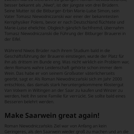
besser bekannt als „Niwo“, ist der jüngste von drei Brüdern.
Seine Mutter ist die Bitburger-Erbin Marie-Luise Simon, sein
Vater Tomasz Niewodniczanski war einer der bekanntesten
Kernphysiker Polens, bevor er nach Deutschland flüchtete und
Marie-Luise ehelichte. Obgleich gänzlich fachfremd, übernahm
Tomasz Niewodniczanski die Führung der Bitburger Brauerei in
der Eifel.
Während Niwos Brüder nach ihrem Studium bald in die
Geschäftsführung der Brauerei einstiegen, wurde der Platz für
ihn als drittem im Bunde eng. Was nicht wirklich ein Problem war,
denn Romans wahre Leidenschaft gehörte schon immer dem
Wein. Das habe er von seinem Großvater väterlicherseits
geerbt, sagt er. Als Roman Niewodniczański sich im Jahr 2000
entschloss, das damals stark heruntergekommene Klostergut
Van Volxem in Wiltingen an der Saar zu kaufen und Winzer zu
werden, hielt ihn seine Familie für verrückt. Sie sollte bald eines
Besseren belehrt werden.
Make Saarwein great again!
Roman Niewodniczańskis Ziel war von Anfang an kein
Geringeres, als den Saarwein wieder groß zu machen und an die