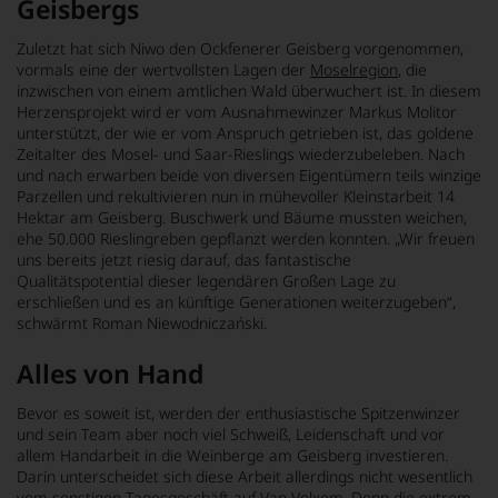
Geisbergs
Zuletzt hat sich Niwo den Ockfenerer Geisberg vorgenommen,
vormals eine der wertvollsten Lagen der
Moselregion
, die
inzwischen von einem amtlichen Wald überwuchert ist. In diesem
Herzensprojekt wird er vom Ausnahmewinzer Markus Molitor
unterstützt, der wie er vom Anspruch getrieben ist, das goldene
Zeitalter des Mosel- und Saar-Rieslings wiederzubeleben. Nach
und nach erwarben beide von diversen Eigentümern teils winzige
Parzellen und rekultivieren nun in mühevoller Kleinstarbeit 14
Hektar am Geisberg. Buschwerk und Bäume mussten weichen,
ehe 50.000 Rieslingreben gepflanzt werden konnten. „Wir freuen
uns bereits jetzt riesig darauf, das fantastische
Qualitätspotential dieser legendären Großen Lage zu
erschließen und es an künftige Generationen weiterzugeben“,
schwärmt Roman Niewodniczański.
Alles von Hand
Bevor es soweit ist, werden der enthusiastische Spitzenwinzer
und sein Team aber noch viel Schweiß, Leidenschaft und vor
allem Handarbeit in die Weinberge am Geisberg investieren.
Darin unterscheidet sich diese Arbeit allerdings nicht wesentlich
vom sonstigen Tagesgeschäft auf Van Volxem. Denn die extrem