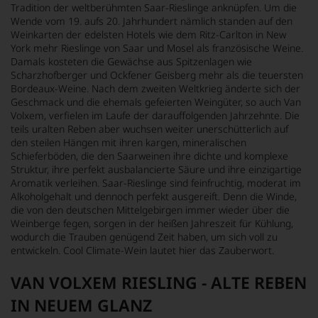
Tradition der weltberühmten Saar-Rieslinge anknüpfen. Um die
Wende vom 19. aufs 20. Jahrhundert nämlich standen auf den
Weinkarten der edelsten Hotels wie dem Ritz-Carlton in New
York mehr Rieslinge von Saar und Mosel als französische Weine.
Damals kosteten die Gewächse aus Spitzenlagen wie
Scharzhofberger und Ockfener Geisberg mehr als die teuersten
Bordeaux-Weine. Nach dem zweiten Weltkrieg änderte sich der
Geschmack und die ehemals gefeierten Weingüter, so auch Van
Volxem, verfielen im Laufe der darauffolgenden Jahrzehnte. Die
teils uralten Reben aber wuchsen weiter unerschütterlich auf
den steilen Hängen mit ihren kargen, mineralischen
Schieferböden, die den Saarweinen ihre dichte und komplexe
Struktur, ihre perfekt ausbalancierte Säure und ihre einzigartige
Aromatik verleihen. Saar-Rieslinge sind feinfruchtig, moderat im
Alkoholgehalt und dennoch perfekt ausgereift. Denn die Winde,
die von den deutschen Mittelgebirgen immer wieder über die
Weinberge fegen, sorgen in der heißen Jahreszeit für Kühlung,
wodurch die Trauben genügend Zeit haben, um sich voll zu
entwickeln. Cool Climate-Wein lautet hier das Zauberwort.
VAN VOLXEM RIESLING - ALTE REBEN
IN NEUEM GLANZ