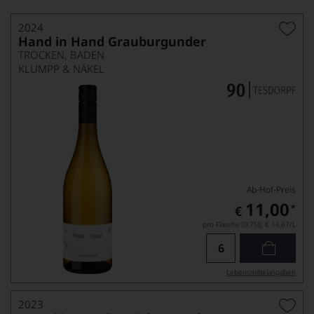
2024
Hand in Hand Grauburgunder
TROCKEN, BADEN
KLUMPP & NÄKEL
Ab-Hof-Preis
11,00
*
€
pro Flasche (0.75l),
€ 14,67
/L
Lebensmittel­angaben
2023