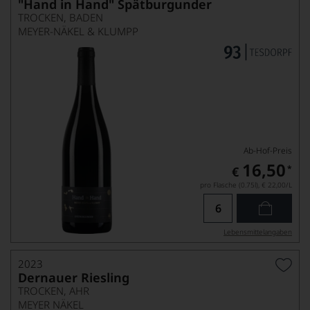
"Hand in Hand" Spätburgunder
TROCKEN, BADEN
MEYER-NÄKEL & KLUMPP
Ab-Hof-Preis
16,50
*
€
pro Flasche (0.75l),
€ 22,00
/L
Lebensmittel­angaben
2023
Dernauer Riesling
TROCKEN, AHR
MEYER NÄKEL