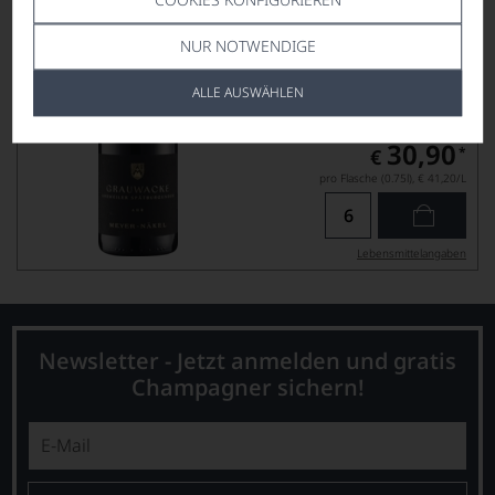
NUR NOTWENDIGE
ALLE AUSWÄHLEN
Ab-Hof-Preis
30,90
*
€
pro Flasche (0.75l),
€ 41,20
/L
Lebensmittel­angaben
Newsletter - Jetzt anmelden und gratis
Champagner sichern!