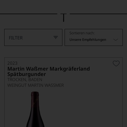
Bild
wurde
mithilfe
von
KI
verändert.
Sortieren nach:
FILTER
Unsere Empfehlungen
2023
Martin Waßmer Markgräferland
Spätburgunder
TROCKEN, BADEN
WEINGUT MARTIN WASSMER