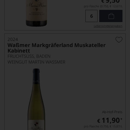
€
pro Flasche (0.75l),
€ 12,67
/L
Lebensmittel­angaben
2024
Waßmer Markgräferland Muskateller
Kabinett
FRUCHTSÜSS, BADEN
WEINGUT MARTIN WASSMER
Ab-Hof-Preis
11,90
*
€
pro Flasche (0.75l),
€ 15,87
/L