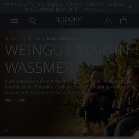
Wein des Monats August: Wiener Tradition - exklusiv
bei Tesdorpf! Jetzt als 5+1 Angebot!
Startseite
Winzer
Martin Waßmer
WEINGUT MARTIN
WASSMER
Martin Waßmers feine Pinot Noirs gehören zum nonplusultra
der deutschen Rotweine. Doch auch seine exquisiten Weißen
zeugen vom Können des Ausnahmewinzers
MEHR LESEN
Dieses