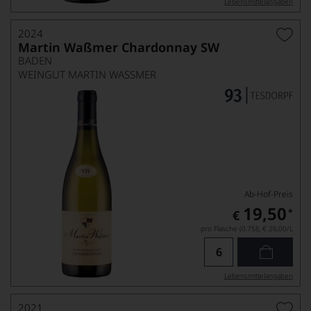
Lebensmittel­angaben
2024
Martin Waßmer Chardonnay SW
BADEN
WEINGUT MARTIN WASSMER
Ab-Hof-Preis
19,50
*
€
pro Flasche (0.75l),
€ 26,00
/L
Lebensmittel­angaben
2021