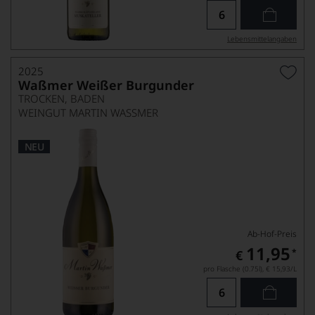
Lebensmittel­angaben
2025
Waßmer Weißer Burgunder
TROCKEN, BADEN
WEINGUT MARTIN WASSMER
NEU
Ab-Hof-Preis
11,95
*
€
pro Flasche (0.75l),
€ 15,93
/L