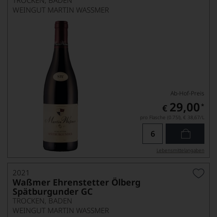
TROCKEN, BADEN
WEINGUT MARTIN WASSMER
Ab-Hof-Preis
29,00
*
€
pro Flasche (0.75l),
€ 38,67
/L
Lebensmittel­angaben
2021
Waßmer Ehrenstetter Ölberg
Spätburgunder GC
TROCKEN, BADEN
WEINGUT MARTIN WASSMER