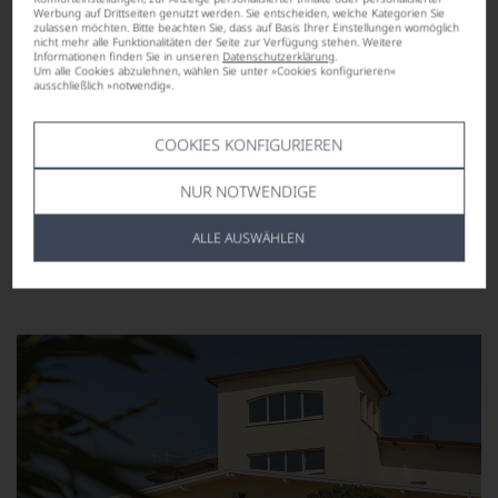
Werbung auf Drittseiten genutzt werden. Sie entscheiden, welche Kategorien Sie
zulassen möchten. Bitte beachten Sie, dass auf Basis Ihrer Einstellungen womöglich
nicht mehr alle Funktionalitäten der Seite zur Verfügung stehen. Weitere
Informationen finden Sie in unseren
Datenschutzerklärung
.
Um alle Cookies abzulehnen, wählen Sie unter »Cookies konfigurieren«
ausschließlich »notwendig«.
Ab-Hof-Preis
58,00
COOKIES KONFIGURIEREN
*
€
pro Flasche (0.75l),
€ 77,33
/L
NUR NOTWENDIGE
ALLE AUSWÄHLEN
Lebensmittel­angaben