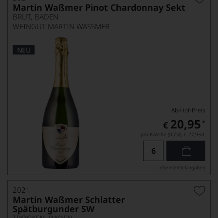
Martin Waßmer Pinot Chardonnay Sekt
BRUT, BADEN
WEINGUT MARTIN WASSMER
NEU
Ab-Hof-Preis
20,95
*
€
pro Flasche (0.75l),
€ 27,93
/L
Lebensmittel­angaben
2021
Martin Waßmer Schlatter
Spätburgunder SW