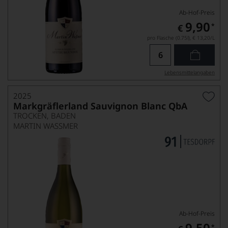
Ab-Hof-Preis
9,90
*
€
pro Flasche (0.75l),
€ 13,20
/L
Lebensmittel­angaben
2025
Markgräflerland Sauvignon Blanc QbA
TROCKEN, BADEN
MARTIN WASSMER
Ab-Hof-Preis
9,50
*