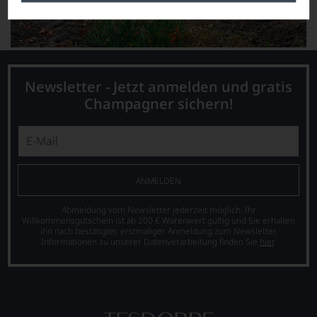
Newsletter - Jetzt anmelden und gratis
Champagner sichern!
ANMELDEN
Abmeldung vom Newsletter jederzeit möglich. Ihr
Willkommensgutschein ist ab 200 € Warenwert gültig und Sie erhalten
ihn nach bestätigter, erstmaliger Anmeldung zum Newsletter.
Informationen zu unserer Datenverarbeitung finden Sie
hier
.