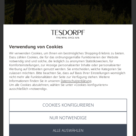
Verwendung von Cookies
Wir verwenden Cookies, um Ihnen ein bestmögliches Shopping-Erlebnis zu bieten.
Dazu zählen Cookies, die für das ordnungsgemäße Funktionieren der Website
notwendig sind und solche, die lediglich zu anonymen Statistikzwecken, für
Komforteinstellungen, zur Anzeige personalisierter Inhalte oder personalisierter
Werbung auf Drittseiten genutzt werden. Sie entscheiden, welche Kategorien Sie
zulassen möchten. Bitte beachten Sie, dass auf Basis Ihrer Einstellungen womöglich
nicht mehr alle Funktionalitäten der Seite zur Verfügung stehen. Weitere
Informationen finden Sie in unseren
Datenschutzerklärung
.
Um alle Cookies abzulehnen, wählen Sie unter »Cookies konfigurieren«
ausschließlich »notwendig«.
COOKIES KONFIGURIEREN
NUR NOTWENDIGE
ALLE AUSWÄHLEN