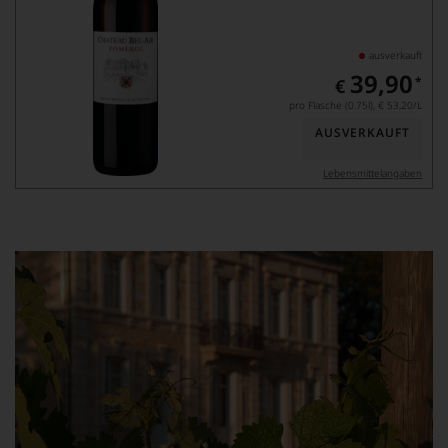
ausverkauft
39,90
*
€
pro Flasche (0.75l),
€ 53,20
/L
AUSVERKAUFT
Lebensmittel­angaben