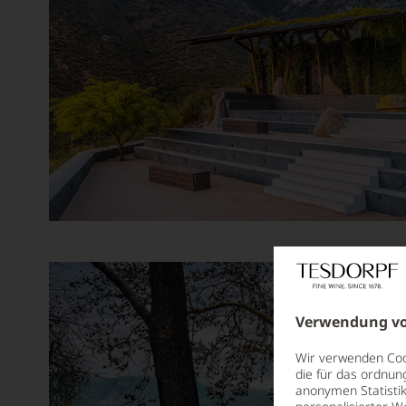
Aurore Casanova
Ausone
Azabache
Barón de Ley
Baron Philippe de Rothschild
Barone Pizzini
Barone Ricasoli
Barons de Rothschild
Bassermann-Jordan
Batailley
Verwendung vo
Battenfeld Spanier
Wir verwenden Cook
Beau-Séjour Bécot
die für das ordnun
anonymen Statistik
Beaulieu Vineyard