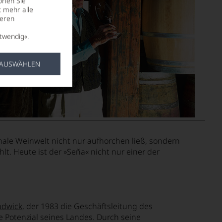
rien Sie
t mehr alle
seren
twendig«.
 AUSWÄHLEN
onale Weinwelt nicht nur aufhorchen ließ, sondern
t. Heute ist der »Seña« nicht nur einer der
adwick
, der 1983 die Geschäftsleitung des
 Potenzial seines Landes. Durch seine