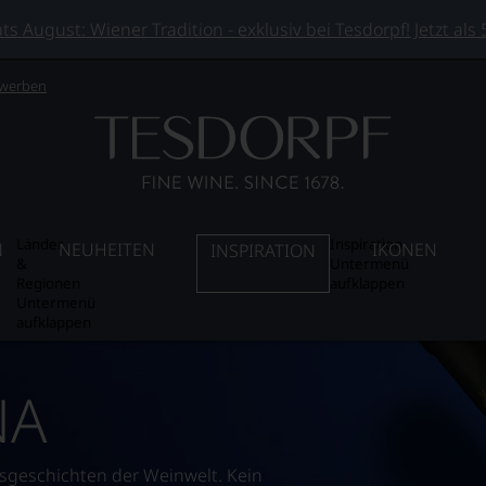
 August: Wiener Tradition - exklusiv bei Tesdorpf! Jetzt als
 werben
Länder
Inspiration
N
NEUHEITEN
IKONEN
INSPIRATION
&
Untermenü
Regionen
aufklappen
Untermenü
aufklappen
ÑA
gsgeschichten der Weinwelt. Kein