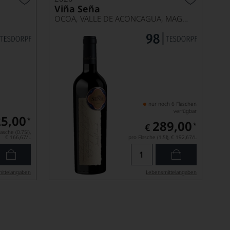
Viña Seña
OCOA, VALLE DE ACONCAGUA, MAGNUM
nur noch 6 Flaschen
verfügbar
5,00
*
289,00
*
€
asche (0.75l),
€ 166,67
/L
pro Flasche (1.5l),
€ 192,67
/L
ittel­angaben
Lebensmittel­angaben