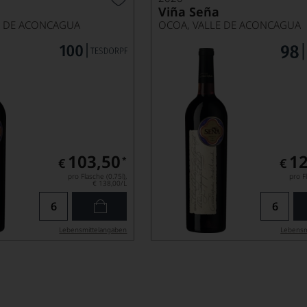
Viña Seña
E DE ACONCAGUA
OCOA, VALLE DE ACONCAGUA
103,50
12
*
€
€
pro Flasche (0.75l),
pro Fl
€ 138,00
/L
Lebensmittel­angaben
Lebensm