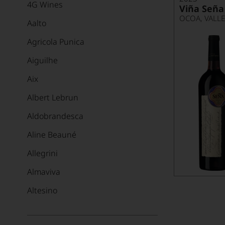
4G Wines
Viña Seña
OCOA, VALL
Aalto
Agricola Punica
Aiguilhe
Aix
Albert Lebrun
Aldobrandesca
Aline Beauné
Allegrini
Almaviva
Altesino
Alvaredo-Hobbs