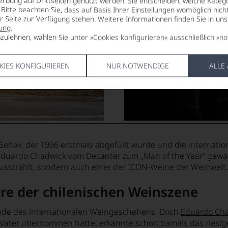
erbung auf Drittseiten genutzt werden. Sie entscheiden, welche Katego
Bitte beachten Sie, dass auf Basis Ihrer Einstellungen womöglich nich
er Seite zur Verfügung stehen. Weitere Informationen finden Sie in un
ung
.
zulehnen, wählen Sie unter »Cookies konfigurieren« ausschließlich »no
KIES KONFIGURIEREN
NUR NOTWENDIGE
ALLE
»Seña«, der 1996 erstmals abgefüllt wurde und die internati
Eduardo Chadwick vom Decanter zum „Man of the Year“ gewähl
ausstrahlt, sondern auch einer der ICON-Weine der Weinwelt.
re der chilenischen Weinszene
ande des internationalen Weingeschehens. Doch
Eduardo Ch
 Vater übernommen hatte, erkannte schon damals das riesige