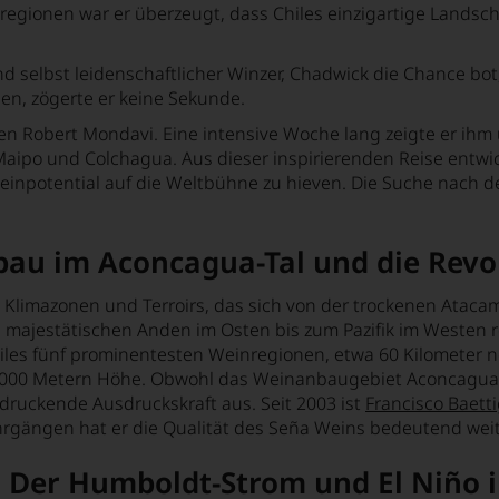
gionen war er überzeugt, dass Chiles einzigartige Landsc
nd selbst leidenschaftlicher Winzer, Chadwick die Chance b
len, zögerte er keine Sekunde.
n Robert Mondavi. Eine intensive Woche lang zeigte er ihm u
aipo und Colchagua. Aus dieser inspirierenden Reise entwick
einpotential auf die Weltbühne zu hieven. Die Suche nach de
au im Aconcagua-Tal und die Revol
n Klimazonen und Terroirs, das sich von der trockenen Atac
ajestätischen Anden im Osten bis zum Pazifik im Westen reic
hiles fünf prominentesten Weinregionen, etwa 60 Kilometer 
000 Metern Höhe. Obwohl das Weinanbaugebiet Aconcagua mit
ndruckende Ausdruckskraft aus. Seit 2003 ist
Francisco Baett
ahrgängen hat er die Qualität des Seña Weins bedeutend weit
 Der Humboldt-Strom und El Niño i