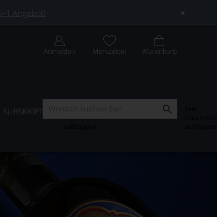
 5+1 Angebot!
Anmelden
Merkzettel
Warenkorb
Subskription
Sale
SUBSKRIPTION
WEIN-JOURNAL
SALE
Untermenü
Untermen
aufklappen
aufklappe