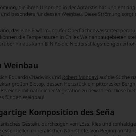
römung, die ihren Ursprung in der Antarktis hat und entla
ima und besonders für dessen Weinbau. Diese Strömung sorgt 
 Niño, das eine Erwärmung der Oberflächenwassertemperature
en können die Temperaturen in Chiles Weinanbaugebieten ste
Darüber hinaus kann El Niño die Niederschlagsmengen erhöhe
en Weinbau
 sich Eduardo Chadwick und
Robert Mondavi
auf die Suche na
Hektar großen Biotop, dessen Herzstück ein pittoresker Berg
ereiche mit natürlicher Vegetation zu bewahren. Diese bi
es für den Weinbau!
zigartige Komposition des Seña
lkanisches Gestein, durchzogen von Löss, Kies und tonhalt
ie essenziellen mineralischen Nährstoffe. Von Beginn an sta