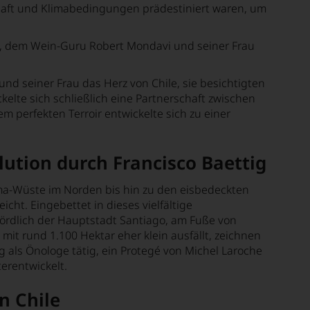
haft und Klimabedingungen prädestiniert waren, um
ot, dem Wein-Guru Robert Mondavi und seiner Frau
nd seiner Frau das Herz von Chile, sie besichtigten
elte sich schließlich eine Partnerschaft zwischen
m perfekten Terroir entwickelte sich zu einer
ution durch Francisco Baettig
ama-Wüste im Norden bis hin zu den eisbedeckten
ht. Eingebettet in dieses vielfältige
nördlich der Hauptstadt Santiago, am Fuße von
 rund 1.100 Hektar eher klein ausfällt, zeichnen
ig
als Önologe tätig, ein Protegé von Michel Laroche
erentwickelt.
n Chile