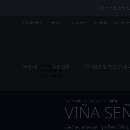
Wein des Monats
Geschichte
Kontakt
Newsletter
Vorteile
Freunde
Weine
WEINE
WINZER
LÄNDER & REGIONE
Untermenü
aufklappen
Startseite
Winzer
Seña
VIÑA SE
»Seña«, eine der großen Erfol