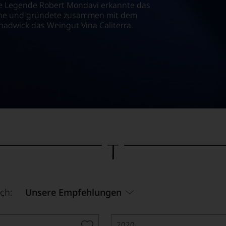
che Legende Robert Mondavi erkannte das
eine und gründete zusammen mit dem
adwick das Weingut Vina Caliterra.
ch:
Unsere Empfehlungen
2020