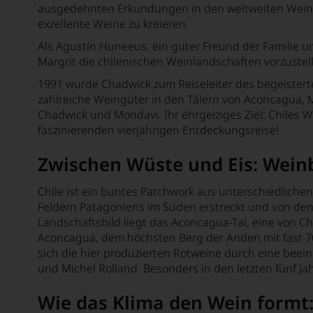
ausgedehnten Erkundungen in den weltweiten Weinre
Bersano
exzellente Weine zu kreieren.
Als Agustín Huneeus, ein guter Freund der Familie u
Bertani
Margrit die chilenischen Weinlandschaften vorzustel
Béru
1991 wurde Chadwick zum Reiseleiter des begeisterte
Beychevelle
zahlreiche Weingüter in den Tälern von Aconcagua, M
Chadwick und Mondavi. Ihr ehrgeiziges Ziel: Chiles W
Bickel-Stumpf
faszinierenden vierjährigen Entdeckungsreise!
Billard Rochepot
Zwischen Wüste und Eis: Weinb
Billecart-Salmon
Chile ist ein buntes Patchwork aus unterschiedliche
Binigrau Vins y Vinyes
Feldern Patagoniens im Süden erstreckt und von den m
Landschaftsbild liegt das Aconcagua-Tal, eine von C
Biondi Santi Jacopo
Aconcagua, dem höchsten Berg der Anden mit fast 7
sich die hier produzierten Rotweine durch eine beei
Biserno
und Michel Rolland. Besonders in den letzten fünf J
Bisol de Siderio & Figli
Wie das Klima den Wein formt:
Black Forest Distillers