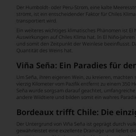
Der Humboldt- oder Peru-Strom, eine kalte Meeresst
Black Stallion Estate Winery
strömt, ist ein entscheidender Faktor für Chiles Kl
Blandy's
transportiert wird.
Ein weiteres wichtiges klimatisches Phänomen ist El
Bodega Jean Leon
Auswirkungen auf Chiles Klima hat. In El Niño-Jahr
Bodega Lagar de Costa
und somit den Zeitpunkt der Weinlese beeinflusst. 
Quantität des Weins hat.
Bodega Lanzaga
Viña Seña: Ein Paradies für d
Bodega Tresmano
Bodégas Granbazán
Um Seña, ihren eigenen Wein, zu kreieren, machten
vierzig Kilometer vom Pazifik entfernt zu einem 350 
Bodegas Marta Maté
Seña wurde sorgsam darauf geachtet, umfangreiche B
andere Wildtiere und bilden somit ein wahres Paradi
Bodegas Voelos
Bodegas Ximénez-Spínola
Bordeaux trifft Chile: Die ein
Boekenhoutskloof
Der Untergrund von Viña Seña ist geprägt durch vu
gewährleistet eine exzellente Drainage und liefert d
Bolla